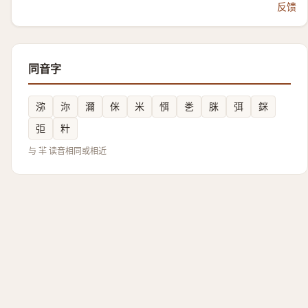
反馈
同音字
㳽
沵
濔
侎
米
㥝
㐘
脒
弭
銤
弡
籵
与 羋 读音相同或相近