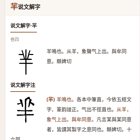
羋
说文解字
说文解字·羋
卷四
羊鳴也。从羊，象聲气上出。與牟同
意。緜婢切
说文解字注
(羋)
羊鳴也。
各本中筆直，今依五經文
字、篆韵諩正。气出不徑直也。
从羊，
象气上出。與牟同意。
凡言某與某同意
者，皆謂其製字之意同也。緜婢切。十
六部。