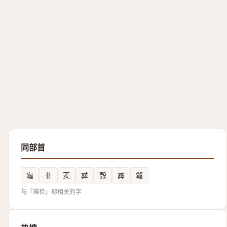
同部首
龜
卝
羐
彛
瑴
彞
龞
与「难检」部相关的字