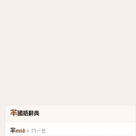
羋
國語辭典
羋
miē
ㄇㄧㄝ