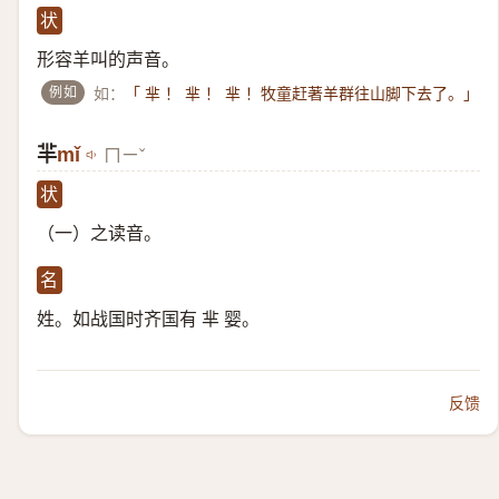
状
形容羊叫的声音。
例如
如：
「 芈 ！ 芈 ！ 芈 ！牧童赶著羊群往山脚下去了。」
羋
mǐ
ㄇㄧˇ
状
（一）​之读音。
名
姓。如战国时齐国有 芈 婴。
反馈