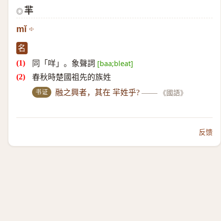
羋
◎
mǐ
名
同「咩」。象聲詞
[baa;bleat]
春秋時楚國祖先的族姓
书证
融之興者，其在 羋姓乎?
——
《國語》
反馈