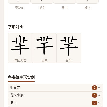
甲骨文
说文
隶书
楷书
字形对比
中国大陆
香港
台湾
各书体字形实例
5
甲骨文
1
说文小篆
2
隶书