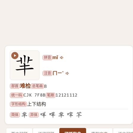
拼音
mǐ
注音
ㄇㄧˇ
难检
部首
总笔画
8
统一码
CJK 7F8B
笔顺
12121112
字形结构
上下结构
简体
异体