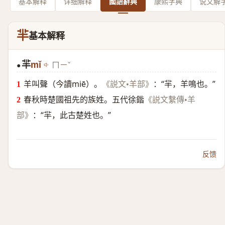
基本解释
详细解释
國語辭典
康熙字典
说文解
羋
基本解释
羋
mǐ
ㄇㄧˇ
●
羊叫聲（今讀miē）。
：“羋，羊鳴也。”
《説文•羊部》
春秋時楚國祖先的族姓。五代徐鍇
《説文繫傳•羊
：“羋，此古楚姓也。”
部》
反馈