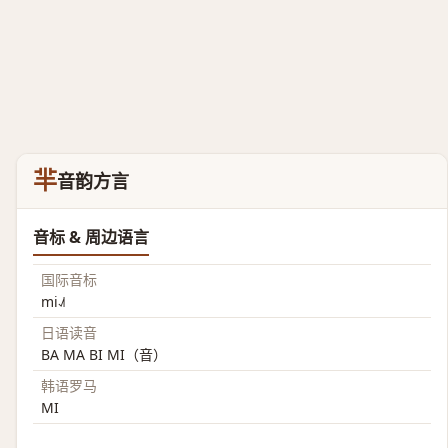
羋
音韵方言
音标 & 周边语言
国际音标
mi˨˩˦
日语读音
BA MA BI MI（音）
韩语罗马
MI