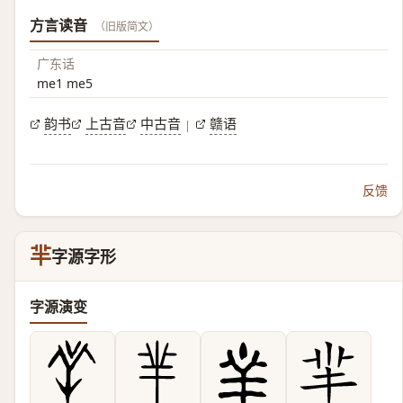
方言读音
（旧版简文）
广东话
me1 me5
韵书
上古音
中古音
赣语
|
反馈
羋
字源字形
字源演变