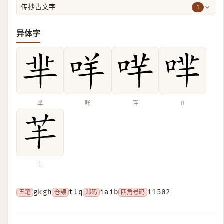
1
传抄古文字
异体字
芈
咩
哶
𠴟
𦬒
五笔
gkgh
仓颉
tlq
郑码
iaib
四角号码
11502