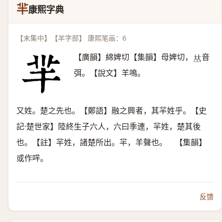
羋
康熙字典
【未集中】【羊字部】 康熙笔画：6
【廣韻】綿婢切【集韻】母婢切，
音
𠀤
弭。【說文】羊鳴。
又姓。楚之先也。【鄭語】融之興者，其羋姓乎。【史
記·楚世家】陸終生子六人，六曰季連，羋姓，楚其後
也。【註】羋姓，諸楚所出。羋，羊聲也。 【集韻】
或作哶。
反馈