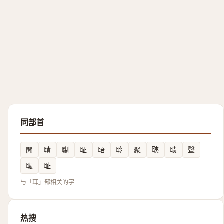
同部首
聞
聙
䎺
聇
䎸
聆
聚
聗
聩
聲
耾
耻
与「耳」部相关的字
热搜