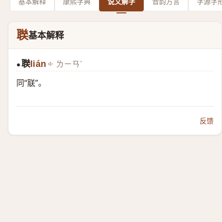
基本解释
康熙字典
说文解字
音韵方言
字源字
聫
基本解释
聫
lián
ㄌㄧㄢˊ
●
同“
联
”。
反馈