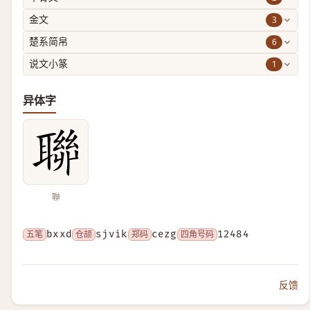
3
金文
6
楚系简帛
1
说文小篆
异体字
聯
五笔
bxxd
仓颉
sjvik
郑码
cezg
四角号码
12484
反馈