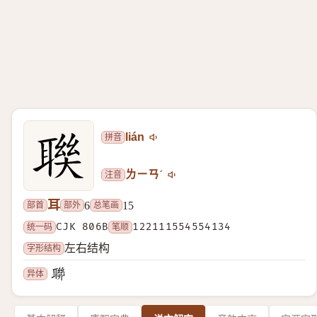
拼音
lián
注音
ㄌㄧㄢˊ
耳
部首
部外
总笔画
6
15
统一码
CJK 806B
笔顺
122111554554134
字形结构
左右结构
异体