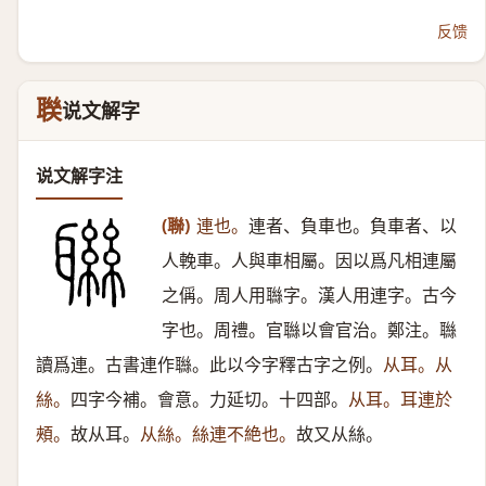
反馈
聫
说文解字
说文解字注
(聯)
連也。
連者、負車也。負車者、以
人輓車。人與車相屬。因以爲凡相連屬
之偁。周人用䏈字。漢人用連字。古今
字也。周禮。官䏈以會官治。鄭注。䏈
讀爲連。古書連作䏈。此以今字釋古字之例。
从耳。从
絲。
四字今補。會意。力延切。十四部。
从耳。耳連於
頰。
故从耳。
从絲。絲連不絶也。
故又从絲。