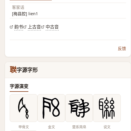
客家话
[梅县腔] lien1
韵书
上古音
中古音
反馈
聫
字源字形
字源演变
甲骨文
金文
楚系简帛
说文