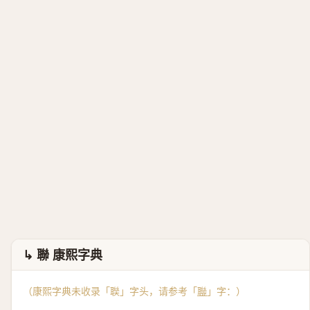
↳ 聯 康熙字典
（康熙字典未收录「聫」字头，请参考「
聯
」字：）