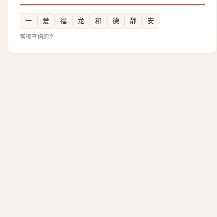
一
爱
福
龙
和
德
静
安
常被查询的字