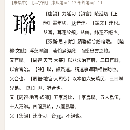
【未集中】【耳字部】 康熙笔画：17 部外笔画：11
【唐韻】力延切【韻會】陵延切【正
韻】靈年切，
音連。【說文】連也。
𠀤
从耳，耳連於頰。从絲，絲連不絕也。
【張衡·思
賦】繽聯翩兮紛暗曖。【陸
𤣥
機·文賦】浮藻聯翩，若翰鳥纓繳，而墜曾雲之峻。
又官聯。【周禮·天官·大宰】以八法治官府，三曰官聯，
以會官治。【註】聯，讀爲連。謂連事通職相佐助也。
又合也。【周禮·地官·大司徒】以本俗六安萬民，三曰聯
兄弟。【註】聯，猶合也。
又【周禮·地官·族師】五家爲比，十家爲聯。五人爲伍，
十人爲聯。四閭爲族，八閭爲聯。
又【集韻】連彥切，音
。不絕也。
𤹨