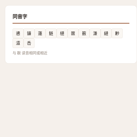
同音字
㦁
䥥
蓮
鲢
槤
匲
籢
溓
縺
㝺
瀮
㟀
与 聫 读音相同或相近