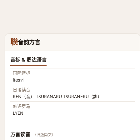
聫
音韵方言
音标 & 周边语言
国际音标
liæn˧˥
日语读音
REN（音） TSURANARU TSURANERU（訓）
韩语罗马
LYEN
方言读音
（旧版简文）