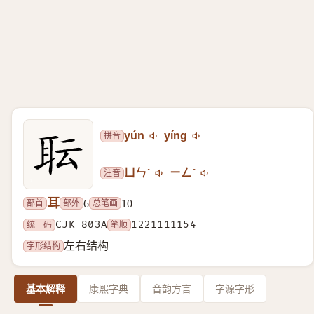
拼音
yún
yíng
注音
ㄩㄣˊ
ㄧㄥˊ
耳
部首
部外
总笔画
6
10
统一码
CJK 803A
笔顺
1221111154
字形结构
左右结构
基本解释
康熙字典
音韵方言
字源字形