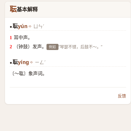
耺
基本解释
耺
yún
ㄩㄣˊ
●
耳中声。
（钟鼓）发声。
“琴瑟不铿，后鼓不～。”
例如
耺
yíng
ㄧㄥˊ
●
〔～耾〕象声词。
反馈