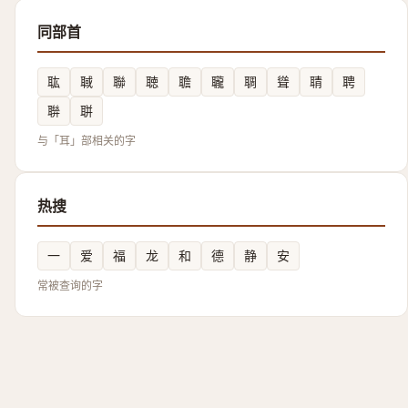
同部首
耾
聝
聯
聴
聸
䏊
䎻
聳
聙
聘
聨
聠
与「耳」部相关的字
热搜
一
爱
福
龙
和
德
静
安
常被查询的字