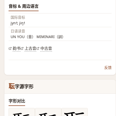
音标 & 周边语言
国际音标
jyn˧˥; jiŋ˧˥
日语读音
UN YOU（音） MIMINARI（訓）
韵书
上古音
中古音
反馈
耺
字源字形
字形对比