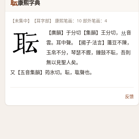
耺
康熙字典
【未集中】【耳字部】 康熙笔画：10 部外笔画：4
【廣韻】于分切【集韻】王分切，
音
𠀤
雲。耳中聲。【揚子·法言】籩豆不陳，
玉帛不分，琴瑟不鏗，鐘鼓不耺，吾則
無以見聖人矣。
又【五音集韻】筠氷切。耺，耾聲也。
反馈