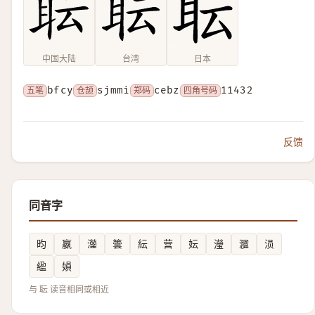
中国大陆
台湾
日本
五笔
bfcy
仓颉
sjmmi
郑码
cebz
四角号码
11432
反馈
同音字
昀
嬴
灐
䉙
紜
营
妘
瀅
㵬
涢
䋼
㜏
与 耺 读音相同或相近