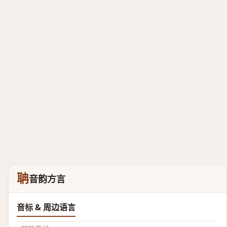
聃
音韵方言
音标 & 周边语言