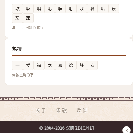
耾
耿
聑
耴
耺
耵
聀
聮
聒
聂
聩
耶
与「耳」部相关的字
热搜
一
爱
福
龙
和
德
静
安
常被查询的字
关于
条款
反馈
© 2004-2026 汉典 ZDIC.NET
×