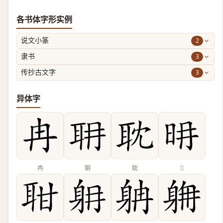
各书体字形实例
2
说文小篆
3
隶书
3
传抄古文字
异体字
冉
耼
耽
𣅧