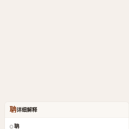
聃
详细解释
聃
◎