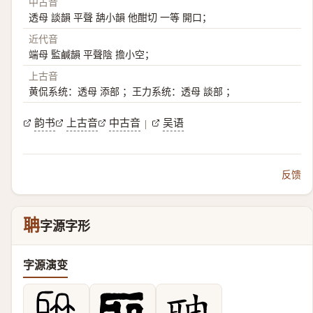
中古音
透母 談韻 平聲 舑小韻 他酣切 一等 開口；
近代音
端母 監鹹韻 平聲陰 擔小空；
上古音
黄侃系统：透母 添部 ；王力系统：透母 談部 ；
韵书
上古音
中古音
吴语
|
反馈
聃
字源字形
字源演变