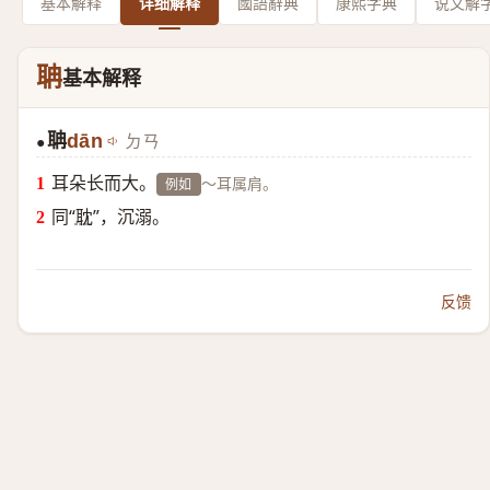
基本解释
详细解释
國語辭典
康熙字典
说文解
聃
基本解释
聃
dān
ㄉㄢ
●
耳朵长而大。
～耳属肩。
例如
同“
耽
”，沉溺。
反馈