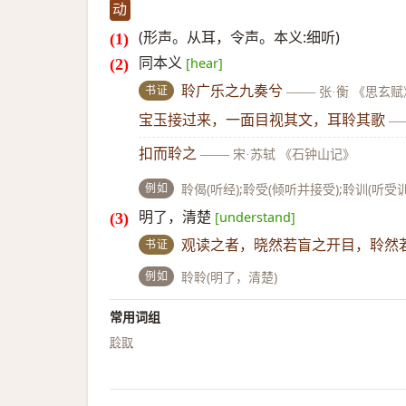
动
(形声。从耳，令声。本义:细听)
同本义
[hear]
书证
聆广乐之九奏兮
——
张·衡 《思玄赋
宝玉接过来，一面目视其文，耳聆其歌
—
扣而聆之
——
宋·苏轼 《石钟山记》
例如
聆偈(听经);聆受(倾听并接受);聆训(听受
明了，清楚
[understand]
书证
观读之者，晓然若盲之开目，聆然
例如
聆聆(明了，清楚)
常用词组
聆取