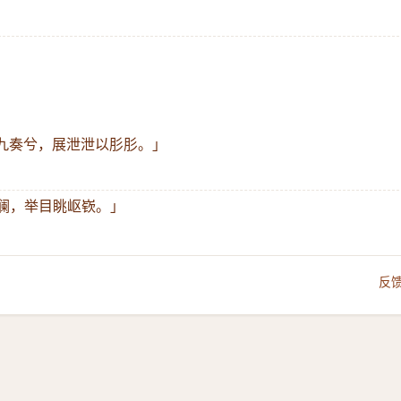
之九奏兮，展泄泄以肜肜。」
波澜，举目眺岖嵚。」
反