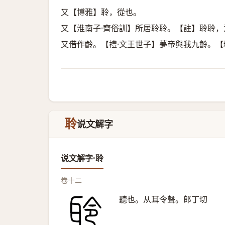
又【博雅】聆，從也。
又【淮南子·齊俗訓】所居聆聆。【註】聆聆，
又借作齡。【禮·文王世子】夢帝與我九齡。
聆
说文解字
说文解字·聆
卷十二
聽也。从耳令聲。郎丁切