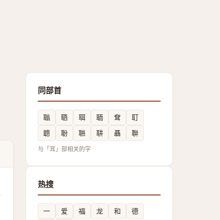
同部首
聬
䎸
聑
聏
耷
耵
聼
聁
聮
䎴
聶
聨
与「耳」部相关的字
热搜
一
爱
福
龙
和
德