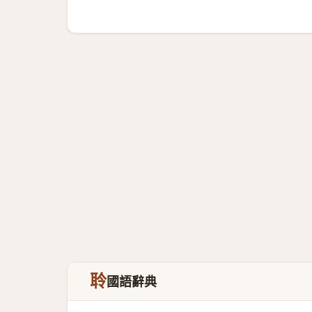
聆
國語辭典