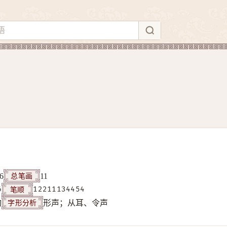
总笔画
6
11
笔顺
6
12211134454
字形分析
构
形声；从耳、令声