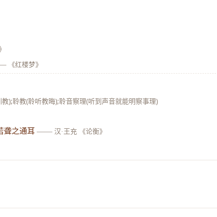
》
—
《红楼梦》
训教);聆教(聆听教晦);聆音察理(听到声音就能明察事理)
若聋之通耳
——
汉·王充 《论衡》