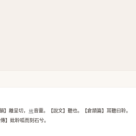
韻】離呈切，
音靈。【說文】聽也。【倉頡篇】耳聽曰聆。
𠀤
敘傳】妣聆呱而刻石兮。