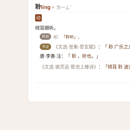
聆
líng
ㄌㄧㄥˊ
动
倾耳细听。
例如
如：
。
「聆听」
书证
《文选·张衡·思玄赋》
：
「 聆 广乐
唐·李善·注：
「 聆 ，听也。」
《文选·谢灵运·登池上楼诗》
：
「倾耳 聆 