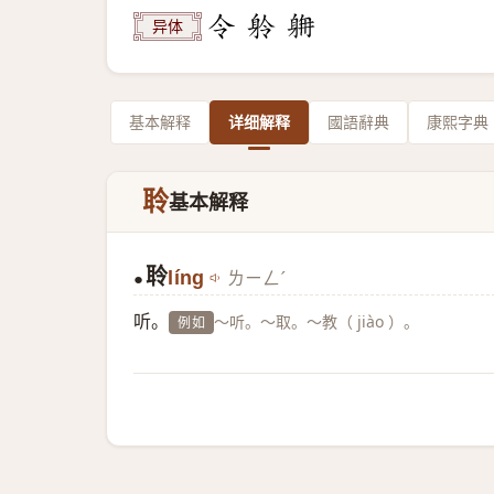
异体
基本解释
详细解释
國語辭典
康熙字典
聆
基本解释
聆
líng
ㄌㄧㄥˊ
●
听。
～听。～取。～教（ jiào ）。
例如