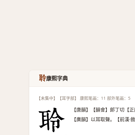
聆
康熙字典
【未集中】【耳字部】 康熙笔画：11 部外笔画：5
【唐韻】【韻會】郞丁切【正
【廣韻】以耳取聲。【前漢·