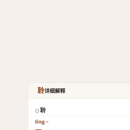
聆
详细解释
聆
◎
líng