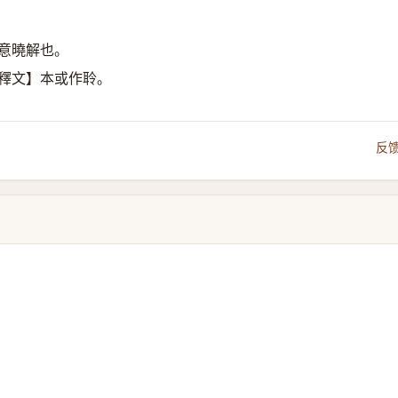
意曉解也。
【釋文】本或作聆。
反