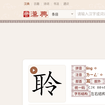
汉典
古籍
诗词
书法
通识
|
|
|
|
拼音
líng
注音
ㄌㄧㄥˊ
部首
耳
部外
统一码
CJK 804
字形结构
左右结