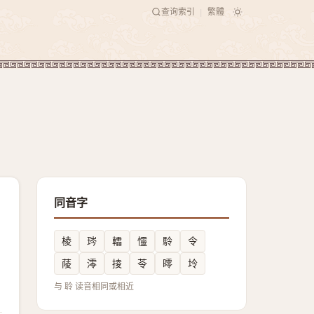
查询索引
繁體
|
同音字
棱
琌
䡼
㦭
駖
令
䔖
澪
掕
苓
㬡
坽
与 聆 读音相同或相近