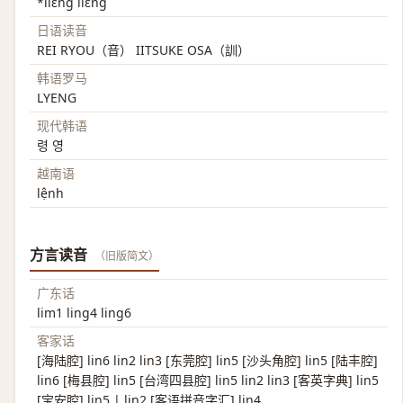
*liɛ̀ng liɛng
日语读音
REI RYOU（音） IITSUKE OSA（訓）
韩语罗马
LYENG
现代韩语
령 영
越南语
lệnh
方言读音
（旧版简文）
广东话
lim1 ling4 ling6
客家话
[海陆腔] lin6 lin2 lin3 [东莞腔] lin5 [沙头角腔] lin5 [陆丰腔]
lin6 [梅县腔] lin5 [台湾四县腔] lin5 lin2 lin3 [客英字典] lin5
[宝安腔] lin5 | lin2 [客语拼音字汇] lin4