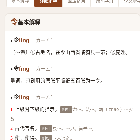
基本解释
详细解释
國語辭典
康熙字典
说文解
令
基本解释
令
líng
ㄌㄧㄥˊ
●
〔～狐〕①古地名，在今山西省临猗县一带；②复姓。
令
lǐng
ㄌㄧㄥˇ
●
量词，印刷用的原张平版纸五百张为一令。
令
lìng
ㄌㄧㄥˋ
●
上级对下级的指示。
命～。法～。朝（ zhāo ）～夕
例如
改。
古代官名。
县～。～尹。尚书～。
例如
使，使得。
～人兴奋。
例如