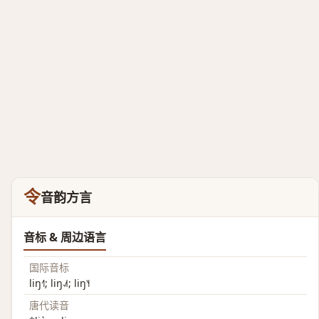
令
音韵方言
音标 & 周边语言
国际音标
liŋ˧˥; liŋ˨˩˦; liŋ˥˧
唐代读音