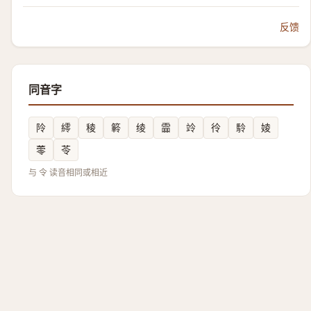
反馈
同音字
阾
䌢
稜
䉖
绫
霝
竛
彾
駖
婈
蕶
苓
与 令 读音相同或相近