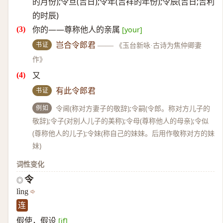
的月份);令旦(吉日);令年(吉祥的年份);令辰(吉日;吉利
的时辰)
你的——尊称他人的亲属
[your]
书证
岂合令郎君
——
《玉台新咏·古诗为焦仲卿妻
作》
又
书证
有此令郎君
例如
令阃(称对方妻子的敬辞);令嗣(令郎。称对方儿子的
敬辞);令子(对别人儿子的美称);令母(尊称他人的母亲);令似
(尊称他人的儿子);令妹(称自己的妹妹。后用作敬称对方的妹
妹)
词性变化
令
◎
lìng
连
假使，假设
[if]