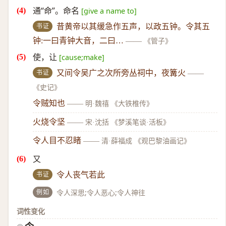
通“命”。命名
[give a name to]
书证
昔黄帝以其缓急作五声，以政五钟。令其五
钟:一曰青钟大音，二曰…
——
《管子》
使，让
[cause;make]
书证
又间令吴广之次所旁丛祠中，夜篝火
——
《史记》
令贼知也
——
明·魏禧 《大铁椎传》
火烧令坚
——
宋·沈括 《梦溪笔谈·活板》
令人目不忍睹
——
清·薛福成 《观巴黎油画记》
又
书证
令人丧气若此
例如
令人深思;令人恶心;令人神往
词性变化