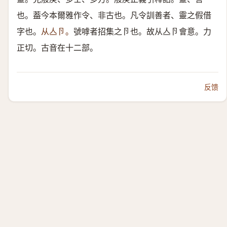
也。葢今本爾雅作令、非古也。凡令訓善者、靈之假借
字也。
从亼卪。
號嘑者招集之卪也。故从亼卪會意。力
正切。古音在十二部。
反馈