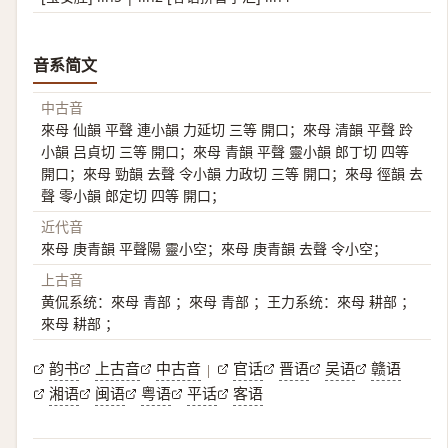
音系简文
中古音
來母 仙韻 平聲 連小韻 力延切 三等 開口；來母 清韻 平聲 跉
小韻 吕貞切 三等 開口；來母 青韻 平聲 靈小韻 郎丁切 四等
開口；來母 勁韻 去聲 令小韻 力政切 三等 開口；來母 徑韻 去
聲 零小韻 郎定切 四等 開口；
近代音
來母 庚青韻 平聲陽 靈小空；來母 庚青韻 去聲 令小空；
上古音
黄侃系统：來母 青部 ；來母 青部 ；王力系统：來母 耕部 ；
來母 耕部 ；
韵书
上古音
中古音
官话
晋语
吴语
赣语
|
湘语
闽语
粤语
平话
客语