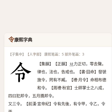
令
康熙字典
【子集中】【人字部】 康熙笔画：5 部外笔画：3
【集韻】【正韻】
力正切，零去聲。
𠀤
律也，法也，告戒也。【書·囧命】發號
施令，罔有不臧。【禮·月令】命相布德
和令。【周禮·秋官】士師掌士之八成，
四曰犯邦令，五月撟邦令。
又三令。【前漢·宣帝紀】令有先後，有令甲，令乙，令
丙。