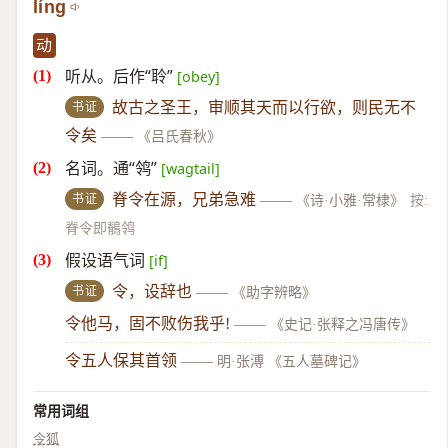
líng
动
听从。后作“聆”
[obey]
书证
故古之圣王，审顺其天而以行欲，则民无不
令矣
——
《吕氏春秋》
名词。通“鸰”
[wagtail]
书证
脊令在源，兄弟急难
——
《诗·小雅·常棣》
按:
脊令即鶺鸰
假设语气词
[if]
书证
令，设辞也
——
《助字辨略》
令他马，固不败伤我乎!
——
《史记·张释之冯唐传》
令五人保其首领
——
明·张溥 《五人墓碑记》
常用词组
令狐