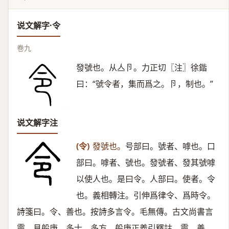
说文解字·令
卷九
發號也。从亼卪。力正切〖注〗徐鍇
曰：“號令者，集而爲之。卪，制也。”
说文解字注
(令)
發號也。
号部曰。號者、嘑也。口
部曰。嘑者、號也。發號者、發其號嘑
以使人也。是曰令。人部曰。使者。令
也。義相轉注。引伸爲律令、爲時令。
詩箋曰。令、善也。按詩多言令。毛無傳。古文尚書言
靈。見般庚、多士、多方。般庚正義引釋詁。靈、善