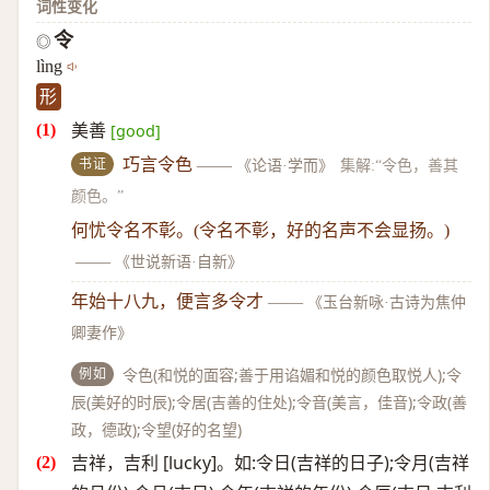
词性变化
令
◎
lìng
形
美善
[good]
书证
巧言令色
——
《论语·学而》
集解:“令色，善其
颜色。”
何忧令名不彰。(令名不彰，好的名声不会显扬。)
——
《世说新语·自新》
年始十八九，便言多令才
——
《玉台新咏·古诗为焦仲
卿妻作》
例如
令色(和悦的面容;善于用谄媚和悦的颜色取悦人);令
辰(美好的时辰);令居(吉善的住处);令音(美言，佳音);令政(善
政，德政);令望(好的名望)
吉祥，吉利 [lucky]。如:令日(吉祥的日子);令月(吉祥