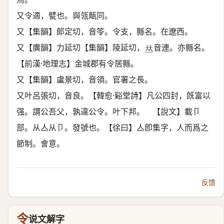
又令適，甓也。與瓴甋同。
又【集韻】郞定切，音笭。令支，縣名。在遼西。
又【廣韻】力延切【集韻】陵延切，
音連。亦縣名。
𠀤
【前漢·地理志】金城郡有令居縣。
又【集韻】盧景切，音領。官署之長。
又叶呂張切，音良。【韓愈·谿堂詩】凡公四封，旣富以
强。謂公吾父，孰違公令。叶下邦。 【說文】載卩
部。从亼从卩。發號也。【徐曰】亼卽集字，人而爲之
節制。會意。
反馈
令
说文解字