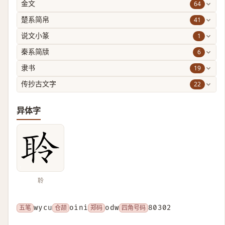
64
金文
41
楚系简帛
1
说文小篆
6
秦系简牍
19
隶书
22
传抄古文字
异体字
聆
五笔
wycu
仓颉
oini
郑码
odw
四角号码
80302