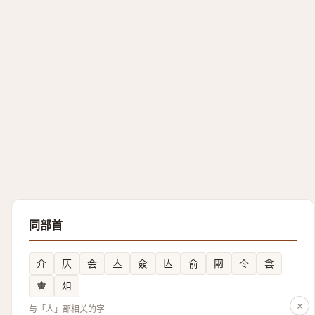
同部首
介
仄
会
亼
僉
亾
俞
㒳
仒
侌
㑹
俎
×
与「人」部相关的字