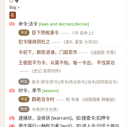
令
◎
lìng
名
命令;法令
[laws and decrees;decree]
书证
臣下罔攸禀令
——
《书·说命上》
犯令陵政则杜之
——
《周礼·夏官·大司马》
令初下，群臣进谏，门庭若市
——
《战国策·齐策》
王使屈平为令，众莫不知。每一令出， 平伐其功
——
《史记·屈原列传》
例如
政令;将令(军令);传令(传达命令);功令(旧时指法令)
时令，季节
[season]
书证
群葩当令时
——
明·李渔 《闲情偶寄·种植部》
例如
令序(时令次序)
逮捕状，没收状 [warrant]。如:搜查令;扣押令
用于强行一种权力者 [writ]。如:进入令;归还土地与