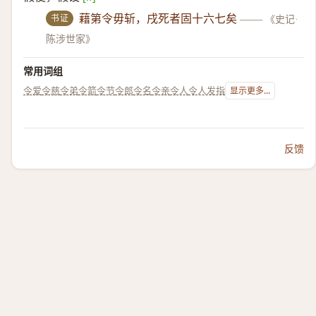
书证
藉第令毋斩，戌死者固十六七矣
——
《史记·
陈涉世家》
常用词组
令爱
令慈
令弟
令箭
令节
令郎
令名
令亲
令人
令人发指
显示更多...
反馈