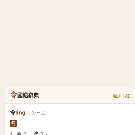
令
國語辭典
书证
令
lìng
ㄌㄧㄥˋ
名
命 令 、法 令 。
1.