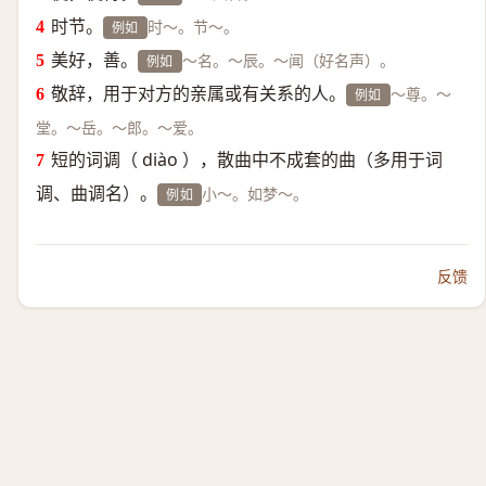
时节。
时～。节～。
例如
美好，善。
～名。～辰。～闻（好名声）。
例如
敬辞，用于对方的亲属或有关系的人。
～尊。～
例如
堂。～岳。～郎。～爱。
短的词调（ diào ），散曲中不成套的曲（多用于词
调、曲调名）。
小～。如梦～。
例如
反馈