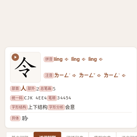
拼音
líng
lǐng
lìng
注音
ㄌㄧㄥˊ
ㄌㄧㄥˇ
ㄌㄧㄥˋ
人
部首
部外
总笔画
2
5
统一码
CJK 4EE4
笔顺
34454
字形结构
字形分析
上下结构
会意
异体