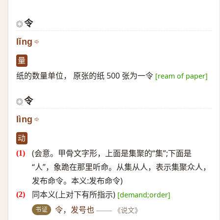
令
◎
lǐng
量
纸的数量单位， 原张的纸 500 张为一令
[ream of paper]
令
◎
lìng
动
(会意。甲骨文字形，上面是集聚的“集”;下面是
“人”，象跪在那里听命。从集从人，表示集聚众人，
发布命令。本义:发布命令)
同本义(上对下有所指示)
[demand;order]
书证
令，发号也
——
《说文》