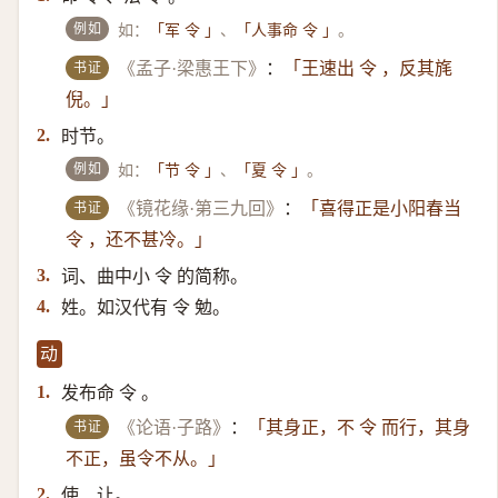
例如
如：
、
。
「军 令 」
「人事命 令 」
书证
《孟子·梁惠王下》
：
「王速出 令 ，反其旄
倪。」
时节。
2.
例如
如：
、
。
「节 令 」
「夏 令 」
书证
《镜花缘·第三九回》
：
「喜得正是小阳春当
令 ，还不甚冷。」
词、曲中小 令 的简称。
3.
姓。如汉代有 令 勉。
4.
动
发布命 令 。
1.
书证
《论语·子路》
：
「其身正，不 令 而行，其身
不正，虽令不从。」
使、让。
2.