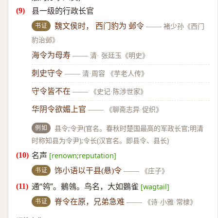
县一级的行政长官
书证
魏文侯时， 西门豹为 邺令
——
褚少孙《西门
豹治邺》
海令为母寿
——
清· 张廷玉《明史》
刺史守令
——
清·周容 《芋老人传》
守令皆不在
——
《史记·陈涉世家》
华阴令欲媚上官
——
《聊斋志异·促织》
例如
县令;令尹(官名。春秋时楚国最高的军政长官;明清
时称知县为令尹);令长(汉官名。即县令、县长)
名声
[renown;reputation]
书证
饰小语以干县(悬)令
——
《庄子》
通“鸰”。鶺鴒。鸟名，大如鷃雀
[wagtail]
书证
脊令在原，兄弟急难
——
《诗·小雅·常棣》