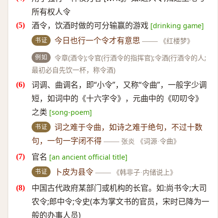
所有权人令
酒令，饮酒时做的可分输赢的游戏
[drinking game]
书证
今日也行一个令才有意思
——
《红楼梦》
例如
令章(酒令);令官(行酒令的指挥官);令酒(行酒令的人;
最初必自先饮一杯，称令酒)
词调、曲调名，即“小令”，又称“令曲”，一般字少调
短，如词中的《十六字令》，元曲中的《叨叨令》
之类
[song-poem]
书证
词之难于令曲，如诗之难于绝句，不过十数
句，一句一字闭不得
——
张炎 《词源·令曲》
官名
[an ancient official title]
书证
卜皮为县令
——
《韩非子·内储说上》
中国古代政府某部门或机构的长官。如:尚书令;大司
农令;郎中令;令史(本为掌文书的官员，宋时已降为一
般的办事人员)