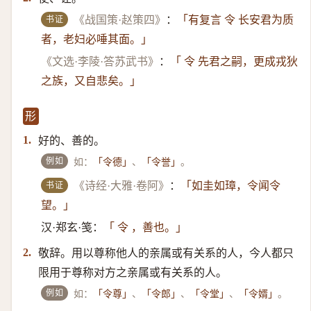
书证
《战国策·赵策四》
：
「有复言 令 长安君为质
者，老妇必唾其面。」
《文选·李陵·答苏武书》
：
「 令 先君之嗣，更成戎狄
之族，又自悲矣。」
形
好的、善的。
1.
例如
如：
、
。
「令德」
「令誉」
书证
《诗经·大雅·卷阿》
：
「如圭如璋，令闻令
望。」
汉·郑玄·笺：
「 令 ，善也。」
敬辞。用以尊称他人的亲属或有关系的人，今人都只
2.
限用于尊称对方之亲属或有关系的人。
例如
如：
、
、
、
。
「令尊」
「令郎」
「令堂」
「令婿」