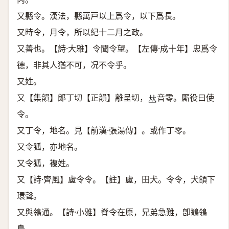
又縣令。漢法，縣萬戸以上爲令，以下爲長。
又時令，月令，所以紀十二月之政。
又善也。【詩·大雅】令聞令望。【左傳·成十年】忠爲令
德，非其人猶不可，况不令乎。
又姓。
又【集韻】郞丁切【正韻】離呈切，
音零。厮役曰使
𠀤
令。
又丁令，地名。見【前漢·張湯傳】。或作丁零。
又令狐，亦地名。
又令狐，複姓。
又【詩·齊風】盧令令。【註】盧，田犬。令令，犬頜下
環聲。
又與鴒通。【詩·小雅】脊令在原，兄弟急難，卽鶺鴒
鳥。