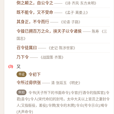
倒之颠之，自公令之
——
《诗·齐风·东方未明》
既不能令，又不受命
——
《孟子·离娄上》
其身正，不令而行
——
《论语·子路》
令操已拥百万之众，挟天子以令诸侯
——
陈寿 《三
国志》
召令徒属曰
——
《史记·陈涉世家》
乃下令
——
《战国策·齐策》
又
书证
令初下
令所过毋供张
——
清·张廷玉 《明史》
例如
令书(天子所下的书面命令);令官(行酒令的指挥官);令
君(县令);令人(宋代命妇的封号。太中大夫以上官员之妻封令
人;又指衙役，差役);令牌(发令的木牌);令众(号令示众);喝令
(大声命令)