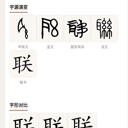
字源演变
甲骨文
金文
楚系简帛
说文
楷书
字形对比