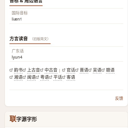
音标 & 周边语言
国际音标
liæn˧˥
方言读音
（旧版简文）
广东话
lyun4
韵书
上古音
中古音
官话
晋语
吴语
赣语
|
湘语
闽语
粤语
平话
客语
反馈
联
字源字形