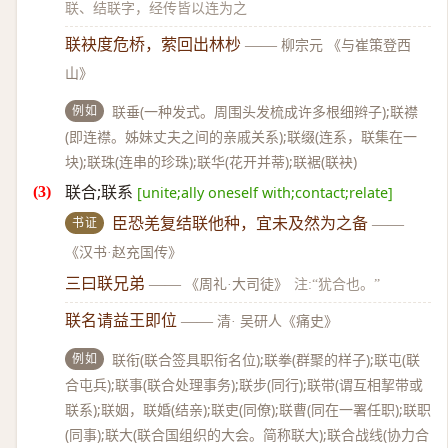
联、结联字，经传皆以连为之
联袂度危桥，萦回出林杪
——
柳宗元 《与崔策登西
山》
例如
联垂(一种发式。周围头发梳成许多根细辫子);联襟
(即连襟。姊妹丈夫之间的亲戚关系);联缀(连系，联集在一
块);联珠(连串的珍珠);联华(花开并蒂);联裾(联袂)
联合;联系
[unite;ally oneself with;contact;relate]
书证
臣恐羌复结联他种，宜未及然为之备
——
《汉书·赵充国传》
三曰联兄弟
——
《周礼·大司徒》
注:“犹合也。”
联名请益王即位
——
清· 吴研人《痛史》
例如
联衔(联合签具职衔名位);联拳(群聚的样子);联屯(联
合屯兵);联事(联合处理事务);联步(同行);联带(谓互相挈带或
联系);联姻，联婚(结亲);联吏(同僚);联曹(同在一署任职);联职
(同事);联大(联合国组织的大会。简称联大);联合战线(协力合