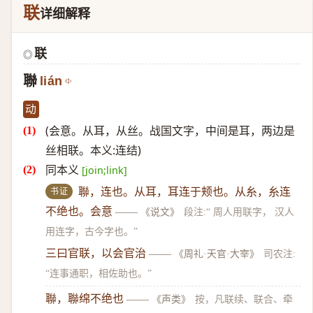
联
详细解释
联
◎
聯
lián
动
(会意。从耳，从丝。战国文字，中间是耳，两边是
丝相联。本义:连结)
同本义
[join;link]
书证
聯，连也。从耳，耳连于颊也。从糸，糸连
不绝也。会意
——
《说文》
段注:“ 周人用联字， 汉人
用连字，古今字也。”
三曰官联，以会官治
——
《周礼·天官·大宰》
司农注:
“连事通职，相佐助也。”
聯，聯绵不绝也
——
《声类》
按，凡联续、联合、牵