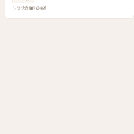
与 联 读音相同或相近