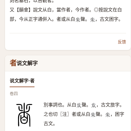
刻名墓石，以告觀者。
又【韻會】說文从白，當作者，今作者。◎按說文在白
部，今从正字通倂入。者或从白
聲。
，古文困字。
𣏔
𣏔
反馈
者
说文解字
说文解字·者
卷四
別事詞也。从白
聲。
，古文旅字。
𣥐
𣥐
之也切〖注〗者或从白
聲。
，困字
𣏔
𣏔
古文。