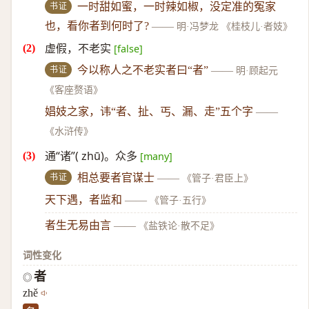
书证
一时甜如蜜，一时辣如椒，没定准的冤家
也，看你者到何时了?
——
明·冯梦龙 《桂枝儿·者妓》
虚假，不老实
[false]
书证
今以称人之不老实者曰“者”
——
明·顾起元
《客座赘语》
娼妓之家，讳“者、扯、丐、漏、走”五个字
——
《水浒传》
通“诸”( zhū)。众多
[many]
书证
相总要者官谋士
——
《管子·君臣上》
天下遇，者监和
——
《管子·五行》
者生无易由言
——
《盐铁论·散不足》
词性变化
者
◎
zhě