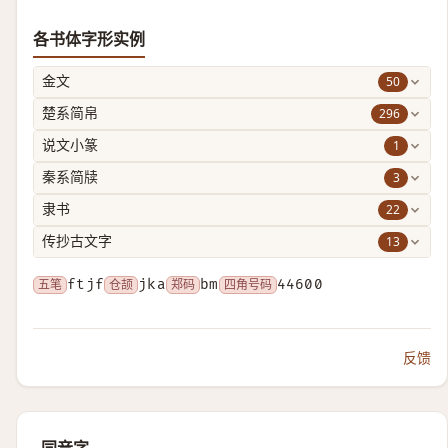
各书体字形实例
50
金文
296
楚系简帛
1
说文小篆
3
秦系简牍
22
隶书
13
传抄古文字
五笔
ftjf
仓颉
jka
郑码
bm
四角号码
44600
反馈