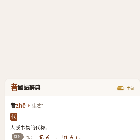
者
國語辭典
书证
者
zhě
ㄓㄜˇ
代
人或事物的代称。
例如
如：
、
。
「记 者 」
「作 者 」