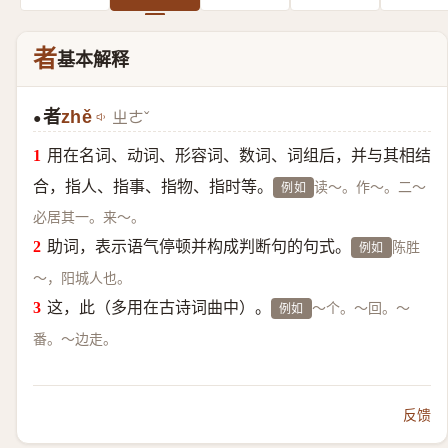
者
基本解释
者
zhě
ㄓㄜˇ
●
用在名词、动词、形容词、数词、词组后，并与其相结
合，指人、指事、指物、指时等。
读～。作～。二～
例如
必居其一。来～。
助词，表示语气停顿并构成判断句的句式。
陈胜
例如
～，阳城人也。
这，此（多用在古诗词曲中）。
～个。～回。～
例如
番。～边走。
反馈