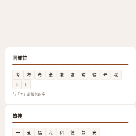
同部首
考
耈
耇
耊
耄
耋
耉
耆
耂
老
𬚋
𬚍
与「耂」部相关的字
热搜
一
爱
福
龙
和
德
静
安