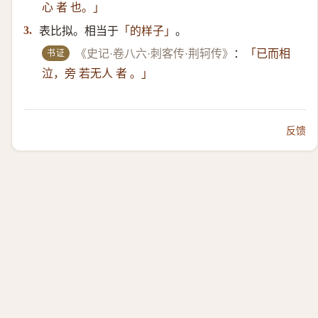
心 者 也。」
表比拟。相当于
。
3.
「的样子」
书证
《史记·卷八六·刺客传·荆轲传》
：
「已而相
泣，旁 若无人 者 。」
反馈