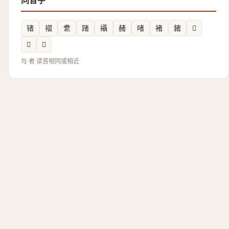
同音字
锗
褶
乽
踷
襵
赭
啫
褚
鍺
𤗡
𥭻
𩤜
与 者 读音相同或相近