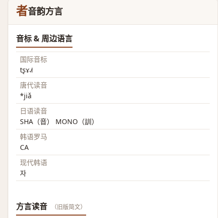
者
音韵方言
音标 & 周边语言
国际音标
tʂɤ˨˩˦
唐代读音
*jiǎ
日语读音
SHA（音） MONO（訓）
韩语罗马
CA
现代韩语
자
方言读音
（旧版简文）