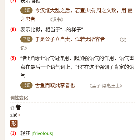
表示商榷
书证
今汉继大乱之后，若宜少损 周之文致，用 夏
之忠者
——
《汉书》
表示比拟，相当于“…的样子”
书证
于是公子立自责，似若无所容者
——
《史
记》
“者也”两个语气词连用，起加强语气的作用，语气重
点在最后一个语气词上，“也”在这里强调了肯定的语
气
书证
舍鱼而取熊掌者也
——
《孟子·梁惠王上》
词性变化
者
◎
zhě
形
轻狂
[frivolous]