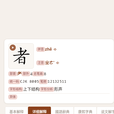
拼音
zhě
注音
ㄓㄜˇ
耂
部首
部外
总笔画
4
8
统一码
CJK 8005
笔顺
12132511
字形结构
字形分析
上下结构
形声
异体
基本解释
详细解释
國語辭典
康熙字典
说文解