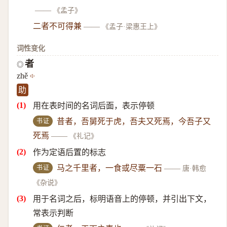
——
《孟子》
二者不可得兼
——
《孟子·梁惠王上》
词性变化
者
◎
zhě
助
用在表时间的名词后面，表示停顿
书证
昔者，吾舅死于虎，吾夫又死焉，今吾子又
死焉
——
《礼记》
作为定语后置的标志
书证
马之千里者，一食或尽粟一石
——
唐·韩愈
《杂说》
用于名词之后，标明语音上的停顿，并引出下文，
常表示判断