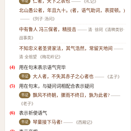
书证
仁者，天下之表也
——
《礼记》
北山愚公者，年且九十。(者，语气助词，表提顿。)
——
《列子·汤问》
中有鲁人 冯三保者，精技击
——
清· 徐珂《清稗类钞·
战事类》
不知忠义者圣贤家法，其气浩然，常留天地间
——
清·全祖望 《梅花岭记》
用在句末表示语气完毕
书证
大人者，不失其赤子之心者也
——
《孟子》
用在句末，与疑问词相配合表示疑问
书证
飘风不终朝，骤雨不终日，孰为此者?
——
《老子》
表示祈使语气
书证
琴童接下马者!
——
《西厢记》