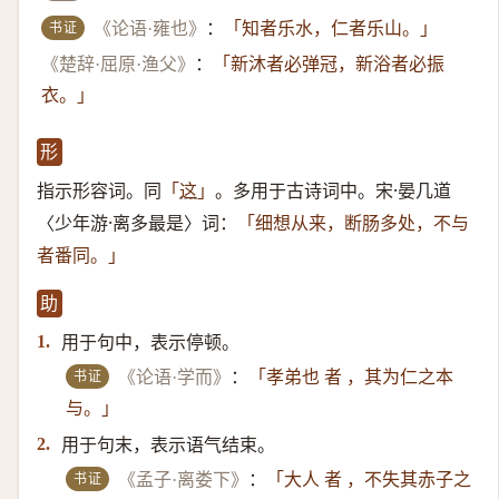
书证
《论语·雍也》
：
「知者乐水，仁者乐山。」
《楚辞·屈原·渔父》
：
「新沐者必弹冠，新浴者必振
衣。」
形
指示形容词。同
。多用于古诗词中。宋·晏几道
「
这
」
〈少年游·离多最是〉词：
「细想从来，断肠多处，不与
者番同。」
助
用于句中，表示停顿。
1.
书证
《论语·学而》
：
「孝弟也 者 ，其为仁之本
与。」
用于句末，表示语气结束。
2.
书证
《孟子·离娄下》
：
「大人 者 ，不失其赤子之