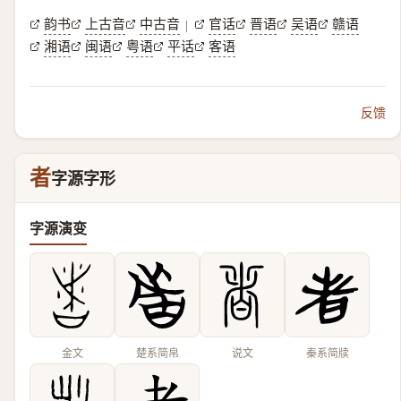
韵书
上古音
中古音
官话
晋语
吴语
赣语
|
湘语
闽语
粤语
平话
客语
反馈
者
字源字形
字源演变
金文
楚系简帛
说文
秦系简牍