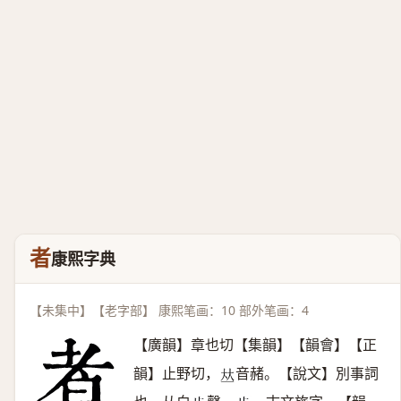
者
康熙字典
【未集中】【老字部】 康熙笔画：10 部外笔画：4
【廣韻】章也切【集韻】【韻會】【正
韻】止野切，
音赭。【說文】別事詞
𠀤