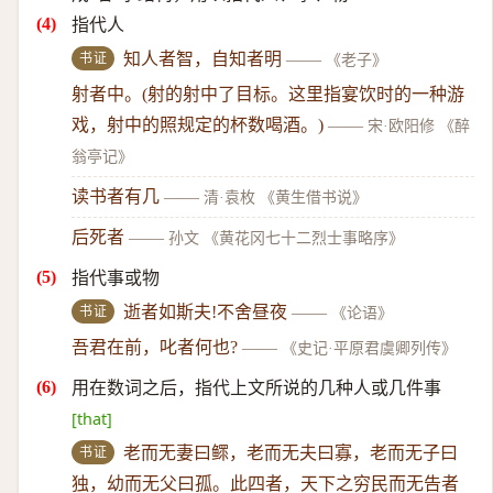
指代人
书证
知人者智，自知者明
——
《老子》
射者中。(射的射中了目标。这里指宴饮时的一种游
戏，射中的照规定的杯数喝酒。)
——
宋·欧阳修 《醉
翁亭记》
读书者有几
——
清·袁枚 《黄生借书说》
后死者
——
孙文 《黄花冈七十二烈士事略序》
指代事或物
书证
逝者如斯夫!不舍昼夜
——
《论语》
吾君在前，叱者何也?
——
《史记·平原君虞卿列传》
用在数词之后，指代上文所说的几种人或几件事
[that]
书证
老而无妻曰鳏，老而无夫曰寡，老而无子曰
独，幼而无父曰孤。此四者，天下之穷民而无告者