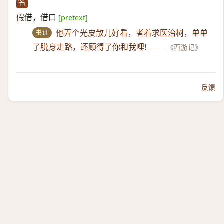
名
假借，借口
[pretext]
书证
他弄个光皮散儿好看，者着求医治树，单单
了脱身走路，还顾得了你和我哩!
——
《西游记》
反馈