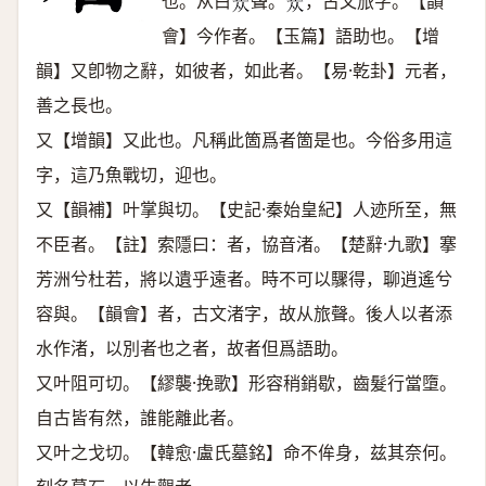
也。从白
聲。
，古文旅字。【韻
𣥐
𣥐
會】今作者。【玉篇】語助也。【增
韻】又卽物之辭，如彼者，如此者。【易·乾卦】元者，
善之長也。
又【增韻】又此也。凡稱此箇爲者箇是也。今俗多用這
字，這乃魚戰切，迎也。
又【韻補】叶掌與切。【史記·秦始皇紀】人迹所至，無
不臣者。【註】索隱曰：者，協音渚。【楚辭·九歌】搴
芳洲兮杜若，將以遺乎遠者。時不可以驟得，聊逍遙兮
容與。【韻會】者，古文渚字，故从旅聲。後人以者添
水作渚，以別者也之者，故者但爲語助。
又叶阻可切。【繆襲·挽歌】形容稍銷歇，齒髮行當墮。
自古皆有然，誰能離此者。
又叶之戈切。【韓愈·盧氏墓銘】命不侔身，兹其奈何。