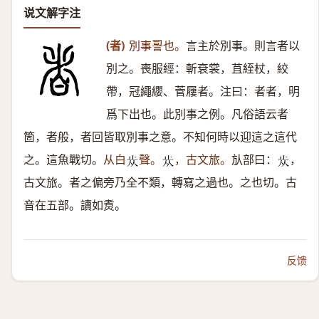
说文解字注
(者)
別事䛐也。
言主於別事。則言者以
別之。喪服經：斬衰裳，苴絰杖，絞
帶，冠繩纓、菅屨者。注曰：者者，明
爲下出也。此別事之例。凡俗語云者
箇，者般，者回皆取別事之意。不知何時以迎這之這代
之。這魚戰切。
从白
聲。
，古文旅。
㫃部曰：
，
𣥐
𣥐
𣥐
古文旅。者之偏旁乃全不類，轉寫之過也。之也切。古
音在五部。讀如煑。
反馈