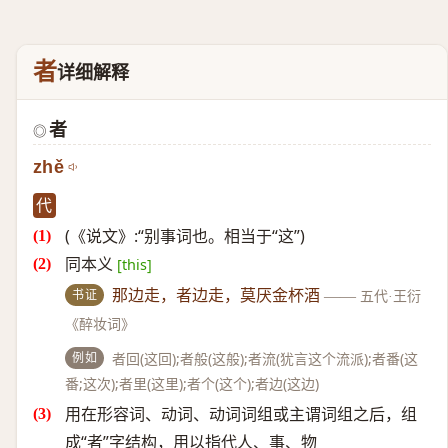
者
详细解释
者
◎
zhě
代
(《说文》:“别事词也。相当于“这”)
同本义
[this]
书证
那边走，者边走，莫厌金杯酒
——
五代·王衍
《醉妆词》
例如
者回(这回);者般(这般);者流(犹言这个流派);者番(这
番;这次);者里(这里);者个(这个);者边(这边)
用在形容词、动词、动词词组或主谓词组之后，组
成“者”字结构，用以指代人、事、物