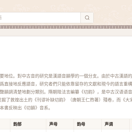
要地位。對中古音的研究是漢語音韻學的一個分支。由於中古漢語
爲直接地反應語音，研究者們只能依靠留存的文獻和現今的語言重
聲韻調清楚地劃分類別。隋朝陸法言編纂《切韵》，是中古汉语语
纔发掘了敦煌出土的《刊谬补缺切韵》（唐朝王仁煦著）殘卷，而《大
本書反映出《切韻》音系。
韵部
声母
韵母
声调