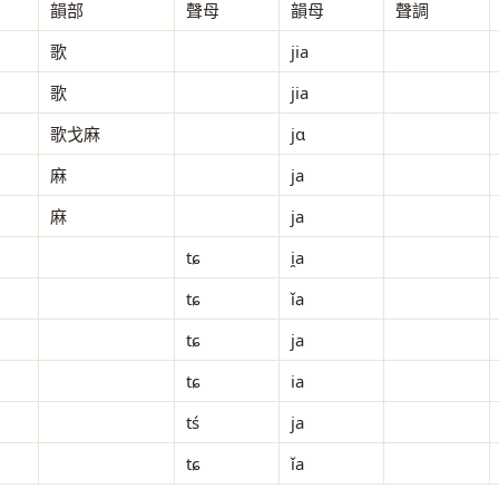
韻部
聲母
韻母
聲調
歌
jia
歌
jia
歌戈麻
jɑ
麻
ja
麻
ja
tɕ
i̯a
tɕ
ǐa
tɕ
ja
tɕ
ia
tś
ja
tɕ
ǐa