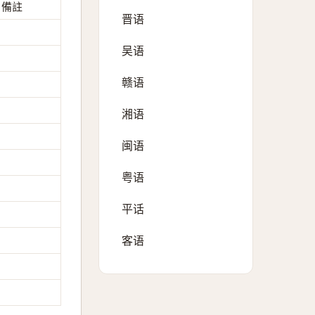
備註
晋语
吴语
赣语
湘语
闽语
粤语
平话
客语