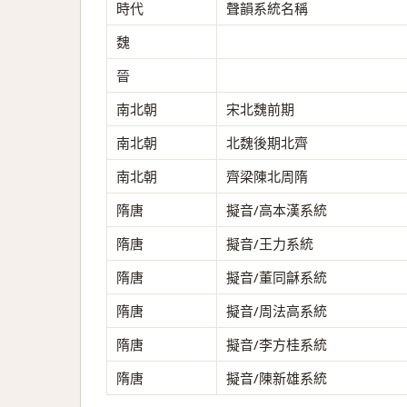
時代
聲韻系統名稱
魏
晉
南北朝
宋北魏前期
南北朝
北魏後期北齊
南北朝
齊梁陳北周隋
隋唐
擬音/高本漢系統
隋唐
擬音/王力系統
隋唐
擬音/董同龢系統
隋唐
擬音/周法高系統
隋唐
擬音/李方桂系統
隋唐
擬音/陳新雄系統