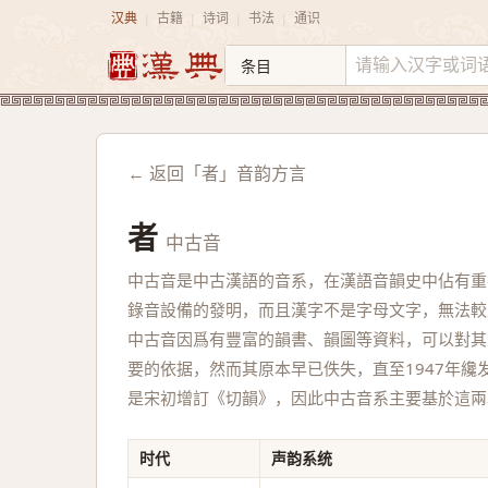
汉典
古籍
诗词
书法
通识
|
|
|
|
← 返回「者」音韵方言
者
中古音
中古音是中古漢語的音系，在漢語音韻史中佔有重
錄音設備的發明，而且漢字不是字母文字，無法較
中古音因爲有豐富的韻書、韻圖等資料，可以對其
要的依据，然而其原本早已佚失，直至1947年
是宋初增訂《切韻》，因此中古音系主要基於這兩
时代
声韵系统