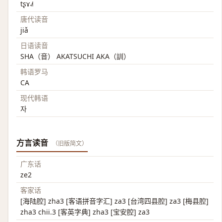
tʂɤ˨˩˦
唐代读音
jiǎ
日语读音
SHA（音） AKATSUCHI AKA（訓）
韩语罗马
CA
现代韩语
자
方言读音
（旧版简文）
广东话
ze2
客家话
[海陆腔] zha3 [客语拼音字汇] za3 [台湾四县腔] za3 [梅县腔]
zha3 chii.3 [客英字典] zha3 [宝安腔] za3