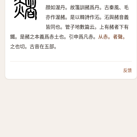
顔如渥丹。故箋訓赭爲丹。古秦風、毛
亦作渥赭。是以韓詩作沰。沰與赭音義
皆同也。管子地數篇云。上有赭者下有
鐵。是赭之本義爲赤土也。引申爲凡赤。
从赤。者聲。
之也切。古音在五部。
反馈