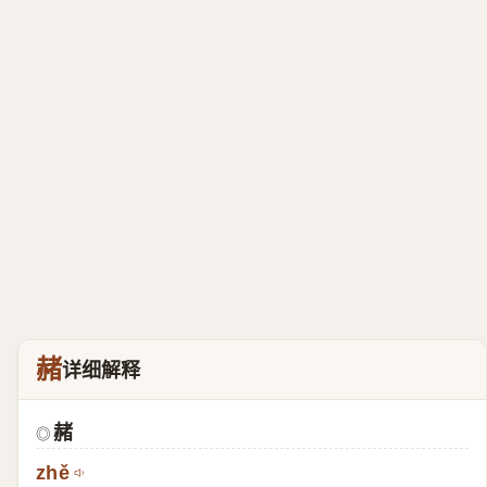
赭
详细解释
赭
◎
zhě