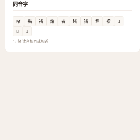
同音字
啫
襵
褚
鍺
者
踷
锗
乽
褶
𪟈
𩜼
𩤜
与 赭 读音相同或相近