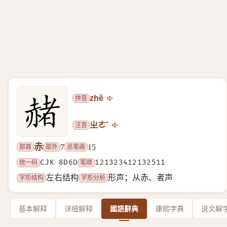
拼音
zhě
注音
ㄓㄜˇ
赤
部首
部外
总笔画
7
15
统一码
CJK 8D6D
笔顺
121323412132511
字形结构
字形分析
左右结构
形声；从赤、者声
基本解释
详细解释
國語辭典
康熙字典
说文解