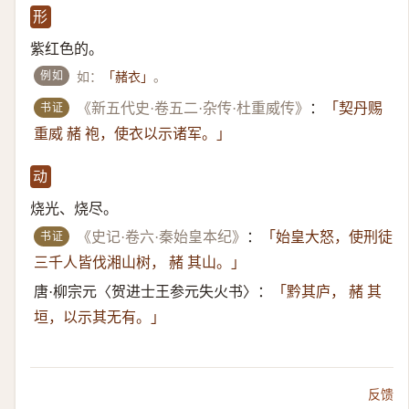
形
紫红色的。
例如
如：
。
「赭衣」
书证
《新五代史·卷五二·杂传·杜重威传》
：
「契丹赐
重威 赭 袍，使衣以示诸军。」
动
烧光、烧尽。
书证
《史记·卷六·秦始皇本纪》
：
「始皇大怒，使刑徒
三千人皆伐湘山树， 赭 其山。」
唐·柳宗元〈贺进士王参元失火书〉：
「黔其庐， 赭 其
垣，以示其无有。」
反馈