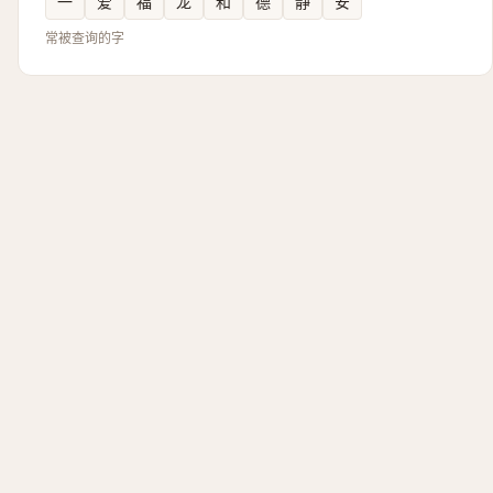
一
爱
福
龙
和
德
静
安
常被查询的字