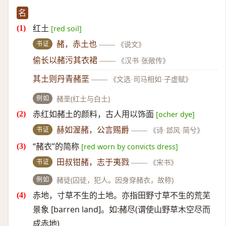
名
红土
[red soil]
书证
赭，赤土也
——
《说文》
偷长以赭污其衣裙
——
《汉书·张敞传》
其土则丹青赭垩
——
《文选·司马相如·子虚赋》
例如
赭垩(红土与白土)
赤红如赭土的颜料，古人用以饰面
[ocher dye]
书证
赫如渥赭，公言赐爵
——
《诗·邶风·简兮》
“赭衣”的简称
[red worn by convicts dress]
书证
田叔钳赭，志于夷戮
——
《宋书》
例如
赭徒(囚徒，犯人。因身穿赭衣，故称)
赤地，寸草不生的土地。亦指田野寸草不生的荒芜
景象 [barren land]。如:赭尽(谓使山野草木空尽而
成赤地)