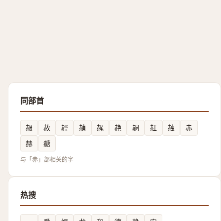
同部首
赧
赦
䞓
赬
䞔
赩
䞒
䞑
赨
赤
赫
赯
与「赤」部相关的字
热搜