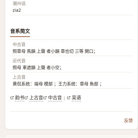
潮州话
zia2
音系简文
中古音
照章母 馬韻 上聲 者小韻 章也切 三等 開口；
近代音
照母 車遮韻 上聲 者小空；
上古音
黄侃系统：端母 模部 ；王力系统：章母 魚部 ；
韵书
上古音
中古音
吴语
|
反馈