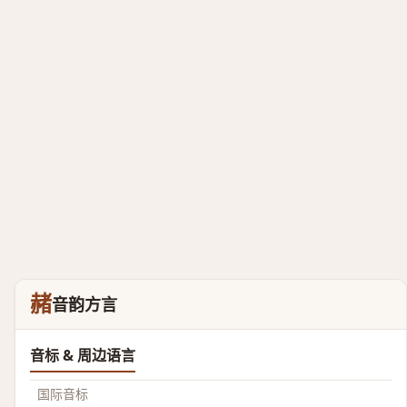
赭
音韵方言
音标 & 周边语言
国际音标