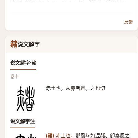
反馈
赭
说文解字
说文解字·赭
卷十
赤土也。从赤者聲。之也切
说文解字注
(赭)
赤土也。
邶風赫如渥赭、卽秦風之