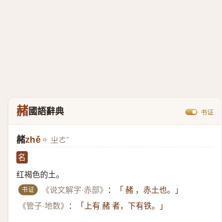
赭
國語辭典
书证
赭
zhě
ㄓㄜˇ
名
红褐色的土。
书证
《说文解字·赤部》
：
「 赭 ，赤土也。」
《管子·地数》
：
「上有 赭 者，下有铁。」