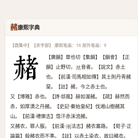
赭
康熙字典
【酉集中】【赤字部】 康熙笔画：16 部外笔画：9
【廣韻】章也切【集韻】【韻會】【正
韻】止野切，
音者。【說文】赤土
𠀤
也。【前漢·司馬相如傳】其土則丹靑赭
堊。【註】赭，今之赤土也。
又【博雅】赤也。【詩·邶風】赫如渥赭。【疏】赫然而
赤，如厚漬之丹赭。【史記·秦始皇紀】伐湘山樹赭其
山。【前漢·禮樂志】霑汗赤沫流赭。
又赭衣，罪人服。【前漢·
法志】赭衣塞路。【荀子·正
𠛬
論篇】殺赭衣而不準。【註】以赤土染衣，故曰赭衣。