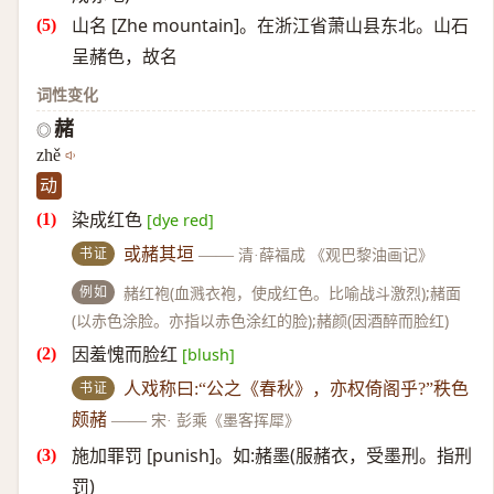
山名 [Zhe mountain]。在浙江省萧山县东北。山石
呈赭色，故名
词性变化
赭
◎
zhě
动
染成红色
[dye red]
书证
或赭其垣
——
清·薛福成 《观巴黎油画记》
例如
赭红袍(血溅衣袍，使成红色。比喻战斗激烈);赭面
(以赤色涂脸。亦指以赤色涂红的脸);赭颜(因酒醉而脸红)
因羞愧而脸红
[blush]
书证
人戏称曰:“公之《春秋》，亦权倚阁乎?”秩色
颇赭
——
宋· 彭乘《墨客挥犀》
施加罪罚 [punish]。如:赭墨(服赭衣，受墨刑。指刑
罚)