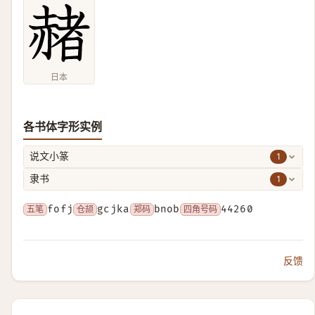
日本
各书体字形实例
1
说文小篆
1
隶书
五笔
fofj
仓颉
gcjka
郑码
bnob
四角号码
44260
反馈