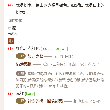
伐尽树木，使山岭赤裸呈赭色。如:赭山(伐尽山上的
树木)
词性变化
赭
◎
zhě
形
红色、赤红色
[reddish-brown]
书证
赭，赤也
——
《广雅·释器》
桃汤赭鞭
——
《汉书·王莽传》
师古曰:“赭，赤也。”
例如
赭袍(红袍);赭衣(古时囚犯穿赤褐色衣，因以赭衣代
称囚犯);赭黄(天然的褐铁矿);赭鞭(赤色的鞭);赭衣塞路(比喻
犯罪的人很多);赭红、赭赤(红褐色)
赤裸
[bare]
书证
群饮源槁，回食野赭
——
唐·柳宗元 《晋问》