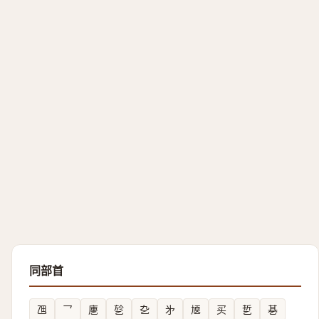
同部首
乪
乛
㐣
乻
㐇
㐧
㐡
买
乴
㐞