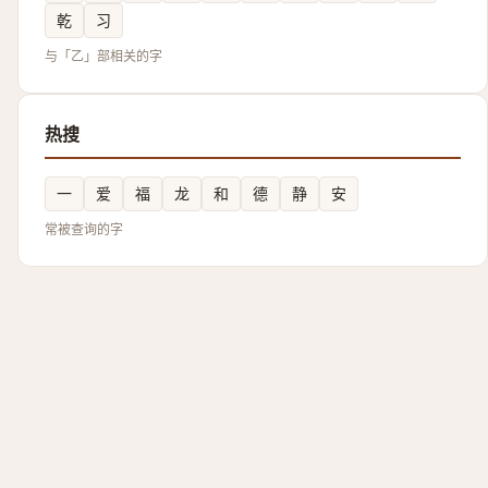
乾
习
与「乙」部相关的字
热搜
一
爱
福
龙
和
德
静
安
常被查询的字