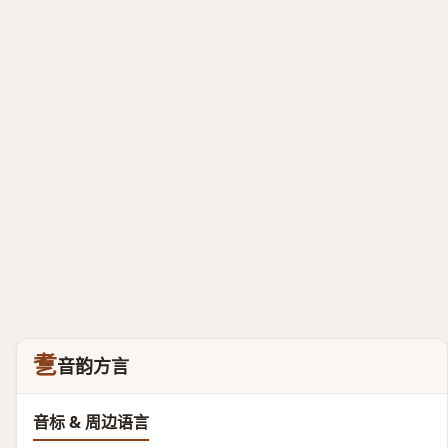
乽
音韵方言
音标 & 周边语言