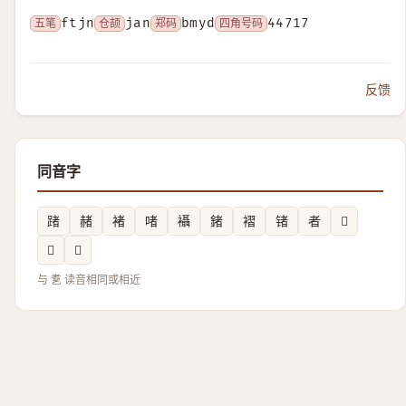
五笔
ftjn
仓颉
jan
郑码
bmyd
四角号码
44717
反馈
同音字
踷
赭
褚
啫
襵
鍺
褶
锗
者
𤗡
𪟈
𥭻
与 乽 读音相同或相近