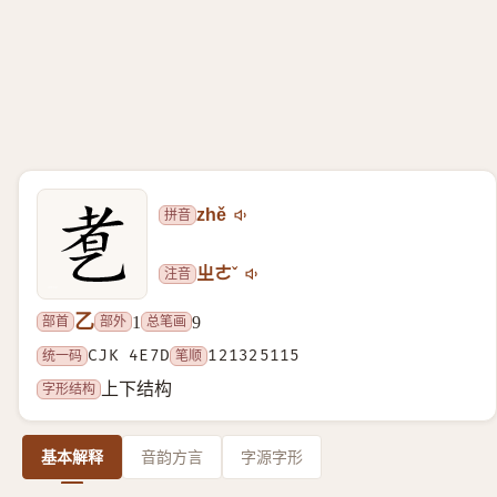
拼音
zhě
注音
ㄓㄜˇ
乙
部首
部外
总笔画
1
9
统一码
CJK 4E7D
笔顺
121325115
字形结构
上下结构
基本解释
音韵方言
字源字形