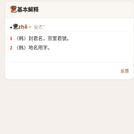
乽
基本解释
乽
zhě
ㄓㄜˇ
●
〈韩〉封君名，宗室君號。
〈韩〉地名用字。
反馈