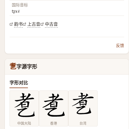
国际音标
tʂɤ˨˩˦
韵书
上古音
中古音
反馈
乽
字源字形
字形对比
中国大陆
香港
台湾