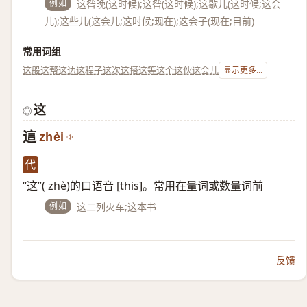
例如
这昝晚(这时候);这昝(这时候);这歇儿(这时候;这会
儿);这些儿(这会儿;这时候;现在);这会子(现在;目前)
常用词组
这般
这帮
这边
这程子
这次
这搭
这等
这个
这伙
这会儿
显示更多...
这
◎
這
zhèi
代
“这”( zhè)的口语音 [this]。常用在量词或数量词前
例如
这二列火车;这本书
反馈