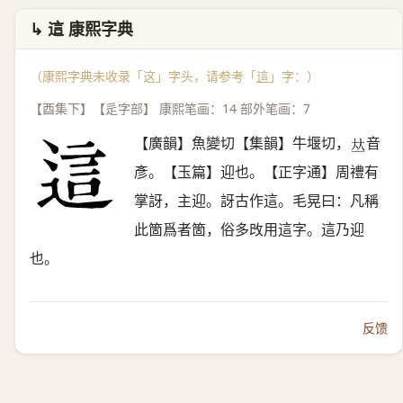
↳ 這 康熙字典
（康熙字典未收录「这」字头，请参考「
這
」字：）
【酉集下】【辵字部】 康熙笔画：14 部外笔画：7
【廣韻】魚變切【集韻】牛堰切，
音
𠀤
彥。【玉篇】迎也。【正字通】周禮有
掌訝，主迎。訝古作這。毛晃曰：凡稱
此箇爲者箇，俗多攺用這字。這乃迎
也。
反馈