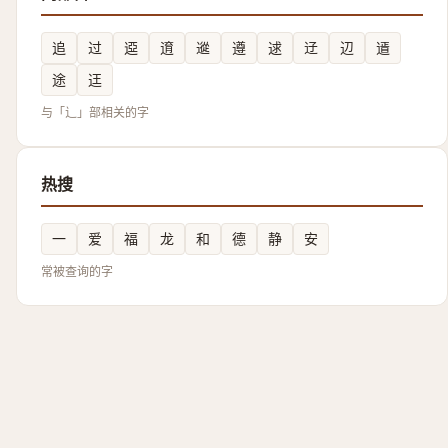
追
过
䢝
逳
䢨
遵
逑
䢊
辺
䢥
途
迋
与「辶」部相关的字
热搜
一
爱
福
龙
和
德
静
安
常被查询的字