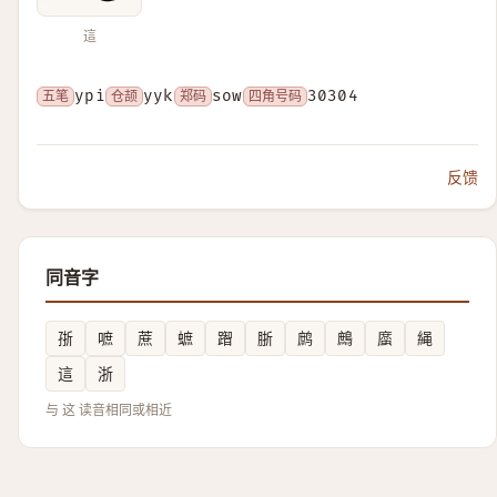
這
五笔
ypi
仓颉
yyk
郑码
sow
四角号码
30304
反馈
同音字
㝂
嗻
蔗
蟅
䠦
䏳
鹧
鷓
䗪
䋲
這
浙
与 这 读音相同或相近