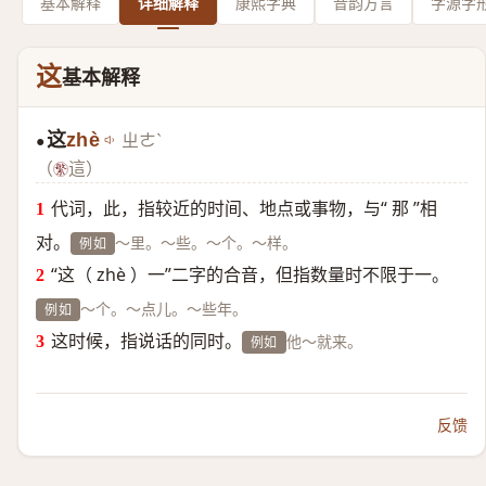
基本解释
详细解释
康熙字典
音韵方言
字源字
这
基本解释
这
zhè
ㄓㄜˋ
●
（
這）
代词，此，指较近的时间、地点或事物，与“ 那 ”相
对。
～里。～些。～个。～样。
例如
“这（ zhè ）一”二字的合音，但指数量时不限于一。
～个。～点儿。～些年。
例如
这时候，指说话的同时。
他～就来。
例如
反馈