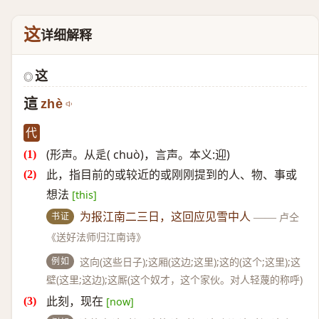
这
详细解释
这
◎
這
zhè
代
(形声。从辵( chuò)，言声。本义:迎)
此，指目前的或较近的或刚刚提到的人、物、事或
想法
[this]
书证
为报江南二三日，这回应见雪中人
——
卢仝
《送好法师归江南诗》
例如
这向(这些日子);这厢(这边;这里);这的(这个;这里);这
壁(这里;这边);这厮(这个奴才，这个家伙。对人轻蔑的称呼)
此刻，现在
[now]