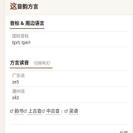
这
音韵方言
音标 & 周边语言
国际音标
tʂɤ˥˧; tʂei˥˧
方言读音
（旧版简文）
广东话
ze5
潮州话
zê2
韵书
上古音
中古音
吴语
|
反馈