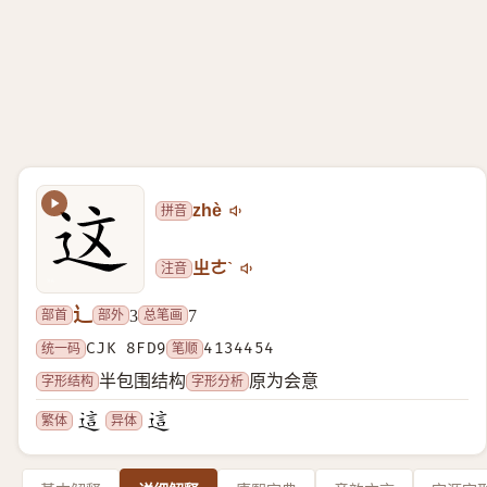
拼音
zhè
注音
ㄓㄜˋ
辶
部首
部外
总笔画
3
7
统一码
CJK 8FD9
笔顺
4134454
字形结构
字形分析
半包围结构
原为会意
繁体
异体