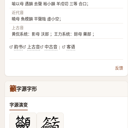
喻以母 遇韻 去聲 裕小韻 羊戍切 三等 合口；
近代音
曉母 魚模韻 平聲陰 虛小空；
上古音
黄侃系统：影母 沃部 ；王力系统：餘母 藥部 ；
韵书
上古音
中古音
客语
|
反馈
籲
字源字形
字源演变