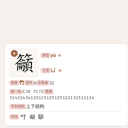
拼音
yù
注音
ㄩˋ
竹
部首
部外
总笔画
6
32
统一码
CJK 7C72
笔顺
31431434125125125125122132511134
字形结构
上下结构
异体