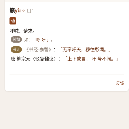
籲
yù
ㄩˋ
动
呼喊、请求。
例如
如：
。
「呼 吁 」
书证
《书经·泰誓》
：
「无辜吁天，秽德彰闻。」
唐·柳宗元〈驳复雠议〉：
「上下蒙冒， 吁 号不闻。」
反馈