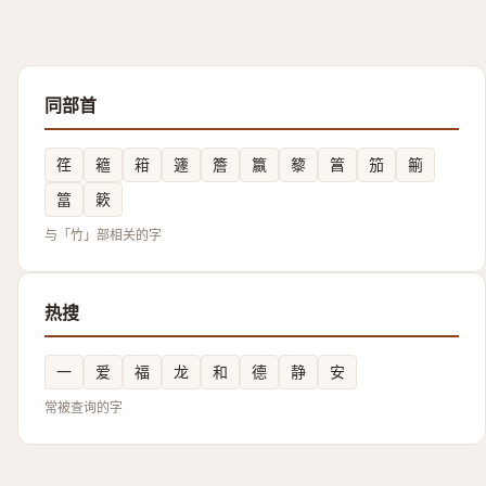
同部首
䇮
䉩
䈤
籧
簷
籝
䉫
䈞
笳
䈀
䈏
簌
与「竹」部相关的字
热搜
一
爱
福
龙
和
德
静
安
常被查询的字