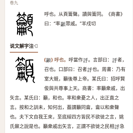
卷九
呼也。从頁籥聲。讀與籥同。《商書》
曰：“率
眾戚。”羊戍切
𥸤
说文解字注·𥸤
(
)
呼也。
呼當作
。言部曰：
者，
𥸤
𧦝
𧦝
召也。口部曰：召者
也。周書：乃有
𧦝
室大競，籲後尊上帝。某氏曰：招呼賢
俊與共尊事上天。商書：率籲衆戚，出
矢言。某氏曰：籲，和也。率和衆憂之人，出正直之
言。按和之訓未，知何出，葢謂籲同龠，龠以和衆聲
也。夫下文自我王來，至底綏四方皆民不欲徙之言，姚
氏鼐之說是也。籲衆戚出矢言，正謂不欲徙之民相
急
𧦝