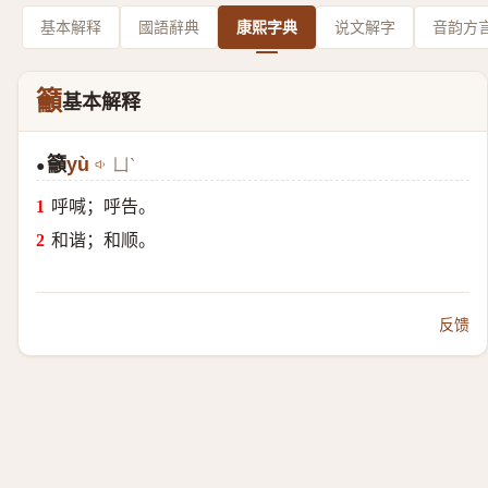
基本解释
國語辭典
康熙字典
说文解字
音韵方
籲
基本解释
籲
yù
ㄩˋ
●
呼喊；呼告。
和谐；和顺。
反馈