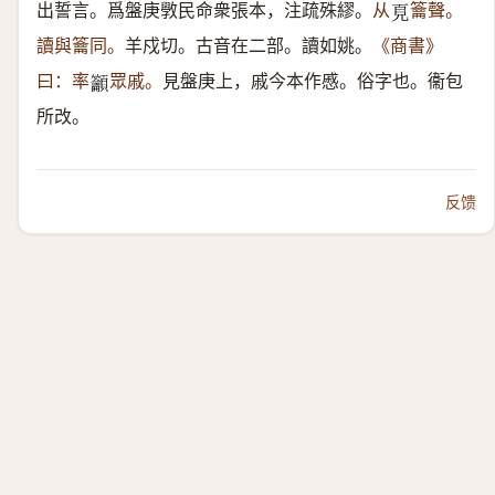
出誓言。爲盤庚斆民命衆張本，注疏殊繆。
从
籥聲。
𩑋
讀與籥同。
羊戍切。古音在二部。讀如姚。
《商書》
曰：率
眾戚。
見盤庚上，戚今本作慼。俗字也。衞包
𥸤
所改。
反馈