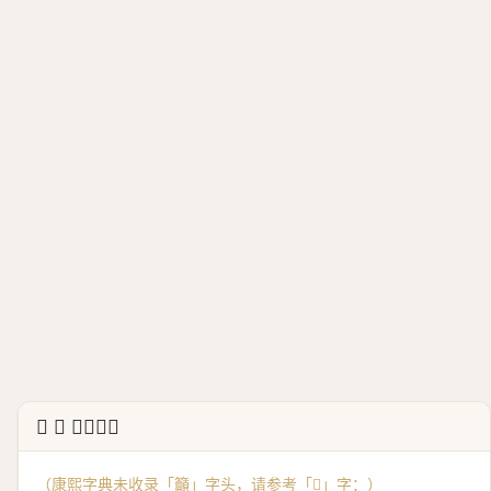
↳ 𥸤 康熙字典
（康熙字典未收录「籲」字头，请参考「
𥸤
」字：）