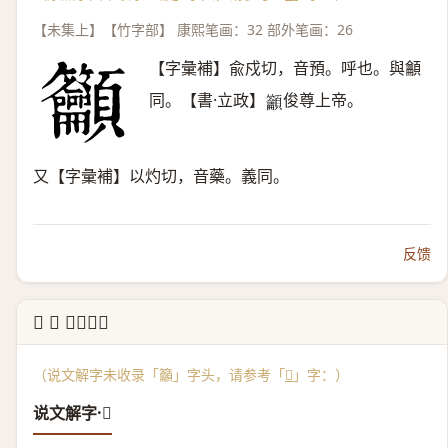
【未集上】【竹字部】 康熙笔画：32 部外笔画：26
【字彙補】兪戍切，音預。呼也。與龥
同。【書·立政】
俊尊上帝。
𥸤
又【字彙補】以灼切，音藥。義同。
反馈
↳ 𥸤 说文解字
（说文解字未收录「籲」字头，请参考「
𥸤
」字：）
说文解字·𥸤