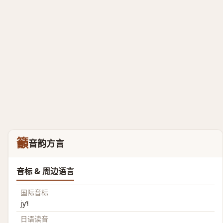
籲
音韵方言
音标 & 周边语言
国际音标
jy˥˧
日语读音