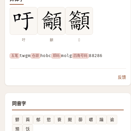
吁
龥
𥸤
五笔
twgm
仓颉
hobc
郑码
molg
四角号码
88286
反馈
同音字
鬰
藇
郁
慾
䘱
䫻
蓹
㠨
䠯
谕
預
饫