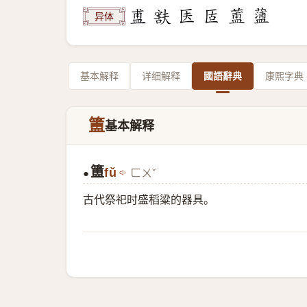
异体
基本解释
详细解释
國語辭典
康熙字典
簠
基本解释
簠
fǔ
ㄈㄨˇ
●
古代祭祀时盛稻粱的器具。