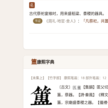
名
古代祭祀宴飨时，用来盛稻粱、黍稷的器具。
书证
《周礼·地官·舍人》
：
「凡祭祀，共
簠
康熙字典
【未集上】【竹字部】 康熙笔画：18 部外笔画：12
〔古文〕
【集韻】匪父
𠤱
𦻌
簋，祭器。【詩·秦風】《釋
簋，宗廟盛黍稷之器。【儀禮