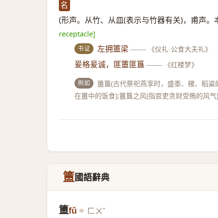
名
(形声。从竹、从皿(表示与竹器有关)，甫声。
receptacle]
书证
左拥簠梁
——
《仪礼·公食大夫礼》
爰格爰诚，匪簠匪簋
——
《红楼梦》
例如
簠簋(古代祭祀燕享时，盛黍、稷、稻粱的
在簠中的饭食);簠簋之风(指官吏贪财受贿的风气
簠
國語辭典
簠
fǔ
ㄈㄨˇ