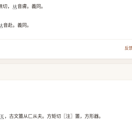
無切，
音膚。義同。
𠀤
音赴。義同。
𠀤
反
，古文簠从匚从夫。方矩切〖注〗簠，方形器。
𠤱