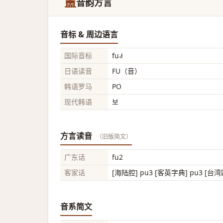
簠
音韵方言
音标 & 周边语言
国际音标
fu˨˩˦
日语读音
FU（音）
韩语罗马
PO
现代韩语
보
方言读音
（旧版简文）
广东话
fu2
客家话
[海陆腔] pu3 [客英字典] pu3 [台湾
音系简文