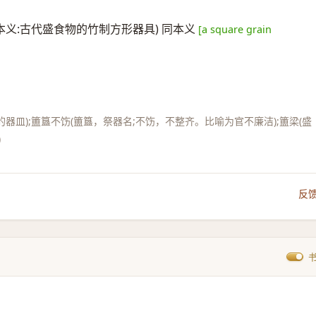
本义:古代盛食物的竹制方形器具) 同本义
[a square grain
器皿);簠簋不饬(簠簋，祭器名;不饬，不整齐。比喻为官不廉洁);簠梁(盛
)
反