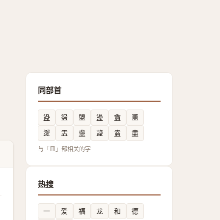
同部首
盕
䀀
盟
盪
盦
盙
䀊
㿻
盏
䀇
盍
盡
与「皿」部相关的字
热搜
一
爱
福
龙
和
德