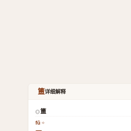
簠
详细解释
簠
◎
fǔ