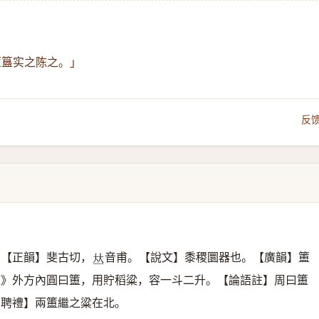
簠簋实之陈之。」
反
切【正韻】斐古切，
音甫。【說文】黍稷圜器也。【廣韻】簠
𠀤
文》外方內圓曰簠，用貯稻粱，容一斗二升。【論語註】周曰簠
·聘禮】兩簠繼之粱在北。