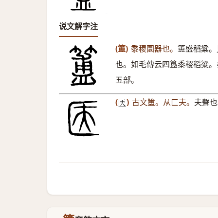
说文解字注
(簠)
黍稷圜器也。
簠盛稻粱。
也。如毛傳云四簋黍稷稻粱。
五部。
(
)
古文簠。从匚夫。
夫聲也
𠤱