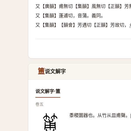
又【廣韻】甫無切【集韻】風無切【正韻】芳
又【集韻】蓬逋切，音蒲。義同。
又【集韻】【韻會】芳遇切【正韻】芳故切，
簠
说文解字
说文解字·簠
卷五
黍稷圜器也。从竹从皿甫聲。