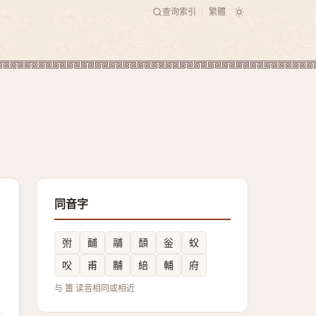
查询索引
繁體
|
同音字
弣
䩉
鬴
䫝
釡
蚥
㕮
甫
黼
䋨
輔
府
与 簠 读音相同或相近