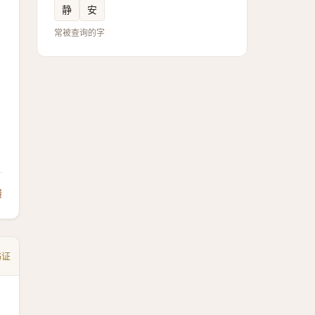
静
安
常被查询的字
馈
书证