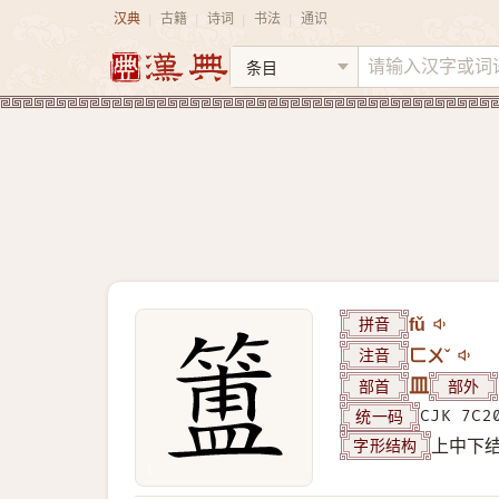
汉典
古籍
诗词
书法
通识
|
|
|
|
拼音
fǔ
注音
ㄈㄨˇ
部首
皿
部外
统一码
CJK 7C2
字形结构
上中下