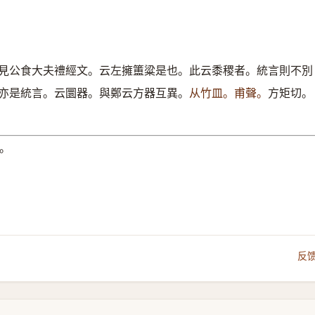
見公食大夫禮經文。云左擁簠粱是也。此云黍稷者。統言則不別
亦是統言。云圜器。與鄭云方器互異。
从竹皿。甫聲。
方矩切。
。
反