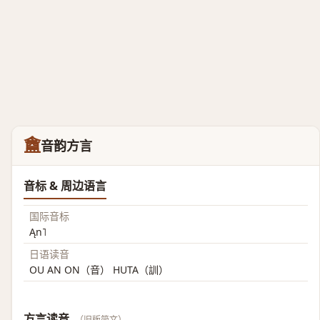
盦
音韵方言
音标 & 周边语言
国际音标
Ąn˥
日语读音
OU AN ON（音） HUTA（訓）
方言读音
（旧版简文）