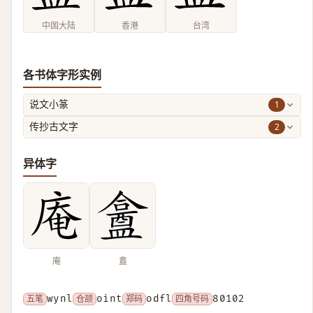
中国大陆
香港
台湾
各书体字形实例
1
说文小篆
2
传抄古文字
异体字
庵
盫
五笔
wynl
仓颉
oint
郑码
odfl
四角号码
80102