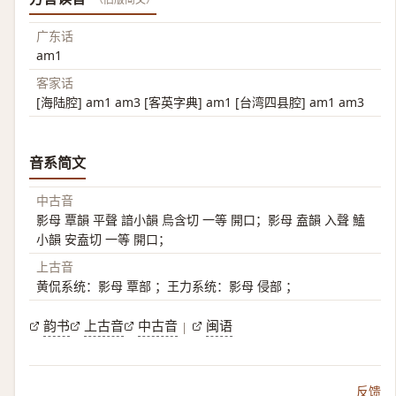
广东话
am1
客家话
[海陆腔] am1 am3 [客英字典] am1 [台湾四县腔] am1 am3
音系简文
中古音
影母 覃韻 平聲 諳小韻 烏含切 一等 開口；影母 盍韻 入聲 鰪
小韻 安盍切 一等 開口；
上古音
黄侃系统：影母 覃部 ；王力系统：影母 侵部 ；
韵书
上古音
中古音
闽语
|
反馈