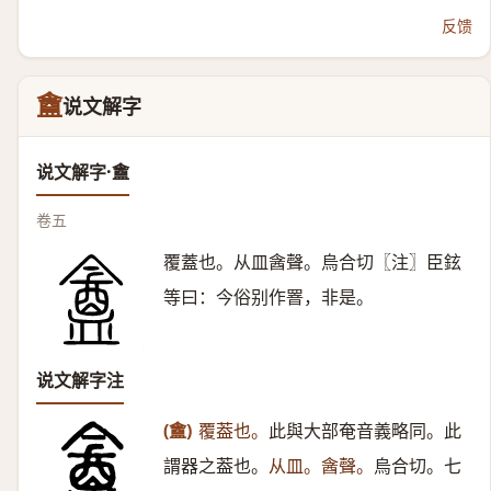
反馈
盦
说文解字
说文解字·盦
卷五
覆蓋也。从皿酓聲。烏合切〖注〗臣鉉
等曰：今俗别作罯，非是。
说文解字注
(盦)
覆葢也。
此與大部奄音義略同。此
謂器之葢也。
从皿。酓聲。
烏合切。七