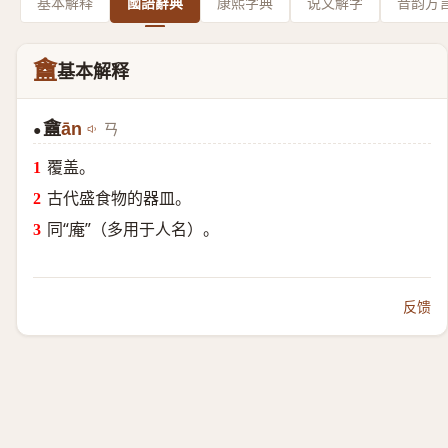
基本解释
國語辭典
康熙字典
说文解字
音韵方
盦
基本解释
盦
ān
ㄢ
●
覆盖。
古代盛食物的器皿。
同“
庵
”（多用于人名）。
反馈