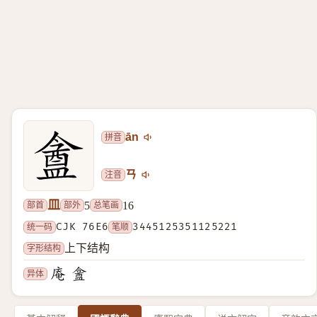
拼音
ān
注音
ㄢ
皿
部首
部外
总笔画
5
16
统一码
CJK 76E6
笔顺
3445125351125221
字形结构
上下结构
异体