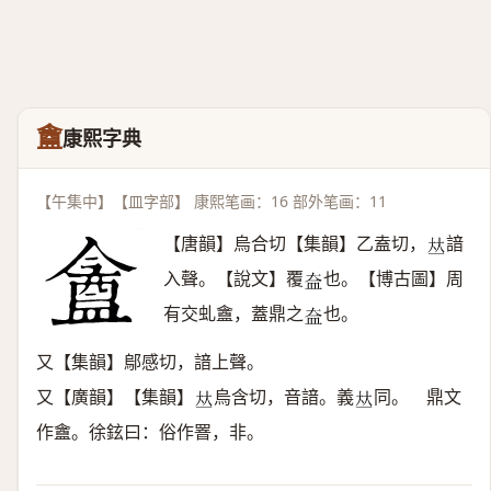
盦
康熙字典
【午集中】【皿字部】 康熙笔画：16 部外笔画：11
【唐韻】烏合切【集韻】乙盍切，
諳
𠀤
入聲。【說文】覆
也。【博古圖】周
𥁋
有交虬盦，蓋鼎之
也。
𥁋
又【集韻】鄔感切，諳上聲。
又【廣韻】【集韻】
烏含切，音諳。義
同。 鼎文
𠀤
𠀤
作盦。徐鉉曰：俗作罯，非。