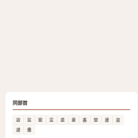
同部首
盜
监
䀄
㿾
盚
盝
盋
盟
盪
盗
盨
䀌