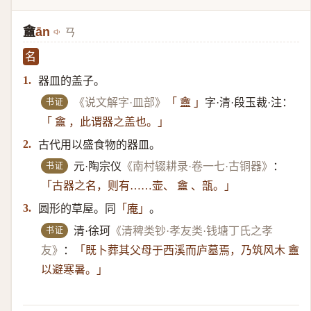
盦
ān
ㄢ
名
器皿的盖子。
1.
书证
《说文解字·皿部》
「 盦 」
字·清·段玉裁·注：
「 盦 ，此谓器之盖也。」
古代用以盛食物的器皿。
2.
书证
元·陶宗仪
《南村辍耕录·卷一七·古铜器》
：
「古器之名，则有……壶、 盦 、瓿。」
圆形的草屋。同
。
3.
「
庵
」
书证
清·徐珂
《清稗类钞·孝友类·钱塘丁氏之孝
友》
：
「既卜葬其父母于西溪而庐墓焉，乃筑风木 盦
以避寒暑。」