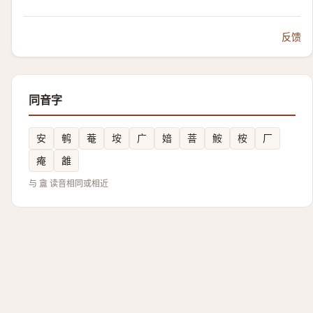
反馈
同音字
安
鹌
菴
垵
广
㛺
萻
鮟
桉
厂
痷
䨄
与 盦 读音相同或相近