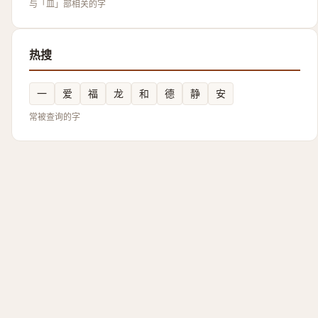
与「皿」部相关的字
热搜
一
爱
福
龙
和
德
静
安
常被查询的字