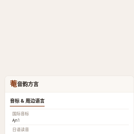
菴
音韵方言
音标 & 周边语言
国际音标
Ąn˥
日语读音