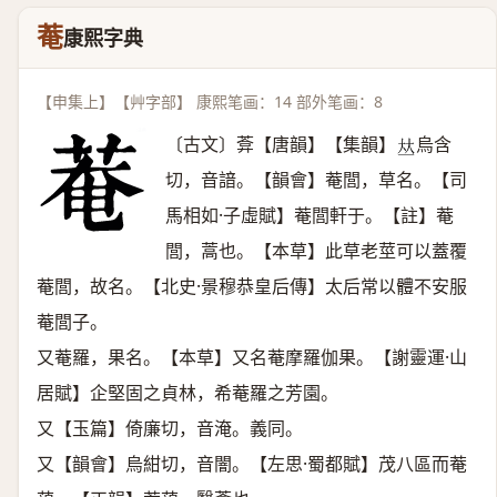
菴
康熙字典
【申集上】【艸字部】 康熙笔画：14 部外笔画：8
〔古文〕葊【唐韻】【集韻】
烏含
𠀤
切，音諳。【韻會】菴閭，草名。【司
馬相如·子虛賦】菴閭軒于。【註】菴
閭，蒿也。【本草】此草老莖可以蓋覆
菴閭，故名。【北史·景穆恭皇后傳】太后常以體不安服
菴閭子。
又菴羅，果名。【本草】又名菴摩羅伽果。【謝靈運·山
居賦】企堅固之貞林，希菴羅之芳園。
又【玉篇】倚廉切，音淹。義同。
又【韻會】烏紺切，音闇。【左思·蜀都賦】茂八區而菴