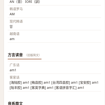
AN（音） IORI（訓）
韩语罗马
AM
现代韩语
암
越南语
am
方言读音
（旧版简文）
广东话
am1
客家话
[海陆腔] am1 [梅县腔] am1 [台湾四县腔] am1 [宝安腔] am1
[陆丰腔] am1 [客英字典] am1 [客语拼音字汇] am1
音系简文