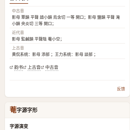
中古音
影母 覃韻 平聲 諳小韻 烏含切 一等 開口；影母 鹽韻 平聲 淹
小韻 央炎切 三等 開口；
近代音
影母 監鹹韻 平聲陰 菴小空；
上古音
黄侃系统：影母 添部 ；王力系统：影母 談部 ；
韵书
上古音
中古音
反馈
菴
字源字形
字源演变