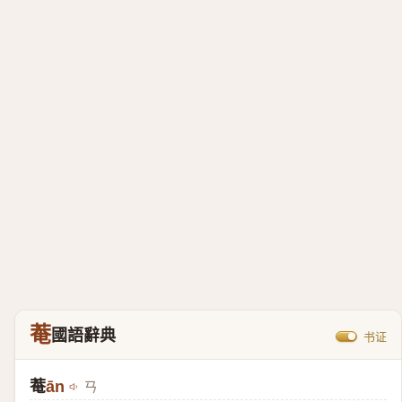
菴
國語辭典
书证
菴
ān
ㄢ