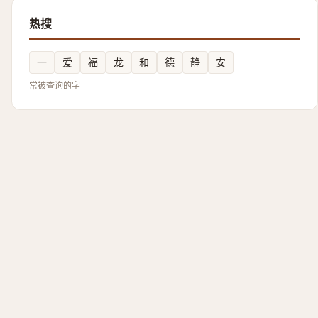
热搜
一
爱
福
龙
和
德
静
安
常被查询的字