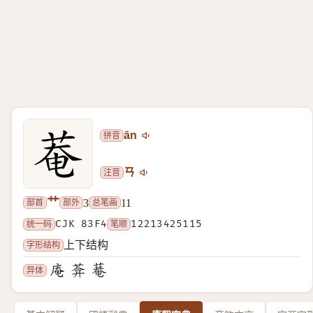
拼音
ān
注音
ㄢ
艹
部首
部外
总笔画
3
11
统一码
CJK 83F4
笔顺
12213425115
字形结构
上下结构
异体