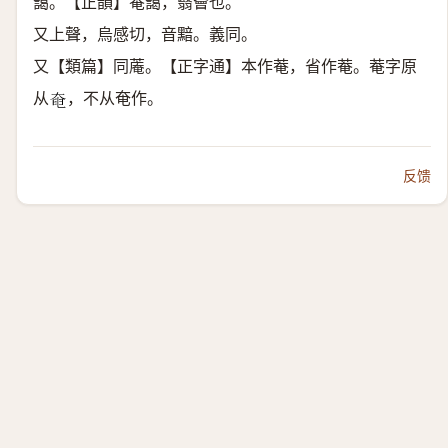
藹。【正韻】菴藹，翳薈也。
又上聲，烏感切，音黯。義同。
又【類篇】同蓭。【正字通】本作菴，省作菴。菴字原
从
，不从奄作。
𡘹
反馈