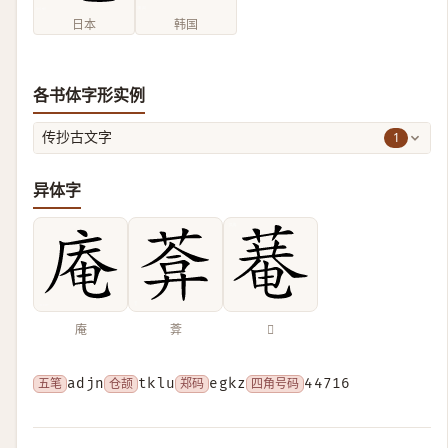
日本
韩国
各书体字形实例
1
传抄古文字
异体字
庵
葊
𦹕
五笔
adjn
仓颉
tklu
郑码
egkz
四角号码
44716