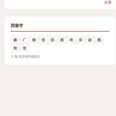
反馈
同音字
䨄
厂
㡋
偣
䢿
鶕
啽
安
諳
䤃
㫨
垵
与 菴 读音相同或相近