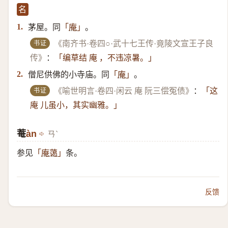
名
茅屋。同
。
1.
「
庵
」
书证
《南齐书·卷四○·武十七王传·竟陵文宣王子良
传》
：
「编草结 庵 ，不违凉暑。」
僧尼供佛的小寺庙。同
。
2.
「
庵
」
书证
《喻世明言·卷四·闲云 庵 阮三偿冤债》
：
「这
庵 儿虽小，其实幽雅。」
菴
àn
ㄢˋ
参见
条。
「
庵蔼
」
反馈