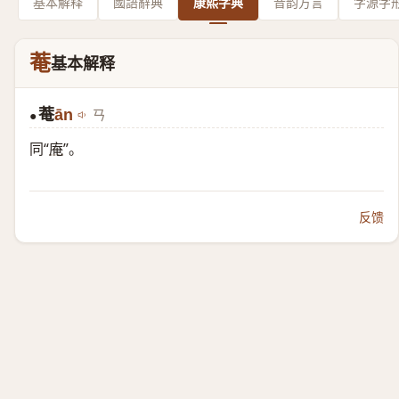
基本解释
國語辭典
康熙字典
音韵方言
字源字
菴
基本解释
菴
ān
ㄢ
●
同“
庵
”。
反馈