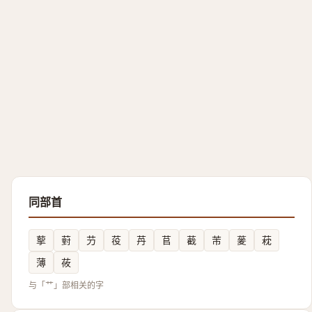
同部首
蒘
薱
芀
䓈
䒟
苢
䕙
芾
蓌
萙
薄
莜
与「艹」部相关的字