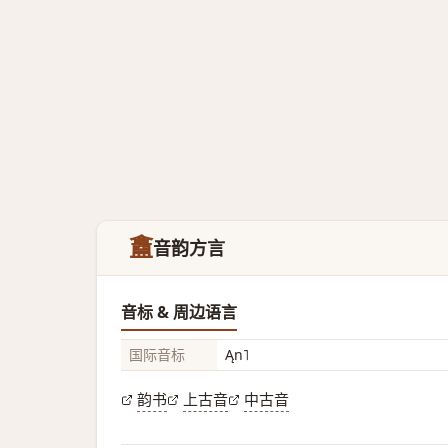
盫
音韵方言
音标 & 周边语言
国际音标
Ąn˥
韵书
上古音
中古音