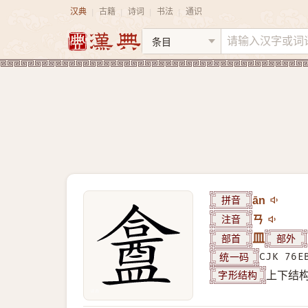
汉典
古籍
诗词
书法
通识
|
|
|
|
拼音
ān
注音
ㄢ
部首
皿
部外
统一码
CJK 76E
字形结构
上下结