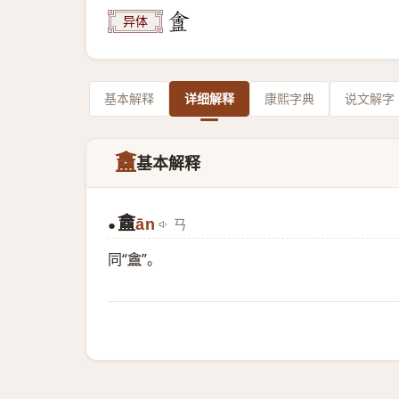
异体
基本解释
详细解释
康熙字典
说文解字
盫
基本解释
盫
ān
ㄢ
●
同“
盦
”。