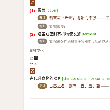
动
覆盖
[cover]
书证
若盫盖平严密，则郁而不散
——
王
例如
盫盖(覆盖)
遮盖或密封有机物使发酵
[ferment]
例如
盫酒(米饭拌酒母置于容器中以酝酿成酒)
词性变化
盫
◎
ān
名
古代盛食物的器具
[chinese utensil for contain
书证
古器之名，则有…壶、盫、瓿
——