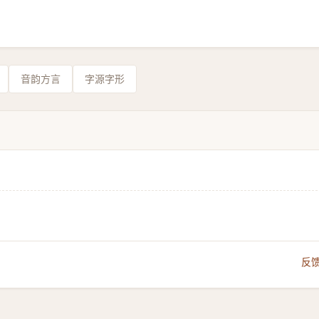
音韵方言
字源字形
反