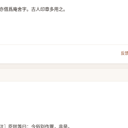
亦借爲庵舍字。古人印章多用之。
反
注〗臣鉉等曰：今俗别作罯，非是。