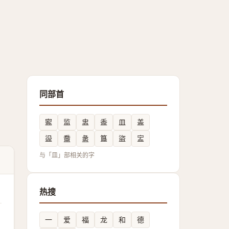
同部首
䀄
监
盅
盉
皿
盖
䀀
䀉
盠
簋
盜
㿾
与「皿」部相关的字
热搜
一
爱
福
龙
和
德