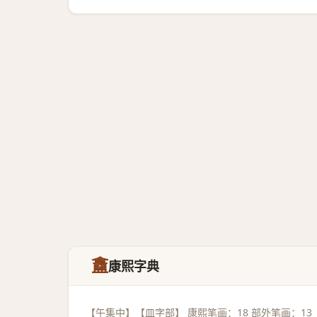
盫
康熙字典
【午集中】【皿字部】 康熙笔画：18 部外笔画：13