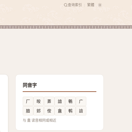
查询索引
繁體
|
同音字
厂
㫨
葊
諳
鵪
广
腤
䢿
侒
盦
鹌
誝
与 盫 读音相同或相近