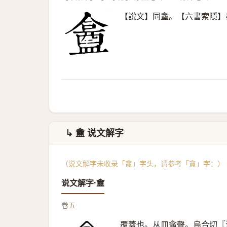
【說文】同盦。【六書索隱】
↳ 盦 说文解字
（说文解字未收录「盫」字头，请参考「
盦
」字：）
说文解字·盦
卷五
覆蓋也。从皿酓聲。烏合切〖