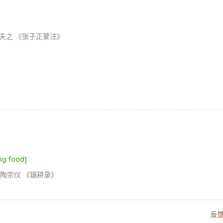
夫之 《张子正蒙注》
ing food]
陶宗仪 《辍耕录》
反