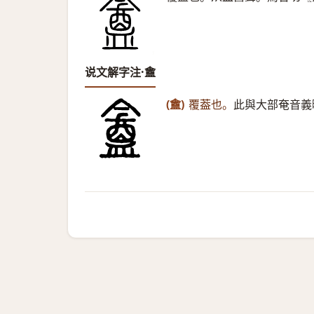
说文解字注·盦
(盦)
覆葢也。
此與大部奄音義