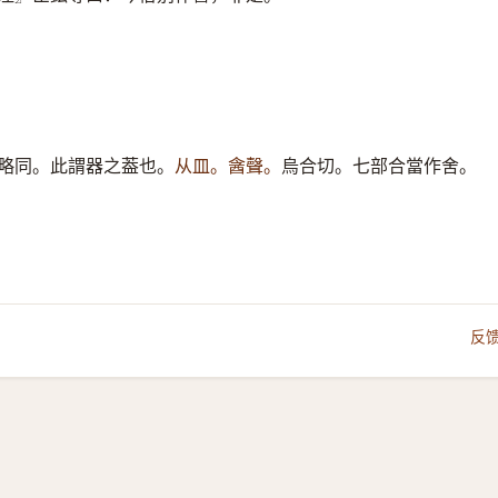
略同。此謂器之葢也。
从皿。酓聲。
烏合切。七部合當作舍。
反