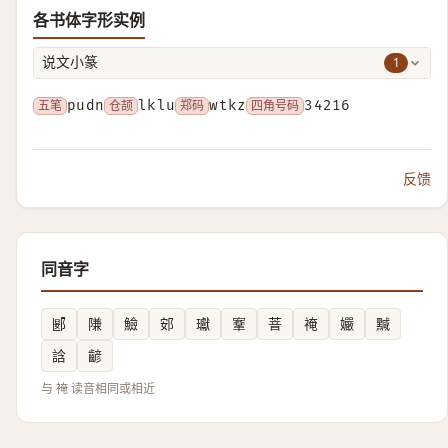
各书体字形实例
1
说文小篆
五笔
pudn
仓颉
lklu
郑码
wtkz
四角号码
34216
反馈
同音字
郾
隒
䲓
䢿
瓛
鞌
萻
䄋
孍
黬
誝
齴
与 裺 读音相同或相近