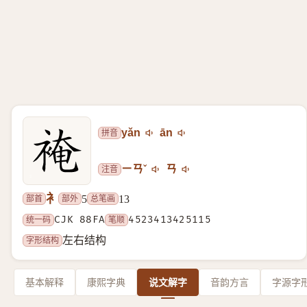
拼音
yǎn
ān
注音
ㄧㄢˇ
ㄢ
衤
部首
部外
总笔画
5
13
统一码
CJK 88FA
笔顺
4523413425115
字形结构
左右结构
基本解释
康熙字典
说文解字
音韵方言
字源字