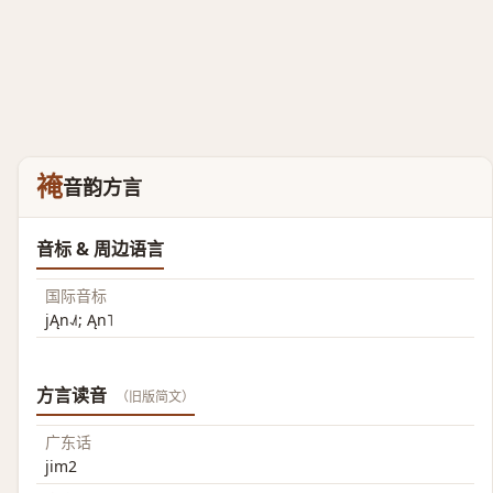
裺
音韵方言
音标 & 周边语言
国际音标
jĄn˨˩˦; Ąn˥
方言读音
（旧版简文）
广东话
jim2