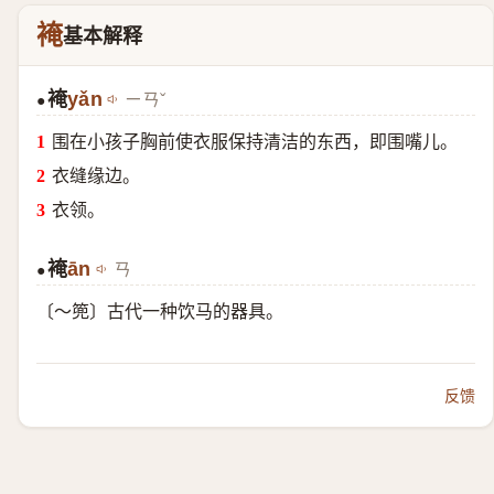
裺
基本解释
裺
yǎn
ㄧㄢˇ
●
围在小孩子胸前使衣服保持清洁的东西，即围嘴儿。
衣缝缘边。
衣领。
裺
ān
ㄢ
●
〔～篼〕古代一种饮马的器具。
反馈