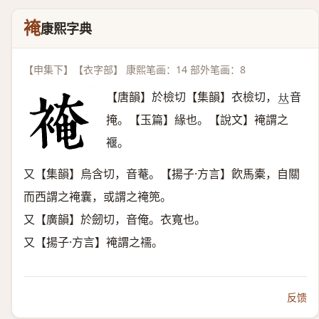
裺
康熙字典
【申集下】【衣字部】 康熙笔画：14 部外笔画：8
【唐韻】於檢切【集韻】衣檢切，
音
𠀤
掩。【玉篇】緣也。【說文】裺謂之
褗。
又【集韻】烏含切，音菴。【揚子·方言】飮馬橐，自關
而西謂之裺囊，或謂之裺篼。
又【廣韻】於劒切，音俺。衣寬也。
又【揚子·方言】裺謂之襦。
反馈