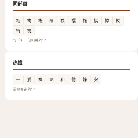
同部首
袹
袧
䘴
襴
袂
襹
袘
褀
褘
褷
裿
褆
与「衤」部相关的字
热搜
一
爱
福
龙
和
德
静
安
常被查询的字