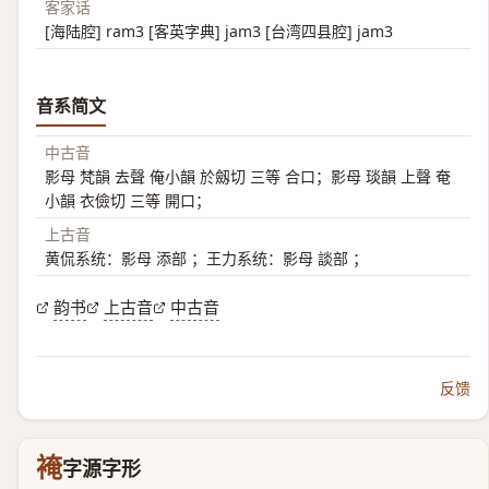
客家话
[海陆腔] ram3 [客英字典] jam3 [台湾四县腔] jam3
音系简文
中古音
影母 梵韻 去聲 俺小韻 於劔切 三等 合口；影母 琰韻 上聲 奄
小韻 衣儉切 三等 開口；
上古音
黄侃系统：影母 添部 ；王力系统：影母 談部 ；
韵书
上古音
中古音
反馈
裺
字源字形