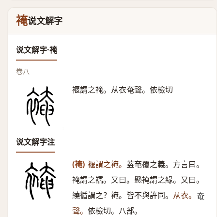
裺
说文解字
说文解字·裺
卷八
褗謂之裺。从衣奄聲。依檢切
说文解字注
(裺)
褗謂之裺。
葢奄覆之義。方言曰。
裺謂之襦。又曰。懸裺謂之緣。又曰。
繞循謂之？裺。皆不與許同。
从衣。
𡘹
聲。
依檢切。八部。