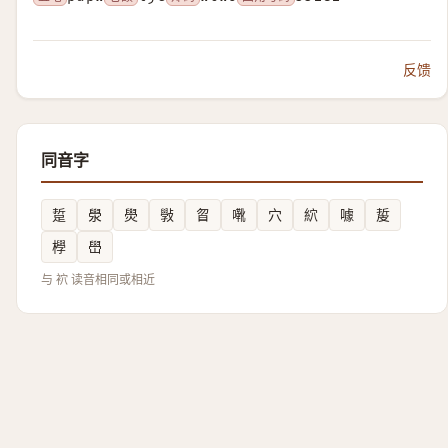
反馈
同音字
踅
澩
燢
斅
䀜
㗾
穴
䋉
噱
㿱
㰒
嶨
与 袕 读音相同或相近