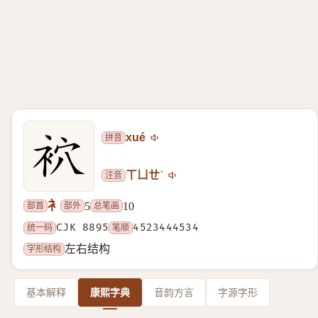
拼音
xué
注音
ㄒㄩㄝˊ
衤
部首
部外
总笔画
5
10
统一码
CJK 8895
笔顺
4523444534
字形结构
左右结构
基本解释
康熙字典
音韵方言
字源字形