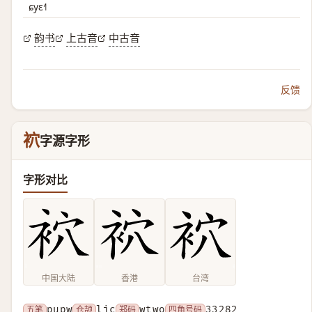
ɕyɛ˧˥
韵书
上古音
中古音
反馈
袕
字源字形
字形对比
中国大陆
香港
台湾
五笔
pupw
仓颉
ljc
郑码
wtwo
四角号码
33282