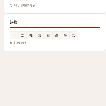
与「衤」部相关的字
热搜
一
爱
福
龙
和
德
静
安
常被查询的字