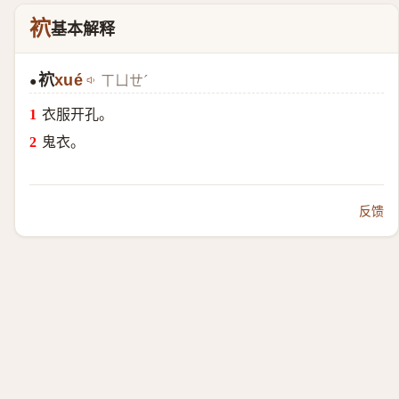
袕
基本解释
袕
xué
ㄒㄩㄝˊ
●
衣服开孔。
鬼衣。
反馈