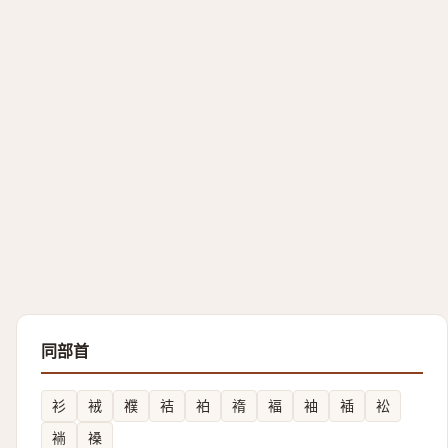
同部首
衫
䘬
襥
袺
袙
䙃
褔
袖
䙄
衳
䘷
褬