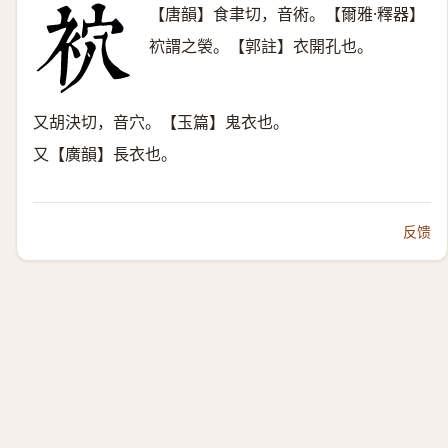
【唐韻】食聿切，音術。【爾雅·釋器】
袕謂之褮。【郭註】衣開孔也。
又胡決切，音穴。【玉篇】鬼衣也。
又【廣韻】長衣也。
反馈