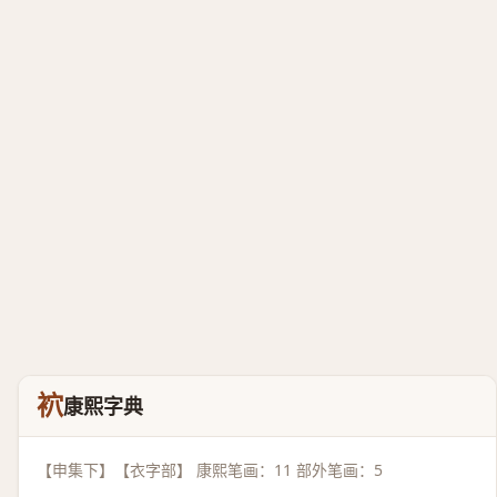
袕
康熙字典
【申集下】【衣字部】 康熙笔画：11 部外笔画：5