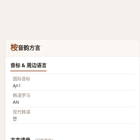
桉
音韵方言
音标 & 周边语言
国际音标
Ąn˥
韩语罗马
AN
现代韩语
안