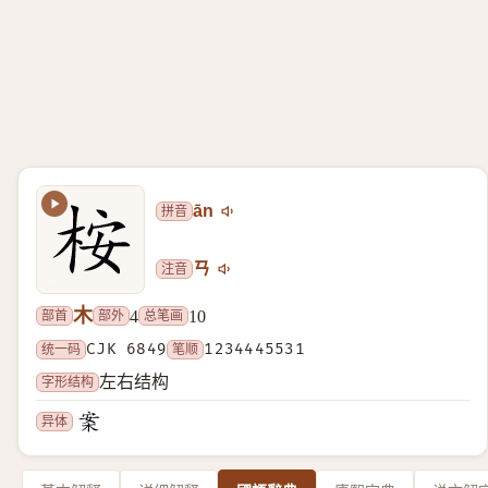
拼音
ān
注音
ㄢ
木
部首
部外
总笔画
4
10
统一码
CJK 6849
笔顺
1234445531
字形结构
左右结构
异体