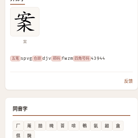
案
五笔
spvg
仓颉
djv
郑码
fwzm
四角号码
43944
反馈
同音字
厂
蓭
腤
㡋
萻
啽
鵪
氨
韽
盦
儑
馣