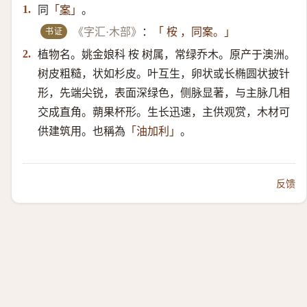
同
。
1.
「
案
」
书证
《字汇·木部》
：
「 桉 ，同案。」
植物名。姚金娘科 桉 树属，常绿乔木。原产于澳洲。
2.
树皮粗糙，状如杉皮。叶互生，卵状或长椭圆状披针
形，先端尖锐，表面深绿色，侧脉显著，与主脉几相
交成直角。蒴果杯形。生长迅速，主供观赏，木材可
供建筑用。也稱為
。
「油加利」
反馈