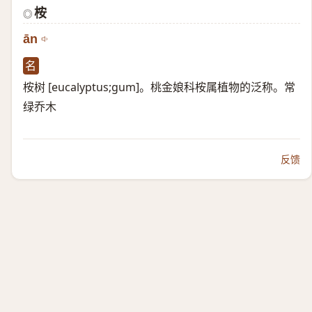
桉
◎
ān
名
桉树 [eucalyptus;gum]。桃金娘科桉属植物的泛称。常
绿乔木
反馈