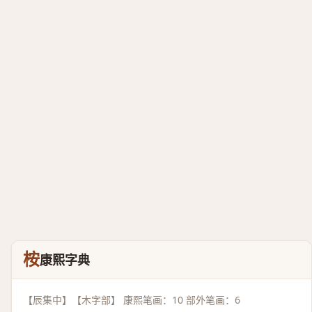
桉
康熙字典
【辰集中】【木字部】 康熙笔画：10 部外笔画：6