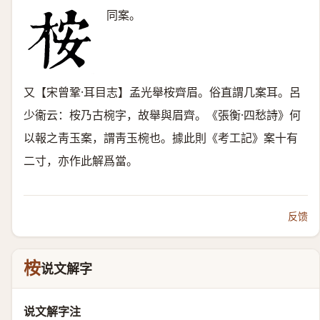
同案。
又【宋曾鞏·耳目志】孟光舉桉齊眉。俗直謂几案耳。呂
少衞云：桉乃古椀字，故舉與眉齊。《張衡·四愁詩》何
以報之靑玉案，謂靑玉椀也。據此則《考工記》案十有
二寸，亦作此解爲當。
反馈
桉
说文解字
说文解字注