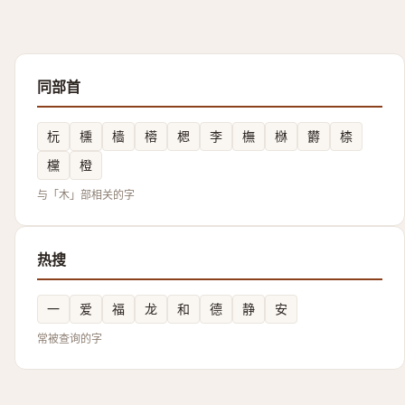
同部首
杬
櫄
樯
㯴
楒
李
橅
椕
欝
㮏
欓
橙
与「木」部相关的字
热搜
一
爱
福
龙
和
德
静
安
常被查询的字