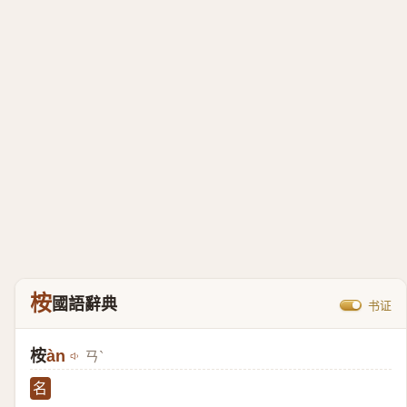
桉
國語辭典
书证
桉
àn
ㄢˋ
名