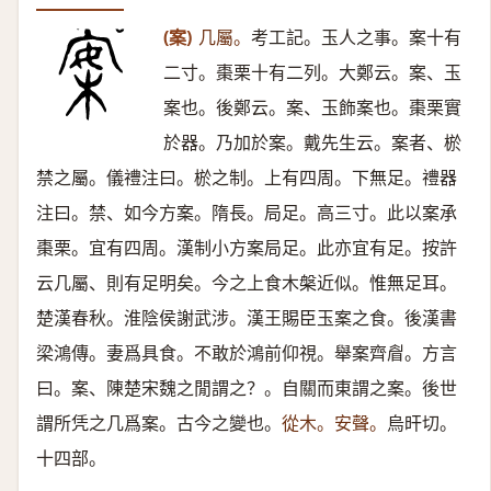
(案)
几屬。
考工記。玉人之事。案十有
二寸。棗栗十有二列。大鄭云。案、玉
案也。後鄭云。案、玉飾案也。棗栗實
於器。乃加於案。戴先生云。案者、棜
禁之屬。儀禮注曰。棜之制。上有四周。下無足。禮器
注曰。禁、如今方案。隋長。局足。高三寸。此以案承
棗栗。宜有四周。漢制小方案局足。此亦宜有足。按許
云几屬、則有足明矣。今之上食木槃近似。惟無足耳。
楚漢春秋。淮陰侯謝武涉。漢王賜臣玉案之食。後漢書
梁鴻傳。妻爲具食。不敢於鴻前仰視。舉案齊睂。方言
曰。案、陳楚宋魏之閒謂之？。自關而東謂之案。後世
謂所凭之几爲案。古今之變也。
從木。安聲。
烏旰切。
十四部。