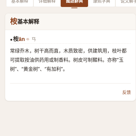
基本解释
详细解释
國語辭典
康熙字典
说文解
桉
基本解释
桉
ān
ㄢ
●
常绿乔木，树干高而直，木质致密，供建筑用，枝叶都
可提取按油供药用或制香料。树皮可制鞣料。亦称“玉
树”、“黄金树”、“有加利”。
反馈