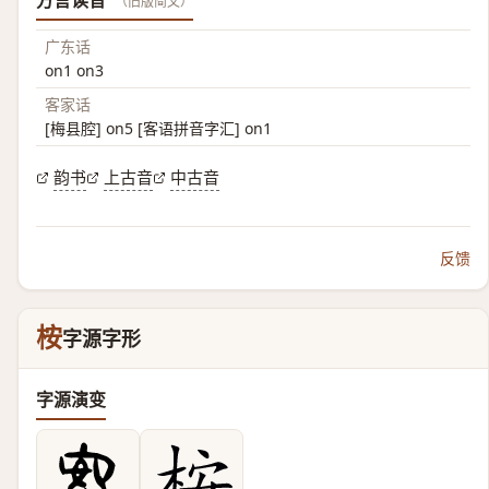
方言读音
（旧版简文）
广东话
on1 on3
客家话
[梅县腔] on5 [客语拼音字汇] on1
韵书
上古音
中古音
反馈
桉
字源字形
字源演变