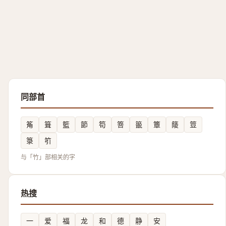
同部首
䇶
箿
籃
節
笱
箁
䉭
簟
䉄
䇺
箓
䇙
与「竹」部相关的字
热搜
一
爱
福
龙
和
德
静
安