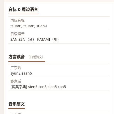
音标 & 周边语言
国际音标
tʂuan˥˧; tsuan˥˧; suan˨˩˦
日语读音
SAN ZEN（音） KATAMI（訓）
方言读音
（旧版简文）
广东话
syun2 zaan6
客家话
[客英字典] sien3 con3 cion5 con5
音系简文