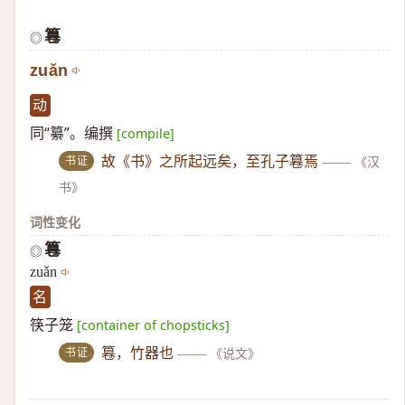
篹
◎
zuǎn
动
同“纂”。编撰
[compile]
书证
故《书》之所起远矣，至孔子篹焉
——
《汉
书》
词性变化
篹
◎
zuǎn
名
筷子笼
[container of chopsticks]
书证
篹，竹器也
——
《说文》