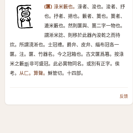
(匴)
淥米籔也。
淥者、浚也。浚者、抒
也。抒者、挹也。籔者、䉛也。䉛者、
漉米籔也。然則匴與、䉛二字一物也。
謂淅米訖、則移於此器內浚乾之而待
炊。所謂滰淅也。士冠禮。爵弁、皮弁、緇布冠各一
匴。注。匴、竹器名。今之冠箱也。古文匴爲篹。按淥
米之籔
非可盛冠。此必異物同名。或別有正字。俟
𣃔
考。
从匚。算聲。
穌管切。十四部。
反馈