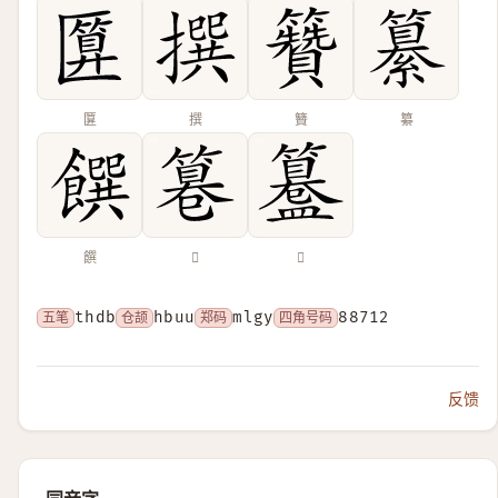
匴
撰
籫
纂
饌
𥲻
𥶊
五笔
thdb
仓颉
hbuu
郑码
mlgy
四角号码
88712
反馈