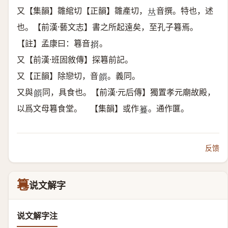
又【集韻】雛綰切【正韻】雛產切，
音撰。特也，述
𠀤
也。【前漢·藝文志】書之所起遠矣，至孔子篹焉。
【註】孟康曰：篹音
。
𢰅
又【前漢·班固敘傳】探篹前記。
又【正韻】除戀切，音
。義同。
𩜹
又與
同，具食也。【前漢·元后傳】獨置孝元廟故殿，
𩜹
以爲文母篹食堂。 【集韻】或作
。通作匴。
𥶊
反馈
篹
说文解字
说文解字注