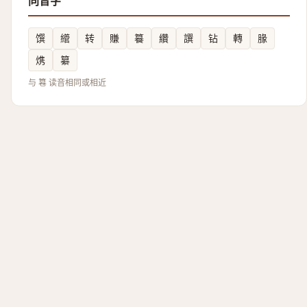
同音字
馔
䌣
转
賺
籑
纘
譔
钻
轉
腞
㷪
纂
与 篹 读音相同或相近