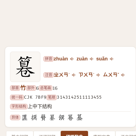
拼音
zhuàn
zuàn
suǎn
注音
ㄓㄨㄢˋ
ㄗㄨㄢˋ
ㄙㄨㄢˇ
竹
部首
部外
总笔画
6
16
统一码
CJK 7BF9
笔顺
3143142511113455
字形结构
上中下结构
异体