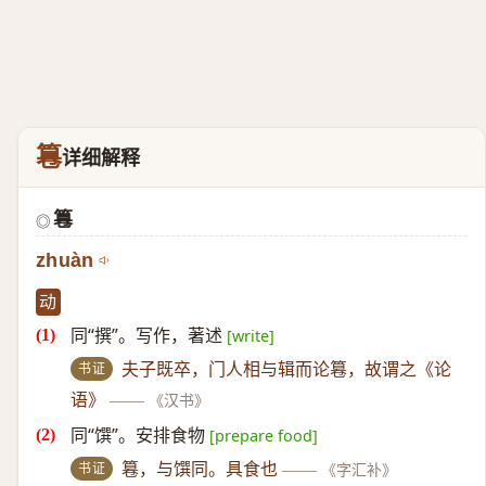
篹
详细解释
篹
◎
zhuàn
动
同“撰”。写作，著述
[write]
书证
夫子既卒，门人相与辑而论篹，故谓之《论
语》
——
《汉书》
同“馔”。安排食物
[prepare food]
书证
篹，与馔同。具食也
——
《字汇补》