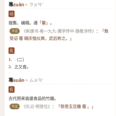
篹
zuǎn
ㄗㄨㄢˇ
动
搜集、编辑。通
。
「纂」
书证
《新唐书·卷一九九·儒学传中·路敬淳传》
：
「数
受诏 篹 辑庆恤仪典，武后称之。」
名
（二）​
1.
之又音。
2.
篹
suǎn
ㄙㄨㄢˇ
名
古代用来装盛食品的竹器。
书证
《礼记·明堂位》
：
「荐用玉豆雕 篹 。」