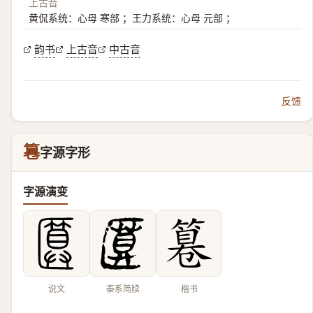
上古音
黄侃系统：心母 寒部 ；王力系统：心母 元部 ；
韵书
上古音
中古音
反馈
篹
字源字形
字源演变
说文
秦系简牍
楷书