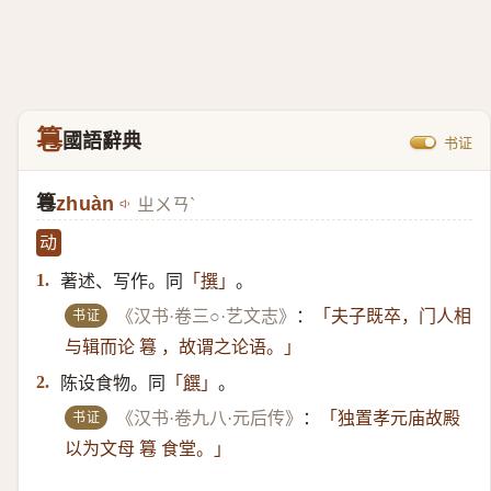
篹
國語辭典
书证
篹
zhuàn
ㄓㄨㄢˋ
动
著述、写作。同
。
1.
「
撰
」
书证
《汉书·卷三○·艺文志》
：
「夫子既卒，门人相
与辑而论 篹 ，故谓之论语。」
陈设食物。同
。
2.
「
饌
」
书证
《汉书·卷九八·元后传》
：
「独置孝元庙故殿
以为文母 篹 食堂。」