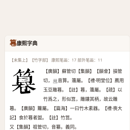
篹
康熙字典
【未集上】【竹字部】 康熙笔画：17 部外笔画：11
【廣韻】蘇管切【集韻】【韻會】損管
切，
音算。籩屬。【禮·明堂位】薦用
𠀤
玉豆雕篹。【註】篹，籩屬。【疏】以
竹爲之，形似筥，雕鏤其柄，故云雕
篹。【廣韻】籮屬。【篇海】一曰竹木素器。【禮·喪大
記】食於篹者盥。【註】竹筥。
又【集韻】祖管切，音纂。義同。