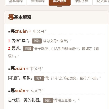
基本解释
详细解释
國語辭典
康熙字典
说文解
篹
基本解释
篹
zhuàn
ㄓㄨㄢˋ
●
古通“ 馔 ”。
“以为文母～食堂。”
例如
著述。
“夫子既卒，门人相与辑而论～，故谓之《论
例如
语》。”
篹
zuàn
ㄗㄨㄢˋ
●
同“
纂
”，编辑。
“故《书》之所起远矣，至孔子～焉。”
例如
篹
suǎn
ㄙㄨㄢˇ
●
古代笾一类的礼器。
“荐用玉豆雕～。”
例如