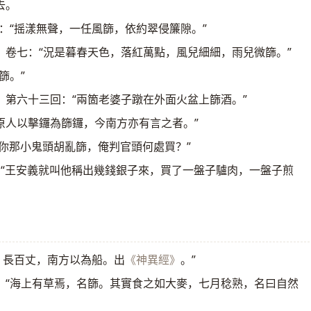
去。
：“摇漾無聲，一任風篩，依約翠侵簾隙。”
卷七：“況是暮春天色，落紅萬點，風兒細細，雨兒微篩。”
》
篩。”
第六十三回：“兩箇老婆子蹾在外面火盆上篩酒。”
》
原人以擊鑼為篩鑼，今南方亦有言之者。”
則你那小鬼頭胡亂篩，俺判官頭何處買？”
“王安義就叫他稱出幾錢銀子來，買了一盤子驢肉，一盤子煎
。長百丈，南方以為船。出
。”
《神異經》
：“海上有草焉，名篩。其實食之如大麥，七月稔熟，名曰自然