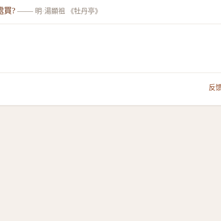
處買?
——
明·湯顯祖 《牡丹亭》
反