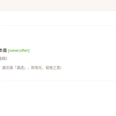
同本義
[sieve;sifter]
蜀歸》
。漏豆諧「漏透」，即用光、窮極之意)
》