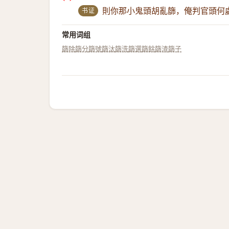
书证
則你那小鬼頭胡亂篩，俺判官頭何
常用词组
篩除
篩分
篩號
篩汰
篩洗
篩選
篩餘
篩渣
篩子