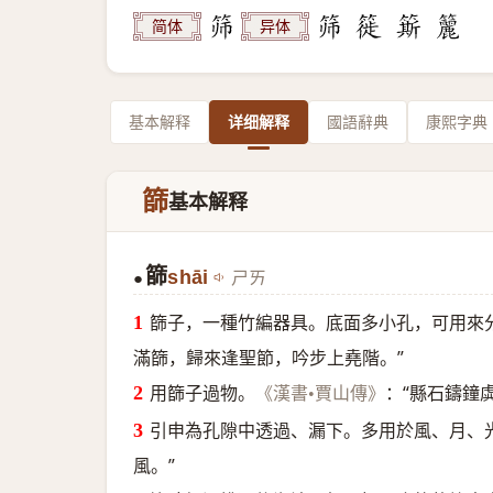
简体
异体
基本解释
详细解释
國語辭典
康熙字典
篩
基本解释
篩
shāi
ㄕㄞ
●
篩子，一種竹編器具。底面多小孔，可用來
滿篩，歸來逢聖節，吟步上堯階。”
用篩子過物。
：“縣石鑄鐘
《漢書•賈山傳》
引申為孔隙中透過、漏下。多用於風、月、
風。”