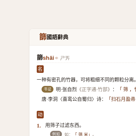
篩
國語辭典
篩
shāi
ㄕㄞ
名
一种有密孔的竹器，可将粗细不同的颗粒分离
书证
明·张自烈
《正字通·竹部》
：
「 筛 
唐·李洞〈喜鸾公自蜀归〉诗：
「扫石月盈帚
动
用筛子过滤东西。
1.
例如
如：
。
「 筛 米」