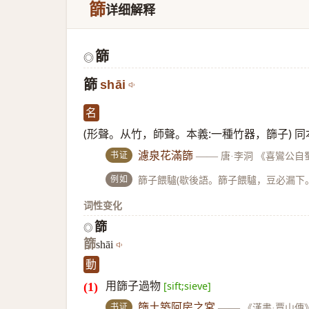
篩
详细解释
篩
◎
篩
shāi
名
(形聲。从竹，師聲。本義:一種竹器，篩子) 
书证
濾泉花滿篩
——
唐·李洞 《喜鸞公自
例如
篩子餵驢(歇後語。篩子餵驢，豆必漏下
词性变化
篩
◎
篩
shāi
動
用篩子過物
[sift;sieve]
书证
篩土築阿房之宮
——
《漢書·賈山傳