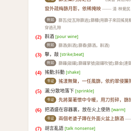
窗外疏梅篩月影，依稀掩映
——
清·林覺民
例如
篩瓦(從瓦隙篩過);篩糠(用篩子來回搖晃
穿過孔隙
斟酒
[pour wine]
例如
篩酒(斟酒);篩春(篩酒。斟酒)
擊，敲
[strike;beat]
例如
篩鑼(敲鑼);篩鑼掌號(敲鑼吹號);篩金(連
搖動;抖動
[shake]
书证
搖漾無聲，一任風篩，依約翠侵簾
灑;分散地落下
[sprinkle]
书证
先將葉著懷中令暖，用刀剪碎，篩
把酒盛在容器裏，放在火上使熱
[warm]
书证
兩個老婆子蹲在外面火盆上篩酒
—
胡言亂語
[talk nonsense]