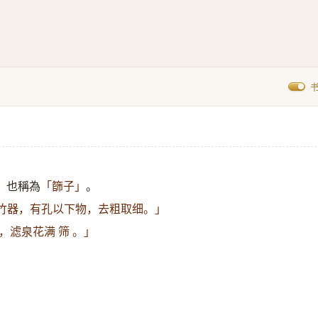
。也稱為
。
「篩子」
，竹器，有孔以下物，去粗取细。」
，滤泉花满 筛 。」