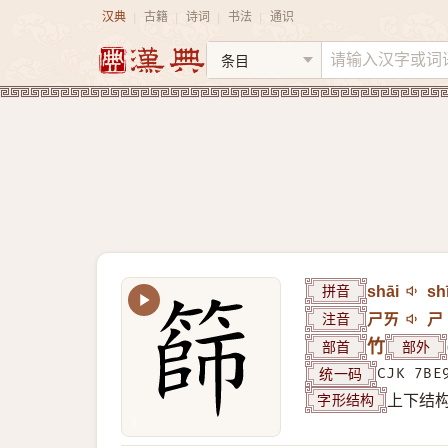
汉典
古籍
诗词
书法
通识
|
|
|
|
拼音
shāi
sh
注音
ㄕㄞ
ㄕ
部首
竹
部外
统一码
CJK 7BE
字形结构
上下结