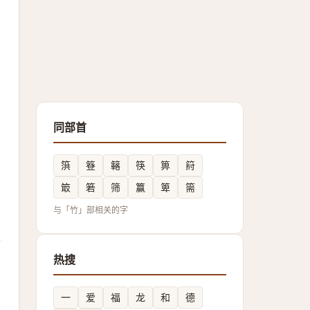
同部首
篊
簦
簵
筷
箅
䈙
箃
箬
筛
籯
箄
篅
与「竹」部相关的字
热搜
一
爱
福
龙
和
德