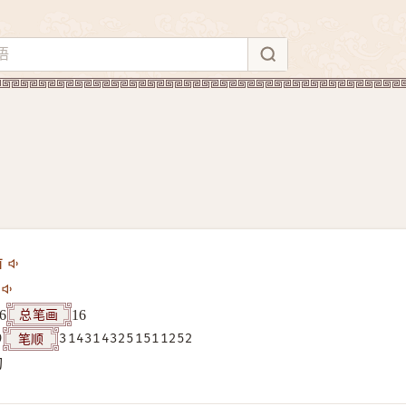
ī
总笔画
6
16
笔顺
9
3143143251511252
构