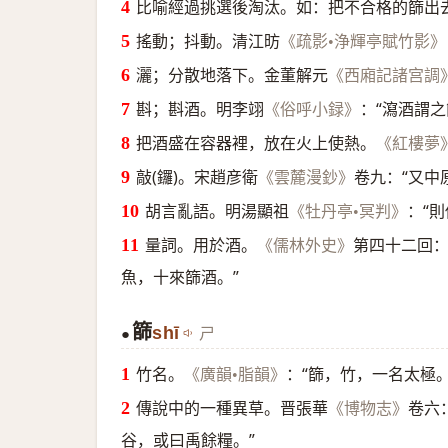
比喻經過挑選後淘汰。如：把不合格的篩出
搖動；抖動。清江昉
《疏影•浄輝亭賦竹影》
灑；分散地落下。金董解元
《西廂記諸宫調
斟；斟酒。明李翊
：“瀉酒謂之
《俗呼小録》
把酒盛在容器裡，放在火上使熱。
《紅樓夢
敲(鑼)。宋趙彦衛
卷九：“又中
《雲麓漫鈔》
胡言亂語。明湯顯祖
：“
《牡丹亭•冥判》
量詞。用於酒。
第四十二回：
《儒林外史》
魚，十來篩酒。”
篩
shī
ㄕ
●
竹名。
：“篩，竹，一名太極
《廣韻•脂韻》
傳說中的一種異草。晋張華
卷六
《博物志》
谷，或曰禹餘糧。”