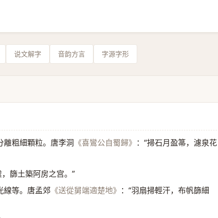
说文解字
音韵方言
字源字形
分離粗細顆粒。唐李洞
：“掃石月盈箒，濾泉花
《喜鸞公自蜀歸》
虡，篩土築阿房之宫。”
光線等。唐孟郊
：“羽扇掃輕汗，布帆篩細
《送從舅端適楚地》