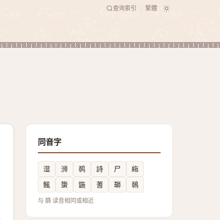
查询索引
繁體
|
同音字
湿
浉
䴓
詩
尸
絁
鲺
䗐
鍦
蓍
瑡
鳾
与 篩 读音相同或相近