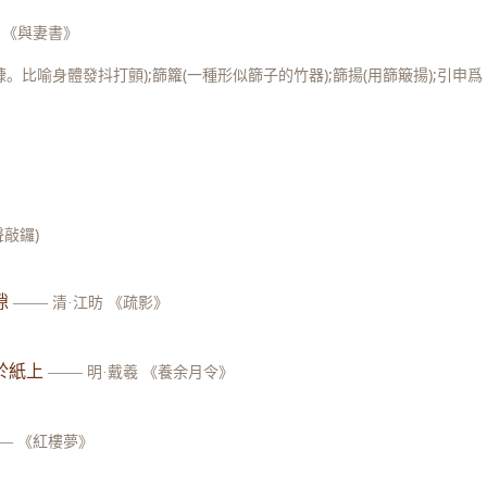
 《與妻書》
糠。比喻身體發抖打顫);篩籮(一種形似篩子的竹器);篩揚(用篩簸揚);引申爲
聲敲鑼)
隙
——
清·江昉 《疏影》
於紙上
——
明·戴羲 《養余月令》
—
《紅樓夢》