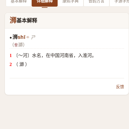
基本解释
详细解释
康熙字典
音韵方言
字源字
浉
基本解释
浉
shī
ㄕ
●
（
溮）
〔～河〕水名，在中国河南省，入淮河。
（ 溮 ）
反馈