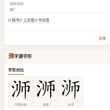
国际音标
ʂʅ˥
韵书
上古音
中古音
反馈
浉
字源字形
字形对比
中国大陆
香港
台湾