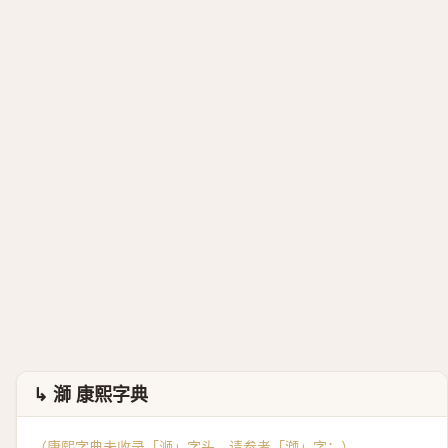
↳ 溮 康熙字典
（康熙字典未收录「浉」字头，请参考「
溮
」字：）