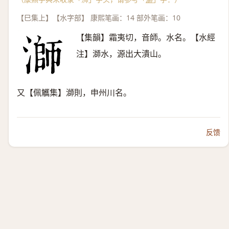
【巳集上】【水字部】 康熙笔画：14 部外笔画：10
【集韻】霜夷切，音師。水名。【水經
注】溮水，源出大潰山。
又【佩觿集】溮則，申州川名。
反馈