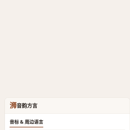
浉
音韵方言
音标 & 周边语言