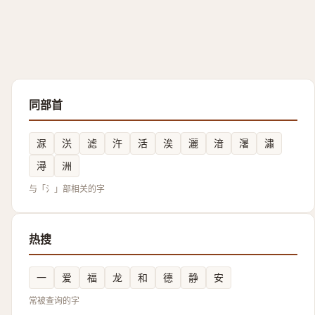
同部首
㳮
浂
滤
汻
活
涘
灑
湆
濐
潚
潯
洲
与「氵」部相关的字
热搜
一
爱
福
龙
和
德
静
安
常被查询的字