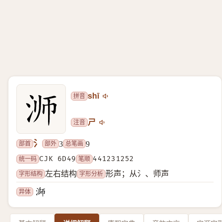
拼音
shī
注音
ㄕ
氵
部首
部外
总笔画
3
9
统一码
CJK 6D49
笔顺
441231252
字形结构
字形分析
左右结构
形声；从氵、师声
异体