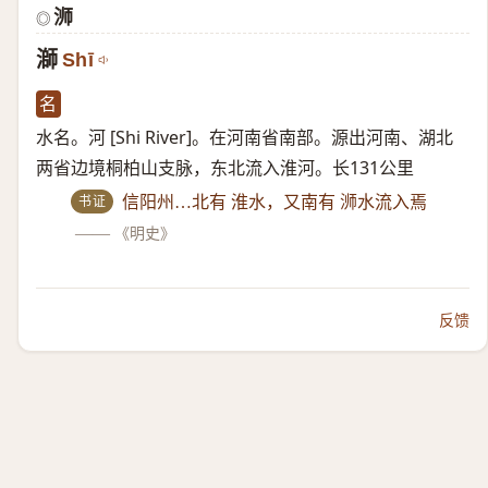
浉
◎
溮
Shī
名
水名。河 [Shi River]。在河南省南部。源出河南、湖北
两省边境桐柏山支脉，东北流入淮河。长131公里
书证
信阳州…北有 淮水，又南有 浉水流入焉
——
《明史》
反馈