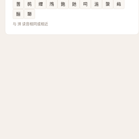
蓍
䴓
䌳
鳲
鉇
釶
呞
湤
䗐
絁
酾
瑡
与 浉 读音相同或相近