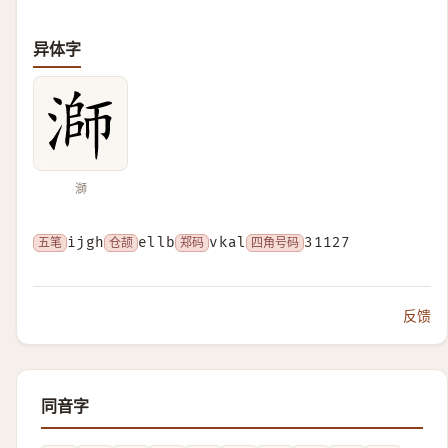
异体字
溮
五笔
ijgh
仓颉
ellb
郑码
vkal
四角号码
31127
反馈
同音字