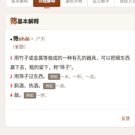
基本解释
详细解释
康熙字典
说文解字
音韵方
筛
基本解释
筛
shāi
ㄕㄞ
●
（
篩）
用竹子或金属等做成的一种有孔的器具，可以把细东西
漏下去，粗的留下，称“筛子”。
用筛子过东西。
～米。～析。～选。
例如
斟酒，热酒。
～酒。
例如
敲。
～锣。
例如
反馈