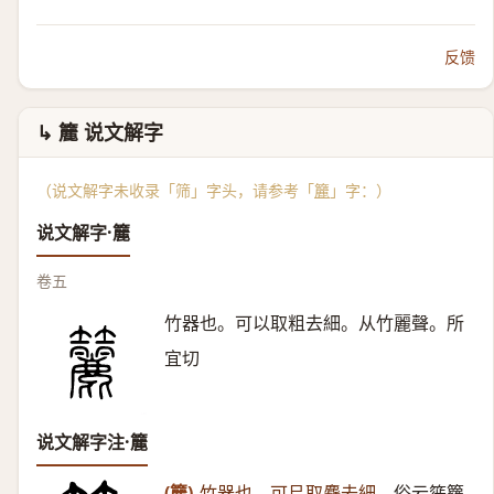
反馈
↳ 籭 说文解字
（说文解字未收录「筛」字头，请参考「
籭
」字：）
说文解字·籭
卷五
竹器也。可以取粗去細。从竹麗聲。所
宜切
说文解字注·籭
(籭)
竹器也。可㠯取麤去細。
俗云簁籮