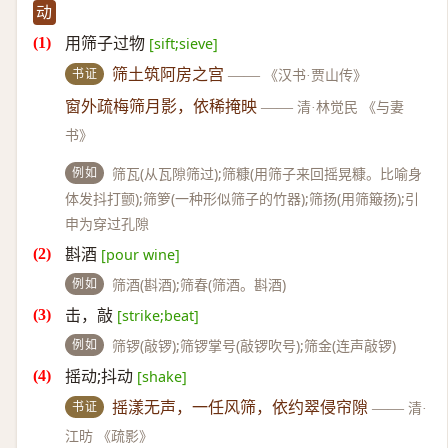
动
用筛子过物
[sift;sieve]
书证
筛土筑阿房之宫
——
《汉书·贾山传》
窗外疏梅筛月影，依稀掩映
——
清·林觉民 《与妻
书》
例如
筛瓦(从瓦隙筛过);筛糠(用筛子来回摇晃糠。比喻身
体发抖打颤);筛箩(一种形似筛子的竹器);筛扬(用筛簸扬);引
申为穿过孔隙
斟酒
[pour wine]
例如
筛酒(斟酒);筛春(筛酒。斟酒)
击，敲
[strike;beat]
例如
筛锣(敲锣);筛锣掌号(敲锣吹号);筛金(连声敲锣)
摇动;抖动
[shake]
书证
摇漾无声，一任风筛，依约翠侵帘隙
——
清·
江昉 《疏影》