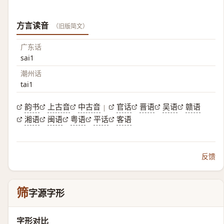
方言读音
（旧版简文）
广东话
sai1
潮州话
tai1
韵书
上古音
中古音
官话
晋语
吴语
赣语
|
湘语
闽语
粤语
平话
客语
反馈
筛
字源字形
字形对比