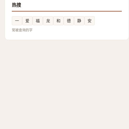
热搜
一
爱
福
龙
和
德
静
安
常被查询的字