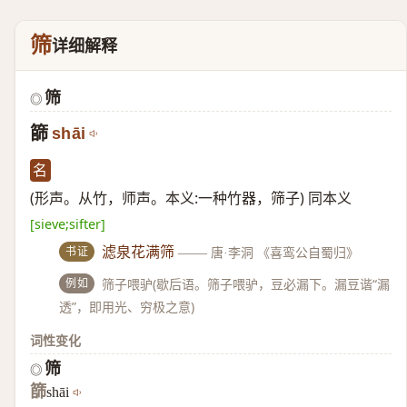
筛
详细解释
筛
◎
篩
shāi
名
(形声。从竹，师声。本义:一种竹器，筛子) 同本义
[sieve;sifter]
书证
滤泉花满筛
——
唐·李洞 《喜鸾公自蜀归》
例如
筛子喂驴(歇后语。筛子喂驴，豆必漏下。漏豆谐“漏
透”，即用光、穷极之意)
词性变化
筛
◎
篩
shāi