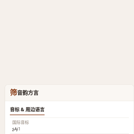
筛
音韵方言
音标 & 周边语言
国际音标
ʂĄi˥