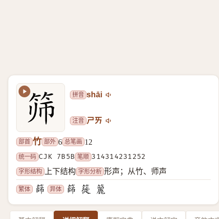
拼音
shāi
注音
ㄕㄞ
竹
部首
部外
总笔画
6
12
统一码
CJK 7B5B
笔顺
314314231252
字形结构
字形分析
上下结构
形声；从竹、师声
繁体
异体