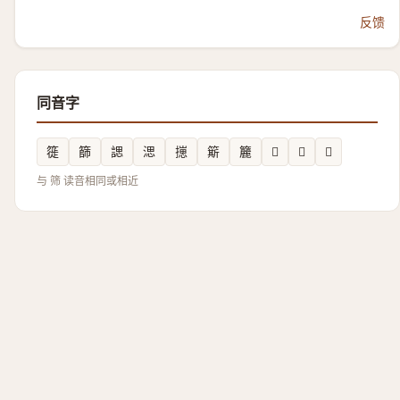
反馈
同音字
簁
篩
諰
㴓
㩄
簛
籭
𥰐
𧜁
𦴫
与 筛 读音相同或相近