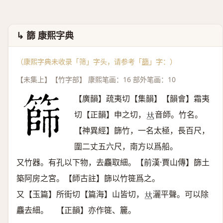
↳ 篩 康熙字典
（康熙字典未收录「筛」字头，请参考「
篩
」字：）
【未集上】【竹字部】 康熙笔画：16 部外笔画：10
【廣韻】疏夷切【集韻】【韻會】霜夷
切【正韻】申之切，
音師。竹名。
𠀤
【神異經】篩竹，一名太極，長百尺，
圍二丈五六尺，南方以爲船。
又竹器。有孔以下物，去麤取細。【前漢·賈山傳】篩土
築阿房之宮。【師古註】篩以竹簁爲之。
又【玉篇】所街切【篇海】山皆切，
灑平聲。可以除
𠀤
麤去細。 【正韻】亦作簁、籭。