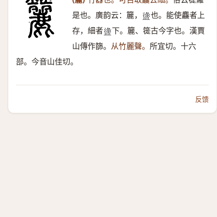
是也。廣韵云：籭，
也。能使麤者上
𥂖
存，細者
下。籭、簁古今字也。漢賈
𥂖
山傳作篩。
从竹麗聲。
所宜切。十六
部。今音山佳切。
反馈