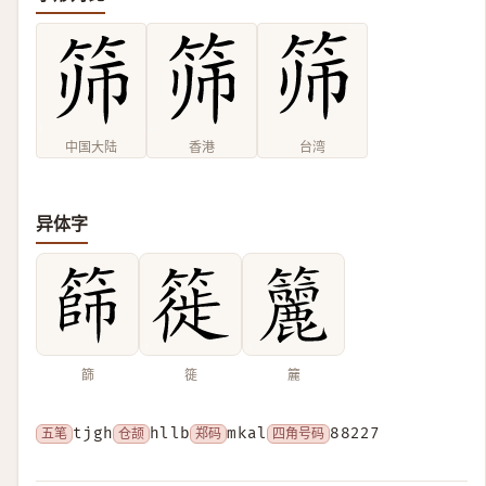
中国大陆
香港
台湾
异体字
篩
簁
籭
五笔
tjgh
仓颉
hllb
郑码
mkal
四角号码
88227