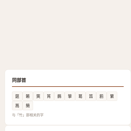
同部首
筳
箬
筴
筲
籂
篫
䈓
䈱
䉇
䉂
䈑
簢
与「竹」部相关的字