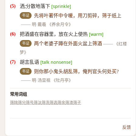
洒;分散地落下
[sprinkle]
书证
先将叶著怀中令暖，用刀剪碎，筛于纸上
——
明·戴羲 《养余月令》
把酒盛在容器里，放在火上使热
[warm]
书证
两个老婆子蹲在外面火盆上筛酒
——
《红楼
梦》
胡言乱语
[talk nonsense]
书证
则你那小鬼头胡乱筛，俺判官头何处买?
——
明·汤显祖 《牡丹亭》
常用词组
筛除
筛分
筛号
筛汰
筛洗
筛选
筛余
筛渣
筛子
反馈