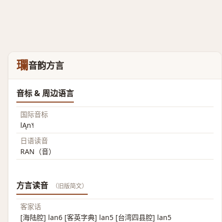
瓓
音韵方言
音标 & 周边语言
国际音标
lĄn˥˧
日语读音
RAN（音）
方言读音
（旧版简文）
客家话
[海陆腔] lan6 [客英字典] lan5 [台湾四县腔] lan5