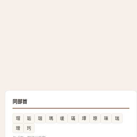
同部首
瑁
㻈
珚
瑪
瑗
璊
㻼
㻮
琜
瑞
璔
㺮