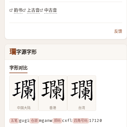
韵书
上古音
中古音
反馈
瓓
字源字形
字形对比
中国大陆
香港
台湾
五笔
gugi
仓颉
mganw
郑码
cxfl
四角号码
17120