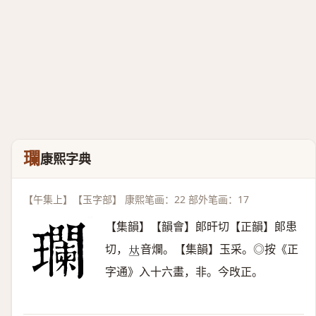
瓓
康熙字典
【午集上】【玉字部】 康熙笔画：22 部外笔画：17
【集韻】【韻會】郞旰切【正韻】郞患
切，
音爛。【集韻】玉采。◎按《正
𠀤
字通》入十六畫，非。今攺正。