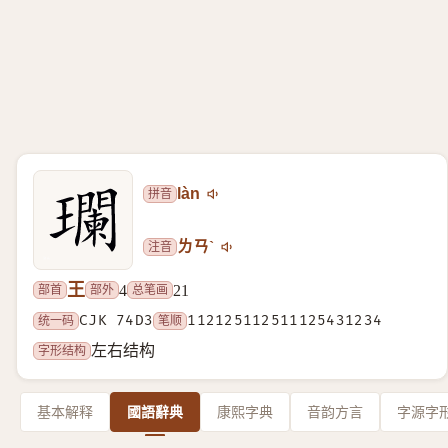
拼音
làn
注音
ㄌㄢˋ
王
部首
部外
总笔画
4
21
统一码
CJK 74D3
笔顺
112125112511125431234
字形结构
左右结构
基本解释
國語辭典
康熙字典
音韵方言
字源字