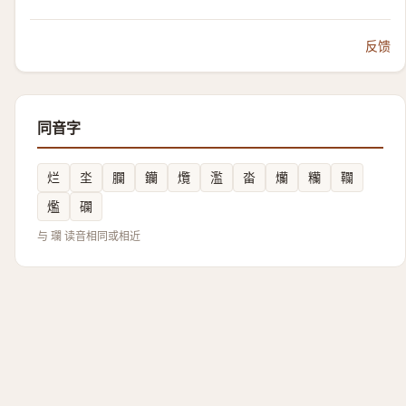
反馈
同音字
烂
坔
䑌
钄
爦
濫
畓
爤
糷
䪍
爁
䃹
与 瓓 读音相同或相近