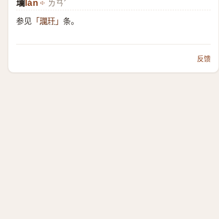
瓓
lán
ㄌㄢˊ
参见
条。
「
瓓玕
」
反馈