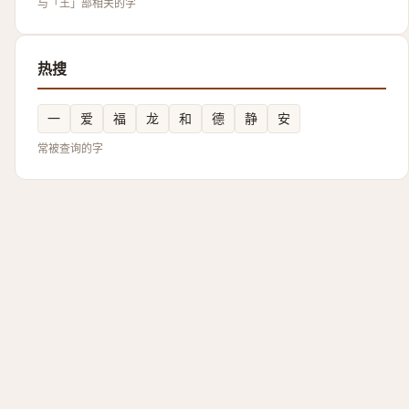
与「王」部相关的字
热搜
一
爱
福
龙
和
德
静
安
常被查询的字