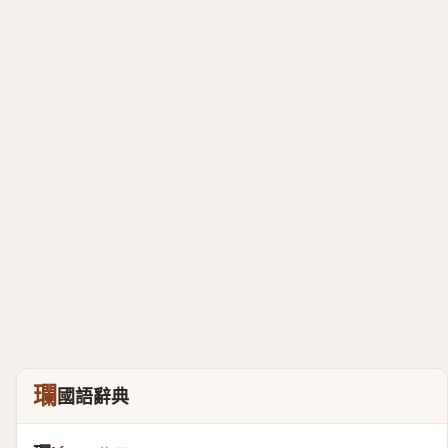
瓓
國語辭典