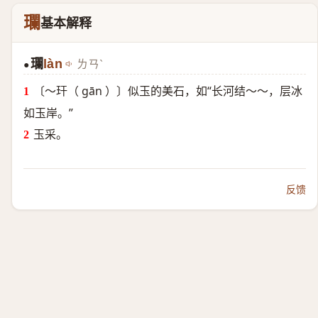
瓓
基本解释
瓓
làn
ㄌㄢˋ
●
〔～玕（ gān ）〕似玉的美石，如“长河结～～，层冰
如玉岸。”
玉采。
反馈