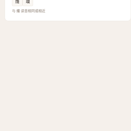
爦
瓓
与 爤 读音相同或相近