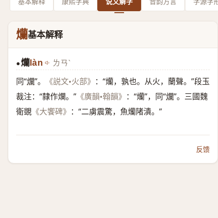
基本解释
康熙字典
说文解字
音韵方言
字源字
爤
基本解释
爤
làn
ㄌㄢˋ
●
同“
爛
”。
：“爤，孰也。从火，蘭聲。”段玉
《説文•火部》
裁注：“隸作爛。”
：“爤”，同“
爛
”。三國魏
《廣韻•翰韻》
衛覬
：“二虜震驚，魚爤陼潰。”
《大饗碑》
反馈