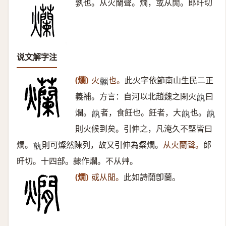
孰也。从火蘭聲。燗，或从閒。郎旰切
说文解字注
(爤)
火
也。
此火字依節南山生民二正
𦏧
義補。方言：自河以北趙魏之閑火
曰
𠅩
爛。
者，食飪也。飪者，大
也。
𠅩
𠅩
𠅩
則火候到矣。引伸之，凡淹久不堅皆曰
爛。
則可燦然陳列，故又引伸為粲爛。
从火蘭聲。
郞
𠅩
旰切。十四部。隷作爛。不从艸。
(燗)
或从閒。
此如詩蕑卽蘭。