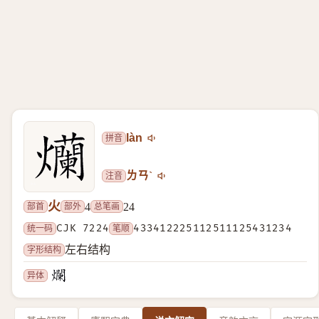
拼音
làn
注音
ㄌㄢˋ
火
部首
部外
总笔画
4
24
统一码
CJK 7224
笔顺
433412225112511125431234
字形结构
左右结构
异体