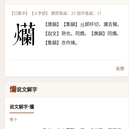
【巳集中】【火字部】 康熙笔画：25 部外笔画：21
【唐韻】【集韻】
郞旰切，瀾去聲。
𠀤
【說文】熟也。同燗。【廣韻】同爛。
【集韻】亦作煉。
反馈
爤
说文解字
说文解字·爤
卷十