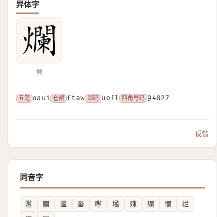
异体字
爛
五笔
oaui
仓颉
ftaw
郑码
uofl
四角号码
94827
反馈
同音字
濫
䑌
滥
畓
嚂
壏
㱫
䃹
㦨
烂