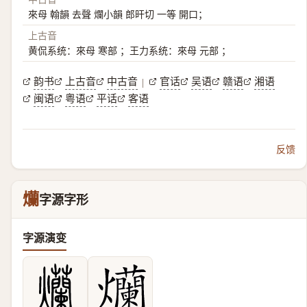
來母 翰韻 去聲 爛小韻 郎旰切 一等 開口；
上古音
黄侃系统：來母 寒部 ；王力系统：來母 元部 ；
韵书
上古音
中古音
官话
吴语
赣语
湘语
|
闽语
粤语
平话
客语
反馈
爤
字源字形
字源演变