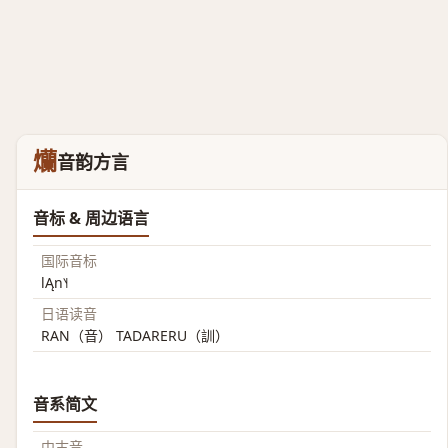
爤
音韵方言
音标 & 周边语言
国际音标
lĄn˥˧
日语读音
RAN（音） TADARERU（訓）
音系简文
中古音