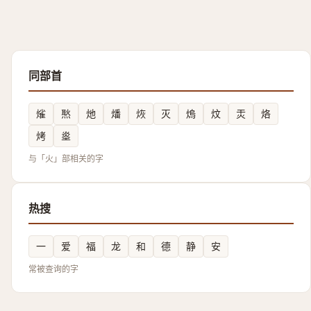
同部首
熦
㷦
灺
燔
烣
灭
熓
炆
㶣
烙
烤
烾
与「火」部相关的字
热搜
一
爱
福
龙
和
德
静
安
常被查询的字