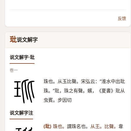
反馈
玭
说文解字
说文解字·玭
卷一
珠也。从玉比聲。宋弘云：“淮水中出玭
珠。”玭，珠之有聲。蠙，《夏書》玭从
虫賓。步因切
说文解字注
(玭)
珠也。
謂珠名也。
从王。比聲。
韋