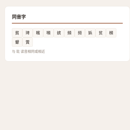
同音字
貧
琕
矉
嚬
嫔
頻
频
娦
贫
㰋
顰
薲
与 玭 读音相同或相近