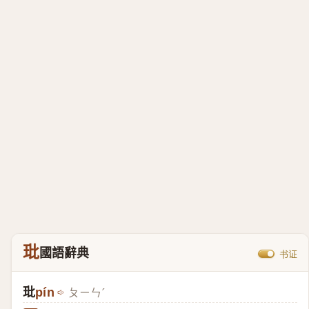
玭
國語辭典
书证
玭
pín
ㄆㄧㄣˊ