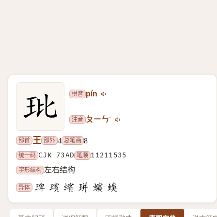
拼音
pín
注音
ㄆㄧㄣˊ
王
部首
部外
总笔画
4
8
统一码
CJK 73AD
笔顺
11211535
字形结构
左右结构
异体