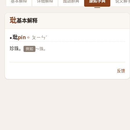
基本解释
详细解释
國語辭典
康熙字典
说文解
玭
基本解释
玭
pín
ㄆㄧㄣˊ
●
珍珠。
～珠。
例如
反馈