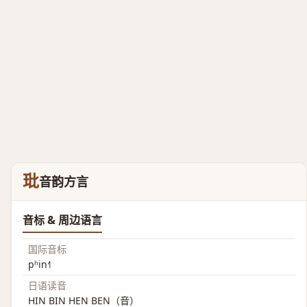
玭
音韵方言
音标 & 周边语言
国际音标
pʰin˧˥
日语读音
HIN BIN HEN BEN（音）