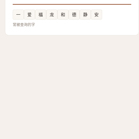
一
爱
福
龙
和
德
静
安
常被查询的字