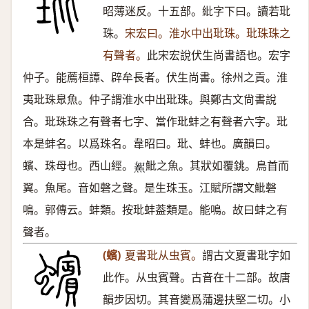
昭薄迷反。十五部。紕字下曰。讀若玭
珠。
宋宏曰。淮水中出玭珠。玭珠珠之
有聲者。
此宋宏說伏生尚書語也。宏字
仲子。能薦桓譚、辟牟長者。伏生尚書。徐州之貢。淮
夷玭珠臮魚。仲子謂淮水中出玭珠。與鄭古文尙書說
合。玭珠珠之有聲者七字、當作玭蚌之有聲者六字。玭
本是蚌名。以爲珠名。韋昭曰。玭、蚌也。廣韻曰。
蠙、珠母也。西山經。
魮之魚。其狀如覆銚。鳥首而
𩶯
翼。魚尾。音如磬之聲。是生珠玉。江賦所謂文魮磬
鳴。郭傳云。蚌類。按玭蚌葢類是。能鳴。故曰蚌之有
聲者。
(蠙)
夏書玭从虫賓。
謂古文夏書玭字如
此作。从虫賓聲。古音在十二部。故唐
韻步因切。其音變爲蒲邊扶堅二切。小