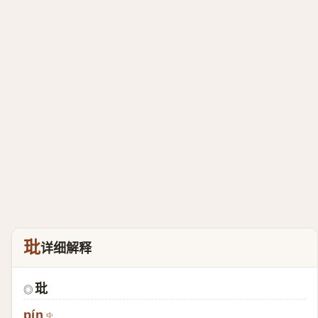
玭
详细解释
玭
◎
pín