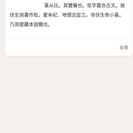
篆从比。其雙聲也。玭字葢亦古文。故
伏生尙書作玭。夏本紀、地理志從之。非伏生依小篆。
乃其壁藏本固爾也。
反馈