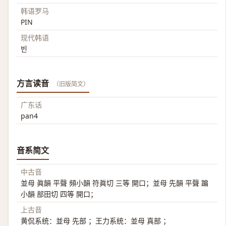
韩语罗马
PIN
现代韩语
빈
方言读音
（旧版简文）
广东话
pan4
音系简文
中古音
並母 眞韻 平聲 頻小韻 符眞切 三等 開口；並母 先韻 平聲 蹁
小韻 部田切 四等 開口；
上古音
黄侃系统：並母 先部 ；王力系统：並母 真部 ；