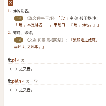
名
蚌的别名。
1.
书证
《说文解字·玉部》
「 玭 」
字·清·段玉裁·注：
「 玭 ，本是蚌名……。韦昭曰：『 玭 ，蚌也。』」
蚌珠、珍珠。
2.
书证
《文选·何晏·景福殿赋》
：
「流羽毛之威蕤，
垂环 玭 之琳琅。」
玭
​pí
ㄆㄧˊ
（一）​之又音。
玭
​pián
ㄆㄧㄢˊ
（一）​之又音。