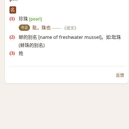
名
珍珠
[pearl]
书证
玭，珠也
——
《说文》
蚌的别名 [name of freshwater mussel]。如:玭珠
(蚌珠的别名)
姓
反馈