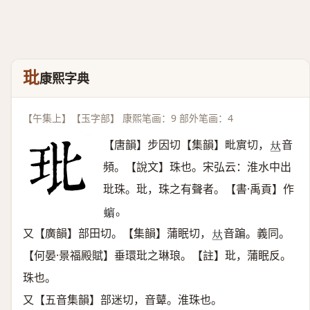
玭
康熙字典
【午集上】【玉字部】 康熙笔画：9 部外笔画：4
【唐韻】步因切【集韻】毗賔切，
音
𠀤
頻。【說文】珠也。宋弘云：淮水中出
玭珠。玭，珠之有聲者。【書·禹貢】作
。
𧓍
又【廣韻】部田切。【集韻】蒲眠切，
音蹁。義同。
𠀤
【何晏·景福殿賦】垂環玭之琳琅。【註】玭，蒲眠反。
珠也。
又【五音集韻】部迷切，音鼙。淮珠也。