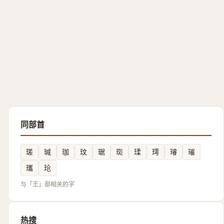
同部首
瑳
瑊
珈
玟
琚
珳
瑈
㻬
璿
璀
瓗
玱
与「王」部相关的字
热搜