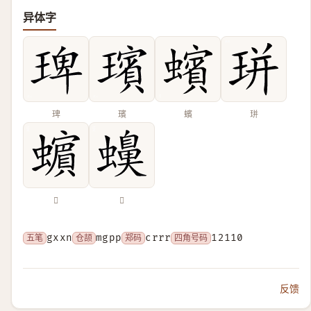
异体字
琕
璸
蠙
㻂
𧓍
𧓝
五笔
gxxn
仓颉
mgpp
郑码
crrr
四角号码
12110
反馈