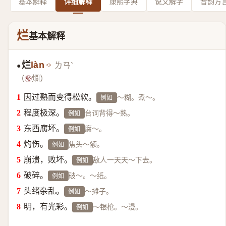
基本解释
详细解释
康熙字典
说文解字
音韵方
烂
基本解释
烂
làn
ㄌㄢˋ
●
（
爛）
因过熟而变得松软。
～糊。煮～。
例如
程度极深。
台词背得～熟。
例如
东西腐坏。
腐～。
例如
灼伤。
焦头～额。
例如
崩溃，败坏。
敌人一天天～下去。
例如
破碎。
破～。～纸。
例如
头绪杂乱。
～摊子。
例如
明，有光彩。
～银枪。～漫。
例如