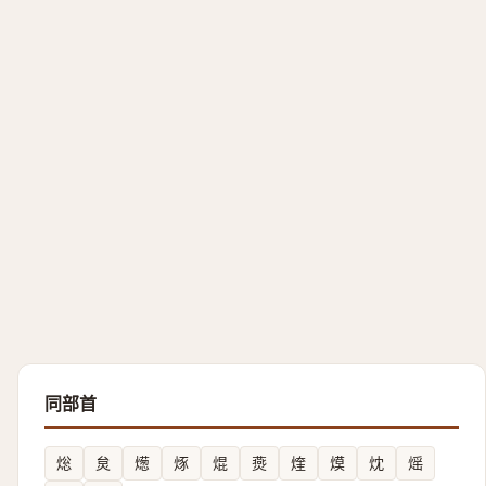
同部首
焧
炱
燪
烼
焜
㷼
煃
㷬
㶩
熎