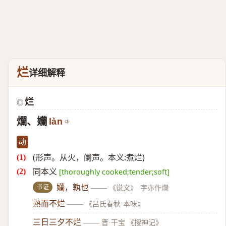
烂
详细解释
烂
◎
爛、孏
làn
动
(形声。从火，阑声。本义:煮烂)
同本义
[thoroughly cooked;tender;soft]
书证
孏，孰也
——
《说文》
字亦作爛
熟而不烂
——
《吕氏春秋·本味》
三日三夕不烂
——
晋·干宝 《搜神记》