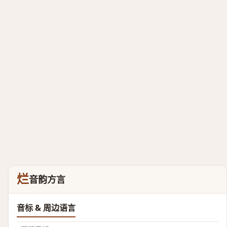
烂
音韵方言
音标 & 周边语言