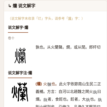
↳ 爤 说文解字
（说文解字未收录「烂」字头，请参考「
爤
」字：）
说文解字·爤
卷十
孰也。从火蘭聲。燗，或从閒。郎旰切
说文解字注·爤
(爤)
火
也。
此火字依節南山生民二正
𦏧
義補。方言：自河以北趙魏之閑火
曰
𠅩
爛。
者，食飪也。飪者，大
也。
𠅩
𠅩
𠅩
則火候到矣。引伸之，凡淹久不堅皆曰