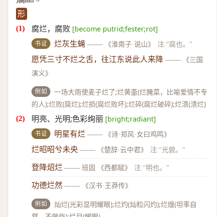
形
腐烂，腐败
[become putrid;fester;rot]
书证
烂灰生蝇
——
《淮南子·说山》
注:“腐也。”
愿凭三寸不烂之舌，往江东说此人来降
——
《三国
演义》
例如
一场大雨使麦子烂了;烂黄齑(烂腌菜，比喻爱情不专
的人);烂败(腐烂);烂损(腐烂败坏);烂碎(腐烂破碎);烂溃(溃烂)
明亮、光明;色彩绚丽
[bright;radiant]
书证
明星有烂
——
《诗·郑风·女曰鸡鸣》
烂昭昭兮未央
——
《楚辞·云中君》
注:“光貌。”
登降炤烂
——
班固 《西都赋》
注:“明也。”
功德烂然
——
《汉书·王莽传》
例如
灿烂(光彩显明耀眼);烂灼(灿粒闪灼);烂熳(坦率自
然，不做作);烂目(耀眼)