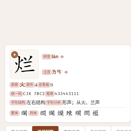
拼音
làn
注音
ㄌㄢˋ
火
部首
部外
总笔画
4
9
统一码
CJK 70C2
笔顺
433443111
字形结构
字形分析
左右结构
形声；从火、兰声
繁体
异体