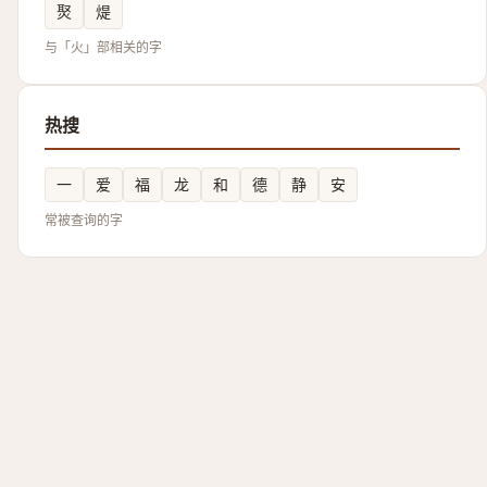
㷅
煶
与「火」部相关的字
热搜
一
爱
福
龙
和
德
静
安
常被查询的字