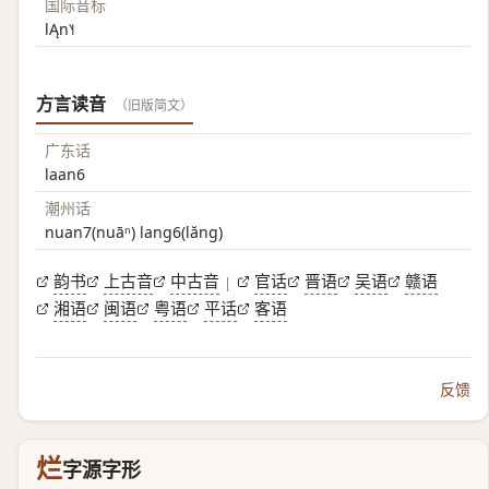
国际音标
lĄn˥˧
方言读音
（旧版简文）
广东话
laan6
潮州话
nuan7(nuāⁿ) lang6(lăng)
韵书
上古音
中古音
官话
晋语
吴语
赣语
|
湘语
闽语
粤语
平话
客语
反馈
烂
字源字形