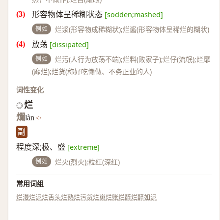
形容物体呈稀糊状态
[sodden;mashed]
例如
烂浆(形容物成稀糊状);烂酱(形容物体呈稀烂的糊状)
放荡
[dissipated]
例如
烂污(人行为放荡不端);烂料(败家子);烂仔(流氓);烂靡
(靡烂);烂货(称好吃懒做、不务正业的人)
词性变化
烂
◎
爛
làn
副
程度深;极、盛
[extreme]
例如
烂火(烈火);粒红(深红)
常用词组
烂漫
烂泥
烂舌头
烂熟
烂污货
烂崽
烂账
烂醉
烂醉如泥