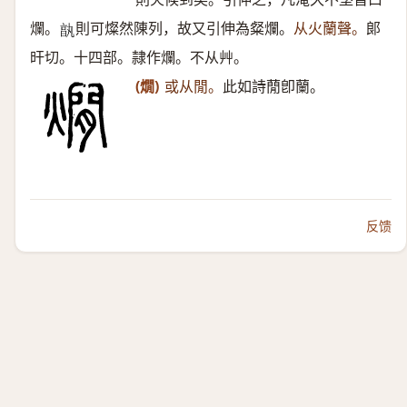
爛。
則可燦然陳列，故又引伸為粲爛。
从火蘭聲。
郞
𠅩
旰切。十四部。隷作爛。不从艸。
(燗)
或从閒。
此如詩蕑卽蘭。
反馈