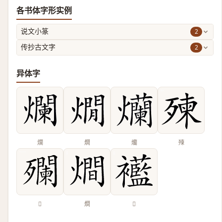
各书体字形实例
2
说文小篆
2
传抄古文字
异体字
爛
燗
爤
㱫
𣩼
𤏐
𧟋