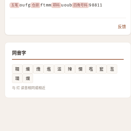
五笔
oufg
仓颉
ftmm
郑码
uoub
四角号码
98811
反馈
同音字
䪍
爤
爦
爁
滥
㱫
㦨
嚂
䆾
濫
瓓
爛
与 烂 读音相同或相近