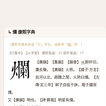
↳ 爛 康熙字典
（康熙字典未收录「烂」字头，请参考「
爛
」字：）
【巳集中】【火字部】 康熙笔画：21 部外笔画：17
【廣韻】【集韻】【韻會】
郞旰切，
𠀤
瀾去聲。【廣韻】火熟。【揚子·方言】
自河以北，趙魏之閒，火熟曰爛。【左
傳·定三年】邾子自投于牀，廢于鑪炭
爛。
又【廣韻】明也。【詩·鄭風】明星有爛。