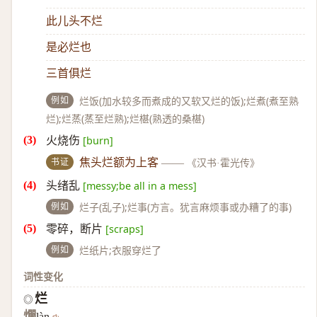
此儿头不烂
是必烂也
三首俱烂
例如
烂饭(加水较多而煮成的又软又烂的饭);烂煮(煮至熟
烂);烂蒸(蒸至烂熟);烂椹(熟透的桑椹)
火烧伤
[burn]
书证
焦头烂额为上客
——
《汉书·霍光传》
头绪乱
[messy;be all in a mess]
例如
烂子(乱子);烂事(方言。犹言麻烦事或办糟了的事)
零碎，断片
[scraps]
例如
烂纸片;衣服穿烂了
词性变化
烂
◎
爛
làn