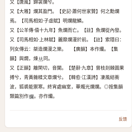
又【唐風】錦衾爛兮。
又【大雅】爛其盈門。【史記·蕭何世家贊】何之勳爛
焉。【司馬相如·子虛賦】明爛龍鱗。
又【公羊傳·僖十九年】魚爛而亡。【註】魚爛從內發。
又【司馬相如·上林賦】麗靡爛漫於前。【註】索隱曰：
列女傳云：桀造爛漫之樂。 【廣韻】本作爤。【集
韻】與燗，煉
同。
𠀤
又【正韻】離閑切，音闌。【楚辭·九章】曾枝剡棘圓果
搏兮，靑黃雜糅文章爛兮。【韓愈·江漢詩】凄風結衝
波，狐裘能禦寒。終宵處幽室，華燭光爛爛。◎按集韻
類篇別作
。亦作爤。
𠓖
反馈