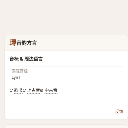
璕
音韵方言
音标 & 周边语言
国际音标
ɕyn˧˥
韵书
上古音
中古音
反馈