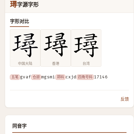
璕
字源字形
字形对比
中国大陆
香港
台湾
五笔
gvaf
仓颉
mgsmi
郑码
cxjd
四角号码
17146
反馈
同音字