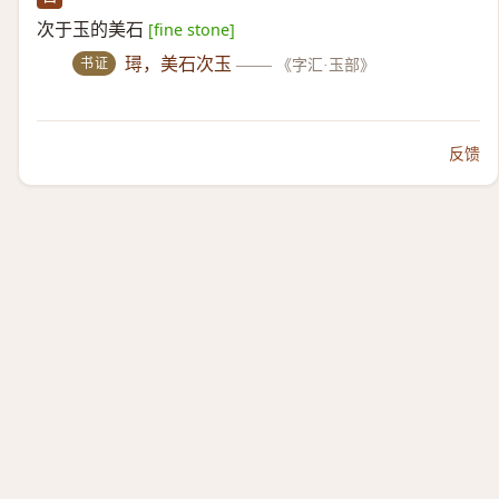
次于玉的美石
[fine stone]
书证
璕，美石次玉
——
《字汇·玉部》
反馈