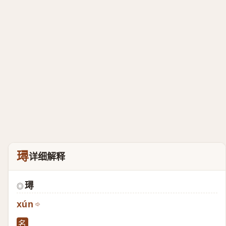
璕
详细解释
璕
◎
xún
名