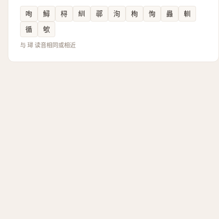
咰
鱘
桪
紃
鄩
洵
栒
恂
灥
䡅
循
㰬
与 璕 读音相同或相近