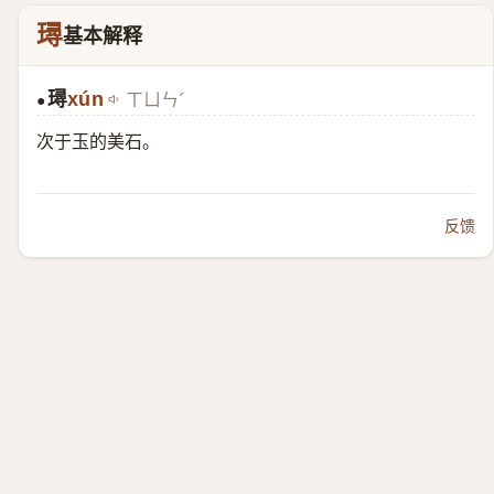
璕
基本解释
璕
xún
ㄒㄩㄣˊ
●
次于玉的美石。
反馈