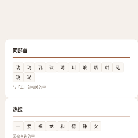
同部首
玏
珃
㺬
㻠
瑇
㺩
琅
㻟
玵
玌
珧
瑚
与「王」部相关的字
热搜
一
爱
福
龙
和
德
静
安
常被查询的字