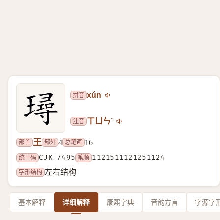
拼音
xún
注音
ㄒㄩㄣˊ
王
部首
部外
总笔画
4
16
统一码
CJK 7495
笔顺
1121511121251124
字形结构
左右结构
基本解释
详细解释
康熙字典
音韵方言
字源字