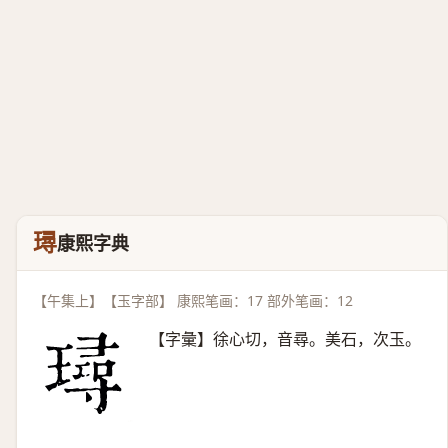
璕
康熙字典
【午集上】【玉字部】 康熙笔画：17 部外笔画：12
【字彙】徐心切，音尋。美石，次玉。