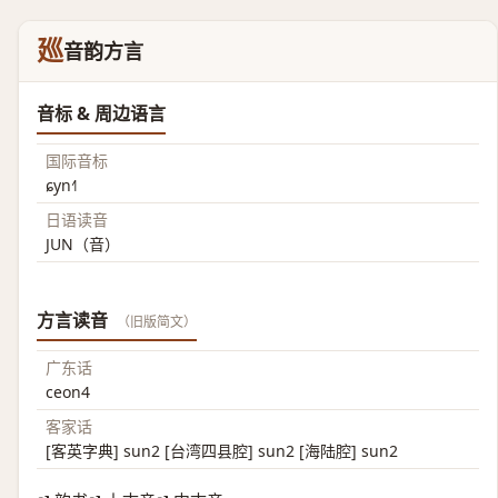
廵
音韵方言
音标 & 周边语言
国际音标
ɕyn˧˥
日语读音
JUN（音）
方言读音
（旧版简文）
广东话
ceon4
客家话
[客英字典] sun2 [台湾四县腔] sun2 [海陆腔] sun2