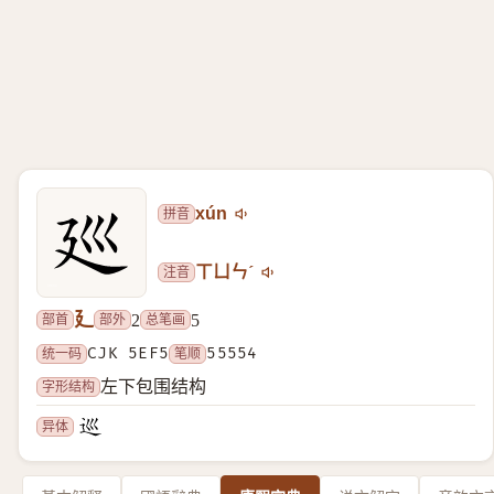
拼音
xún
注音
ㄒㄩㄣˊ
廴
部首
部外
总笔画
2
5
统一码
CJK 5EF5
笔顺
55554
字形结构
左下包围结构
异体