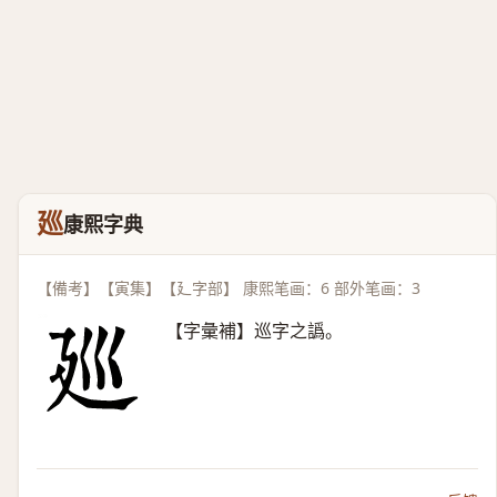
廵
康熙字典
【備考】【寅集】【廴字部】 康熙笔画：6 部外笔画：3
【字彙補】巡字之譌。