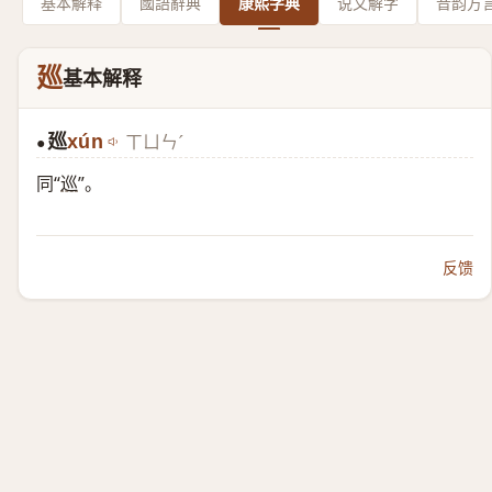
基本解释
國語辭典
康熙字典
说文解字
音韵方
廵
基本解释
廵
xún
ㄒㄩㄣˊ
●
同“
巡
”。
反馈