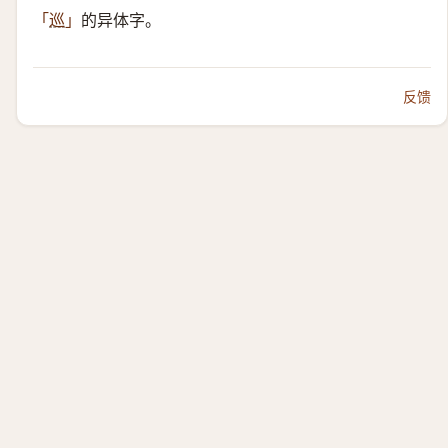
的异体字。
「
巡
」
反馈