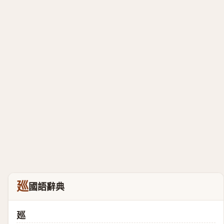
廵
國語辭典
廵