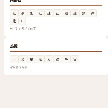
同部首
廷
廽
廹
延
㢟
廴
廻
廸
㢠
廼
建
𢌧
与「廴」部相关的字
热搜
一
爱
福
龙
和
德
静
安
常被查询的字