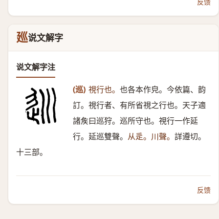
反馈
廵
说文解字
说文解字注
(巡)
視行也。
也各本作皃。今依篇、韵
訂。視行者、有所省視之行也。天子適
諸矦曰巡狩。巡所守也。視行一作延
行。延巡雙聲。
从辵。川聲。
詳遵切。
十三部。
反馈