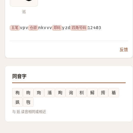
巡
五笔
vpv
仓颉
nkvvv
郑码
yzd
四角号码
12403
反馈
同音字
栒
㡄
珣
㵌
眴
询
杊
鱘
㨚
䙉
㚯
毥
与 廵 读音相同或相近