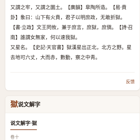
又謂之牢，又謂之圜土。【廣韻】臯陶所造。【易·賁
卦】象曰：山下有火賁，君子以明庶政，无敢折獄。
【書·立政】文王罔攸，兼于庶言，庶獄，庶愼。【詩·召
南】誰謂女無家，何以速我獄。
又星名。【史記·天官書】獄漢星出正北，北方之野。星
去地可六丈，大而赤，數動，察之中靑。
反馈
獄
说文解字
说文解字·獄
卷十