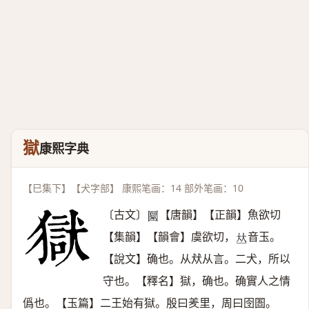
獄
康熙字典
【巳集下】【犬字部】 康熙笔画：14 部外笔画：10
〔古文〕
【唐韻】【正韻】魚欲切
𡈭
【集韻】【韻會】虞欲切，
音玉。
𠀤
【說文】确也。从㹜从言。二犬，所以
守也。【釋名】獄，确也。确實人之情
僞也。【玉篇】二王始有獄。殷曰羑里，周曰囹圄。