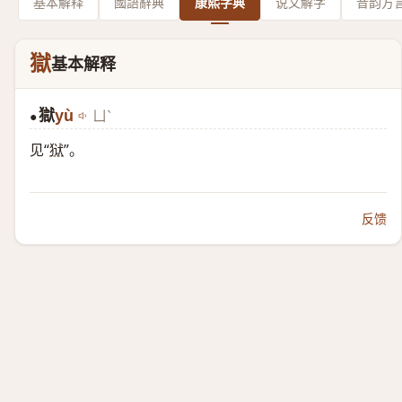
基本解释
國語辭典
康熙字典
说文解字
音韵方
獄
基本解释
獄
yù
ㄩˋ
●
见“
狱
”。
反馈