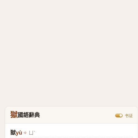
獄
國語辭典
书证
獄
yù
ㄩˋ