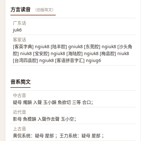
方言读音
（旧版简文）
广东话
juk6
客家话
[客英字典] ngiuk8 [陆丰腔] gniuk8 [东莞腔] ngiuk8 [沙头角
腔] niuk8 [宝安腔] ngiuk8 [海陆腔] ngiuk8 [梅县腔] niuk8
[台湾四县腔] ngiuk8 [客语拼音字汇] ngiug6
音系简文
中古音
疑母 燭韻 入聲 玉小韻 魚欲切 三等 合口；
近代音
影母 魚模韻 入聲作去聲 玉小空；
上古音
黄侃系统：疑母 屋部 ；王力系统：疑母 屋部 ；