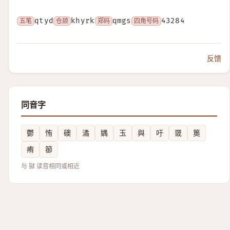
五笔
qtyd
仓颉
khyrk
郑码
qmgs
四角号码
43284
反馈
同音字
鬱
㤢
礇
潏
媀
玉
與
吁
䍞
䉛
痏
篽
与 獄 读音相同或相近