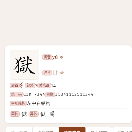
拼音
yù
注音
ㄩˋ
犭
部首
部外
总笔画
3
14
统一码
CJK 7344
笔顺
35341112511344
字形结构
左中右结构
简体
异体