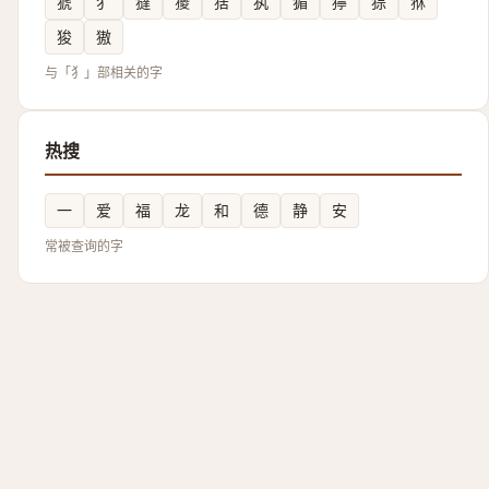
猇
犭
㺚
獿
猞
犱
猸
獰
猔
㹯
狻
獓
与「犭」部相关的字
热搜
一
爱
福
龙
和
德
静
安
常被查询的字