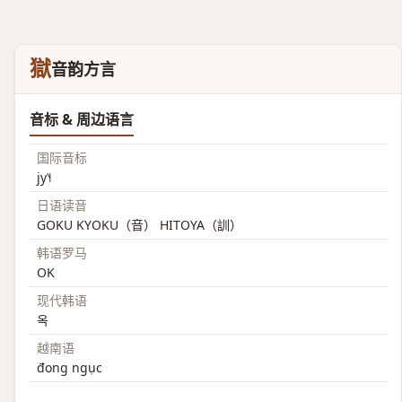
獄
音韵方言
音标 & 周边语言
国际音标
jy˥˧
日语读音
GOKU KYOKU（音） HITOYA（訓）
韩语罗马
OK
现代韩语
옥
越南语
đong ngục