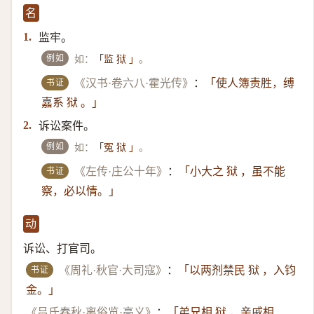
名
监牢。
1.
例如
如：
。
「监 狱 」
书证
《汉书·卷六八·霍光传》
：
「使人簿责胜，缚
嘉系 狱 。」
诉讼案件。
2.
例如
如：
。
「冤 狱 」
书证
《左传·庄公十年》
：
「小大之 狱 ，虽不能
察，必以情。」
动
诉讼、打官司。
书证
《周礼·秋官·大司寇》
：
「以两剂禁民 狱 ，入钧
金。」
《吕氏春秋·离俗览·高义》
：
「弟兄相 狱 ，亲戚相