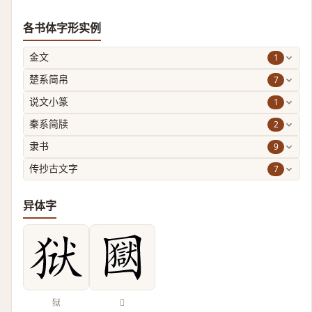
各书体字形实例
1
金文
7
楚系简帛
1
说文小篆
2
秦系简牍
9
隶书
7
传抄古文字
异体字
狱
𡈭