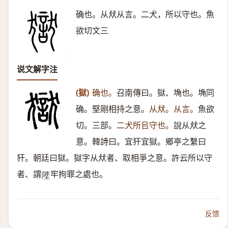
确也。从㹜从言。二犬，所以守也。魚
欲切文三
说文解字注
(獄)
确也。
召南傳曰。獄、埆也。埆同
确。堅剛相持之意。
从㹜。从言。
魚欲
切。三部。
二犬所㠯守也。
說从㹜之
意。韓詩曰。宜犴宜獄。鄉亭之繫曰
犴。朝廷曰獄。獄字从㹜者、取相爭之意。許云所以守
者、謂
牢拘罪之處也。
𨻼
反馈