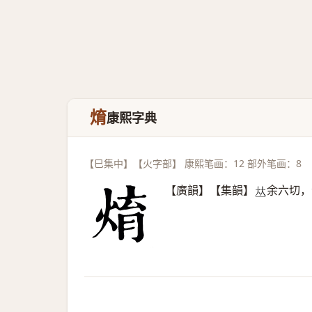
焴
康熙字典
【巳集中】【火字部】 康熙笔画：12 部外笔画：8
【廣韻】【集韻】
余六切，
𠀤