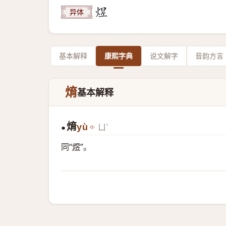
异体
基本解释
康熙字典
说文解字
音韵方言
焴
基本解释
焴
yù
ㄩˋ
●
同“
煜
”。