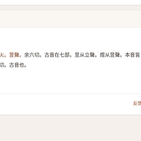
火。昱聲。
余六切。古音在七部。昱从立聲。煜从昱聲。本音皆
切。古音也。
反