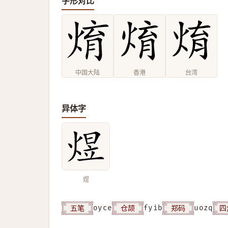
字形对比
中国大陆
香港
台湾
异体字
煜
五笔
仓颉
郑码
四
oyce
fyib
uozq