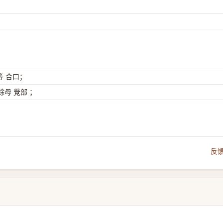
等 合口；
母 覺部 ；
反