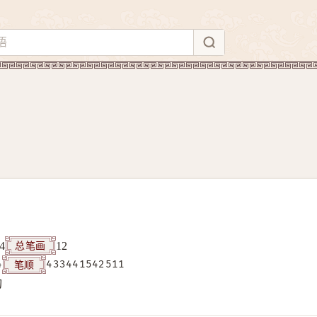
总笔画
4
12
笔顺
4
433441542511
构