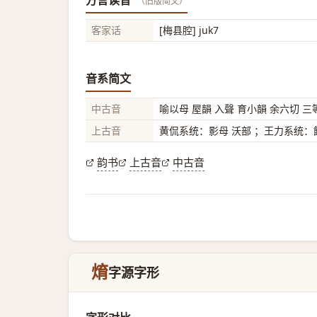
方言读音
（旧版简文）
客家话
[梅县腔] juk7
音系简文
中古音
喻以母 屋韻 入聲 育小韻 余六切 三
上古音
黄侃系统：影母 沃部 ；王力系统：餘
韵书
上古音
中古音
焴
字源字形