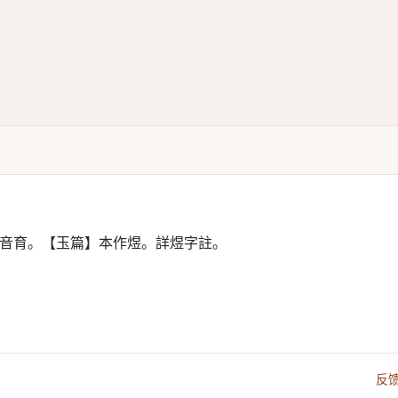
音育。【玉篇】本作煜。詳煜字註。
反