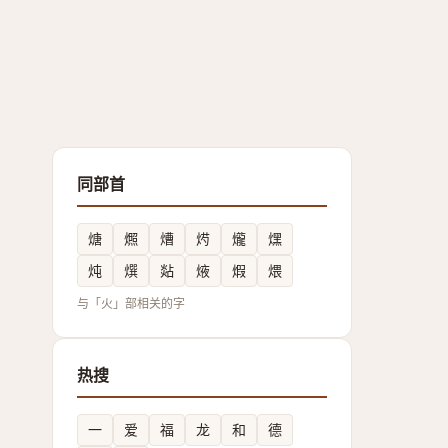
同部首
煻
燳
㷮
烵
爖
㷵
炖
㷷
煔
焲
煆
煨
与「火」部相关的字
热搜
一
爱
福
龙
和
德