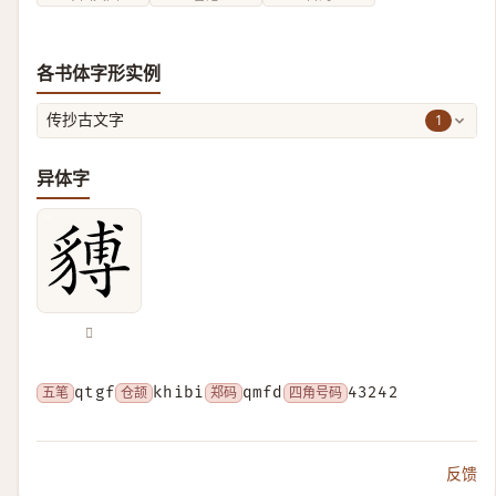
各书体字形实例
1
传抄古文字
异体字
𧳵
五笔
qtgf
仓颉
khibi
郑码
qmfd
四角号码
43242
反馈