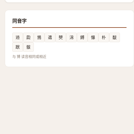
同音字
䢌
瓝
鵓
䢪
僰
淿
鎛
懪
朴
馛
䟮
䯋
与 猼 读音相同或相近