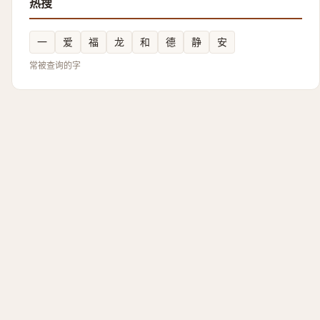
热搜
一
爱
福
龙
和
德
静
安
常被查询的字