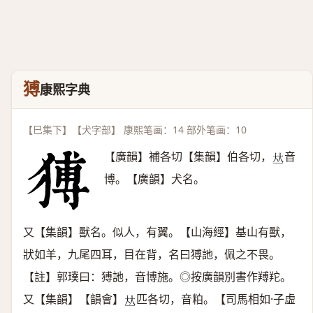
猼
康熙字典
【巳集下】【犬字部】 康熙笔画：14 部外笔画：10
【廣韻】補各切【集韻】伯各切，
音
𠀤
博。【廣韻】犬名。
又【集韻】獸名。似人，有翼。【山海經】基山有獸，
狀如羊，九尾四耳，目在背，名曰猼訑，佩之不畏。
【註】郭璞曰：猼訑，音博施。◎按廣韻別書作䍸䍫。
又【集韻】【韻會】
匹各切，音粕。【司馬相如·子虛
𠀤