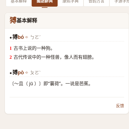
基本解释
國語辭典
康熙字典
音韵方言
字源字
猼
基本解释
猼
bó
ㄅㄛˊ
●
古书上说的一种狗。
古代传说中的一种怪兽，像人而有翅膀。
猼
pò
ㄆㄛˋ
●
〔～且（ jū ）〕即“蘘荷”。一说是芭蕉。
反馈