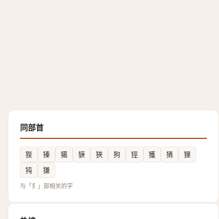
同部首
狴
獉
獦
㹹
狹
狗
㹵
獲
猜
狸
㹠
㺌
与「犭」部相关的字