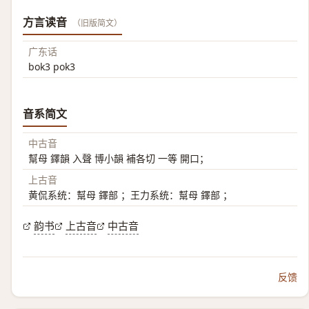
方言读音
（旧版简文）
广东话
bok3 pok3
音系简文
中古音
幫母 鐸韻 入聲 博小韻 補各切 一等 開口；
上古音
黄侃系统：幫母 鐸部 ；王力系统：幫母 鐸部 ；
韵书
上古音
中古音
反馈