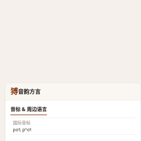
猼
音韵方言
音标 & 周边语言
国际音标
po˧˥; pʰo˥˧