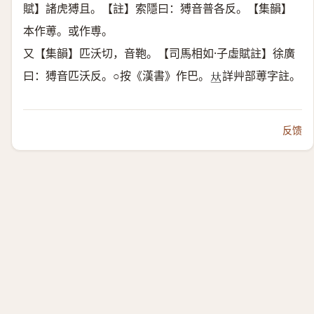
賦】諸虎猼且。【註】索隱曰：猼音普各反。【集韻】
本作蒪。或作尃。
又【集韻】匹沃切，音鞄。【司馬相如·子虛賦註】徐廣
曰：猼音匹沃反。○按《漢書》作巴。
詳艸部蒪字註。
𠀤
反馈