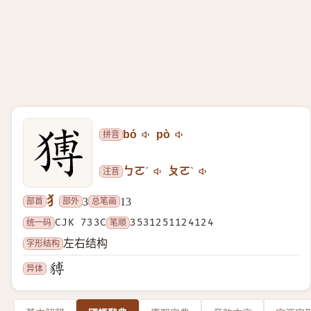
拼音
bó
pò
注音
ㄅㄛˊ
ㄆㄛˋ
犭
部首
部外
总笔画
3
13
统一码
CJK 733C
笔顺
3531251124124
字形结构
左右结构
异体