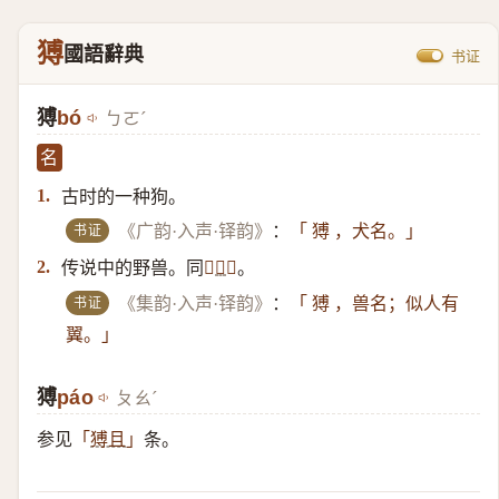
猼
國語辭典
书证
猼
bó
ㄅㄛˊ
名
古时的一种狗。
1.
书证
《广韵·入声·铎韵》
：
「 猼 ，犬名。」
传说中的野兽。同
。
2.
「
𧳵
」
书证
《集韵·入声·铎韵》
：
「 猼 ，兽名；似人有
翼。」
猼
páo
ㄆㄠˊ
参见
条。
「
猼且
」