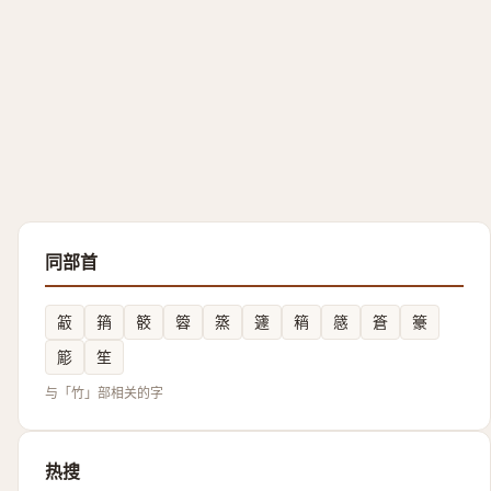
同部首
䈛
䈰
䉰
䈶
篜
籧
䈾
䉞
篬
籇
簓
笙
与「竹」部相关的字
热搜