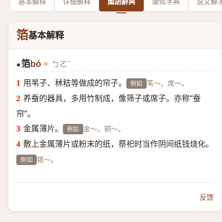
基本解释
详细解释
國語辭典
康熙字典
说文解
箔
基本解释
箔
bó
ㄅㄛˊ
●
用苇子、秫秸等做成的帘子。
苇～。席～。
例如
养蚕的器具，多用竹制成，像筛子或席子。亦称“蚕
帘”。
金属薄片。
金～。铜～。
例如
敷上金属薄片或粉末的纸，祭祀时当作阴间纸钱烧化。
锡～。
例如
反馈