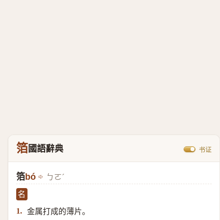
箔
國語辭典
书证
箔
bó
ㄅㄛˊ
名
金属打成的薄片。
1.