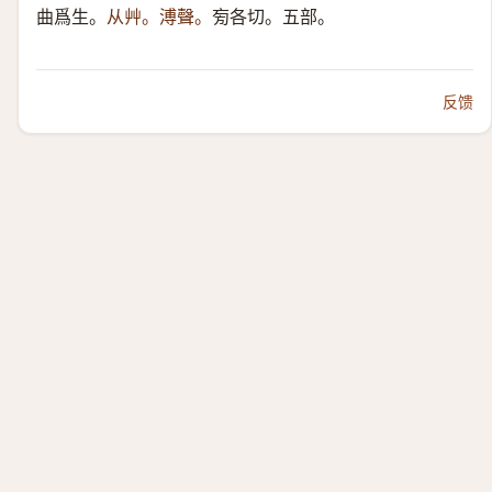
曲爲生。
从艸。溥聲。
㫄各切。五部。
反馈