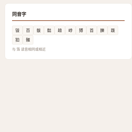
同音字
钹
百
䯋
䭯
䞳
㟑
猼
苩
䑈
䟦
狛
髉
与 箔 读音相同或相近