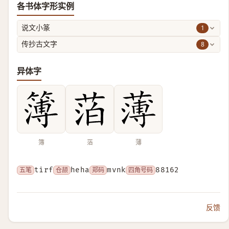
各书体字形实例
1
说文小篆
8
传抄古文字
异体字
簿
萡
薄
五笔
tirf
仓颉
heha
郑码
mvnk
四角号码
88162
反馈