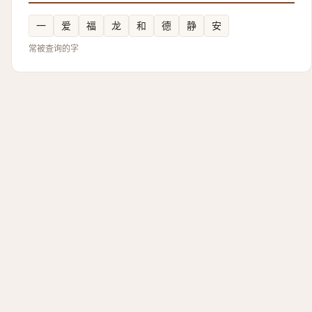
一
爱
福
龙
和
德
静
安
常被查询的字