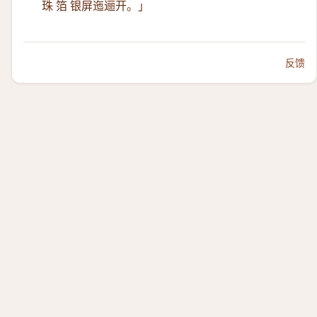
珠 箔 银屏迤逦开。」
反馈