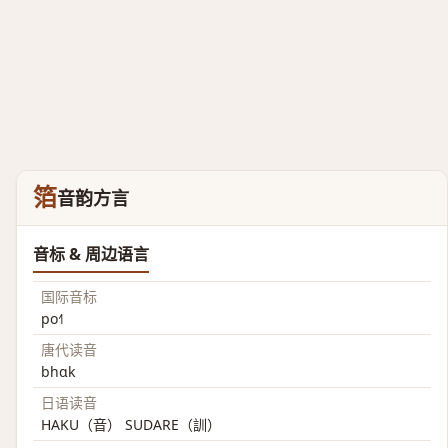
箔
音韵方言
音标 & 周边语言
国际音标
po˧˥
唐代读音
bhɑk
日语读音
HAKU（音） SUDARE（訓）