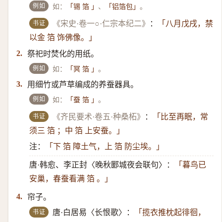
例如
如：
、
。
「锡 箔 」
「铝箔包」
书证
《宋史·卷一○·仁宗本纪二》
：
「八月戊戌，禁
以金 箔 饰佛像。」
祭祀时焚化的用纸。
2.
例如
如：
。
「冥 箔 」
用细竹或芦草编成的养蚕器具。
3.
例如
如：
。
「蚕 箔 」
书证
《齐民要术·卷五·种桑柘》
：
「比至再眠，常
须三 箔 ；中 箔 上安蚕。」
注：
「下 箔 障土气，上 箔 防尘埃。」
唐·韩愈、李正封〈晚秋郾城夜会联句〉：
「暮鸟已
安巢，春蚕看满 箔 。」
帘子。
4.
书证
唐·白居易〈长恨歌〉：
「揽衣推枕起徘徊，