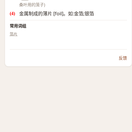
桑叶用的笼子)
金属制成的薄片 [foil]。如:金箔;银箔
常用词组
箔片
反馈