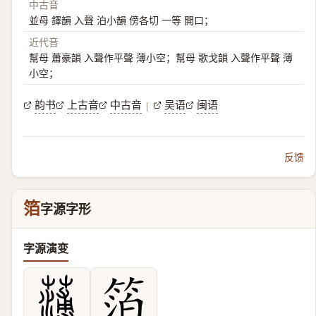
中古音
並母 鐸韻 入聲 泊小韻 傍各切 一等 開口；
近代音
幫母 蕭豪韻 入聲作平聲 薄小空；幫母 歌戈韻 入聲作平聲 薄
小空；
韵书
上古音
中古音
吴语
闽语
|
反馈
箔
字源字形
字源演变