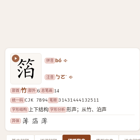
拼音
bó
注音
ㄅㄛˊ
竹
部首
部外
总笔画
6
14
统一码
CJK 7B94
笔顺
31431444132511
字形结构
字形分析
上下结构
形声；从竹、泊声
异体