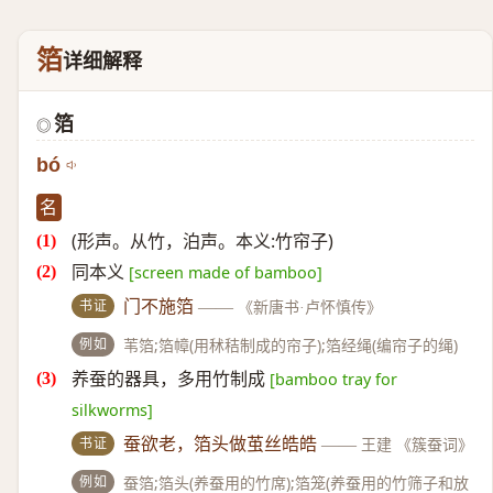
箔
详细解释
箔
◎
bó
名
(形声。从竹，泊声。本义:竹帘子)
同本义
[screen made of bamboo]
书证
门不施箔
——
《新唐书·卢怀慎传》
例如
苇箔;箔幛(用秫秸制成的帘子);箔经绳(编帘子的绳)
养蚕的器具，多用竹制成
[bamboo tray for
silkworms]
书证
蚕欲老，箔头做茧丝皓皓
——
王建 《簇蚕词》
例如
蚕箔;箔头(养蚕用的竹席);箔笼(养蚕用的竹筛子和放