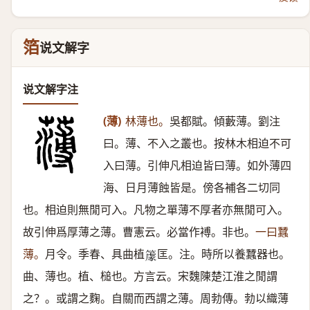
箔
说文解字
说文解字注
(薄)
林薄也。
吳都賦。傾藪薄。劉注
曰。薄、不入之叢也。按林木相迫不可
入曰薄。引伸凡相迫皆曰薄。如外薄四
海、日月薄蝕皆是。傍各補各二切同
也。相迫則無閒可入。凡物之單薄不厚者亦無閒可入。
故引伸爲厚薄之薄。曹憲云。必當作䙏。非也。
一曰蠶
薄。
月令。季春、具曲植
匡。注。時所以養蠶器也。
𥴧
曲、薄也。植、槌也。方言云。宋魏陳楚江淮之閒謂
之？。或謂之麴。自關而西謂之薄。周勃傳。勃以織薄