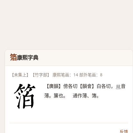
箔
康熙字典
【未集上】【竹字部】 康熙笔画：14 部外笔画：8
【廣韻】傍各切【韻會】白各切，
音
𠀤
薄。簾也。 通作薄、簿。
反馈