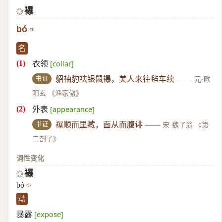
襮
◎
bó
名
衣领
[collar]
书证
貂袖豹袪银鼠襮，美人来往毡车续
——
元·欧
阳玄 《渔家傲》
外表
[appearance]
书证
襮顺而里藏，面从而腹诽
——
宋·魏了翁 《第
二剳子》
词性变化
襮
◎
bó
动
暴露
[expose]