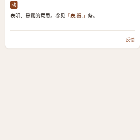
动
表明、暴露的意思。参见
条。
「
表 襮
」
反馈