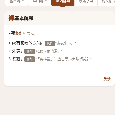
基本解释
详细解释
國語辭典
康熙字典
说文解
襮
基本解释
襮
bó
ㄅㄛˊ
●
绣有花纹的衣领。
“素衣朱～。”
例如
外表。
“张修～而内逼。”
例如
暴露。
“将务持重，岂宜自表～为敌饵哉？”
例如
反馈