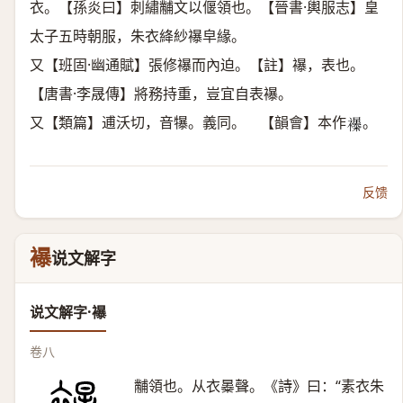
衣。【孫炎曰】刺繡黼文以偃領也。【晉書·輿服志】皇
太子五時朝服，朱衣絳紗襮皁緣。
又【班固·幽通賦】張修襮而內迫。【註】襮，表也。
【唐書·李晟傳】將務持重，豈宜自表襮。
又【類篇】逋沃切，音犦。義同。 【韻會】本作
。
𧟊
反馈
襮
说文解字
说文解字·襮
卷八
黼領也。从衣㬥聲。《詩》曰：“素衣朱