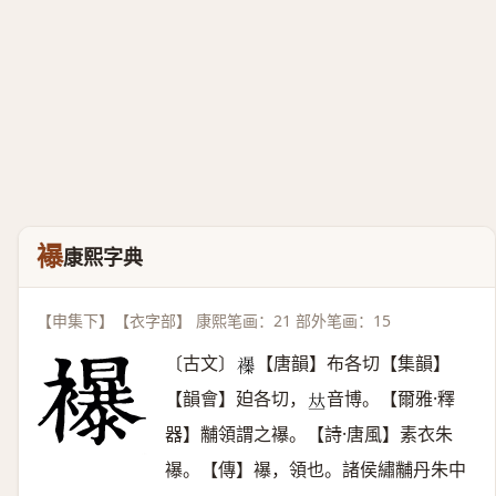
襮
康熙字典
【申集下】【衣字部】 康熙笔画：21 部外笔画：15
〔古文〕
【唐韻】布各切【集韻】
𧟊
【韻會】廹各切，
音博。【爾雅·釋
𠀤
器】黼領謂之襮。【詩·唐風】素衣朱
襮。【傳】襮，領也。諸侯繡黼丹朱中