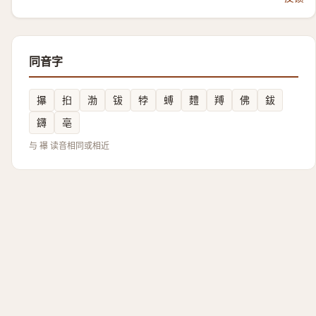
同音字
㩧
㧮
渤
钹
㹀
䗚
䵄
䍸
佛
鈸
鑮
亳
与 襮 读音相同或相近