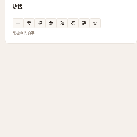
热搜
一
爱
福
龙
和
德
静
安
常被查询的字