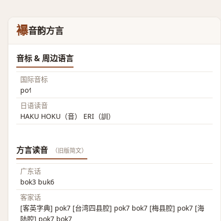
襮
音韵方言
音标 & 周边语言
国际音标
po˧˥
日语读音
HAKU HOKU（音） ERI（訓）
方言读音
（旧版简文）
广东话
bok3 buk6
客家话
[客英字典] pok7 [台湾四县腔] pok7 bok7 [梅县腔] pok7 [海
陆腔] pok7 bok7