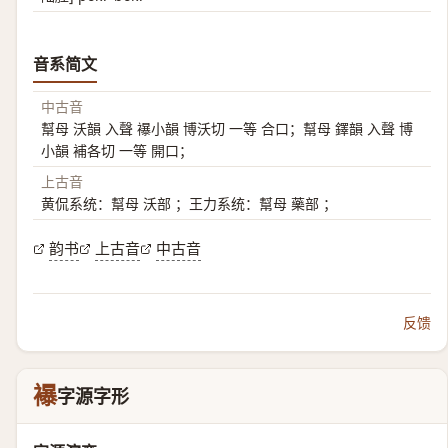
音系简文
中古音
幫母 沃韻 入聲 襮小韻 博沃切 一等 合口；幫母 鐸韻 入聲 博
小韻 補各切 一等 開口；
上古音
黄侃系统：幫母 沃部 ；王力系统：幫母 藥部 ；
韵书
上古音
中古音
反馈
襮
字源字形