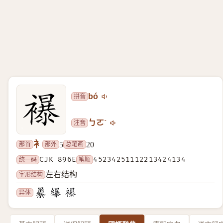
拼音
bó
注音
ㄅㄛˊ
衤
部首
部外
总笔画
5
20
统一码
CJK 896E
笔顺
45234251112213424134
字形结构
左右结构
异体