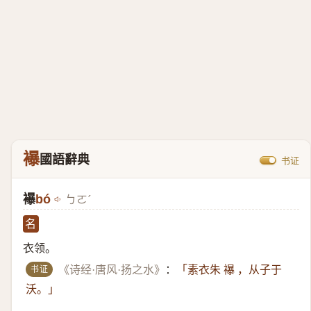
襮
國語辭典
书证
襮
bó
ㄅㄛˊ
名
衣领。
书证
《诗经·唐风·扬之水》
：
「素衣朱 襮 ，从子于
沃。」