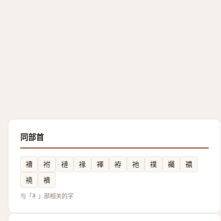
同部首
褿
袝
褳
褖
褌
袸
衪
襆
䙱
襛
襓
䙡
与「衤」部相关的字