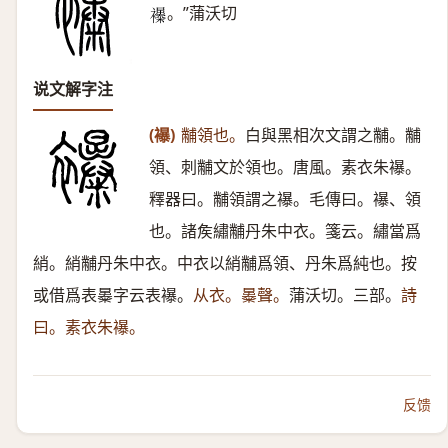
。”蒲沃切
𧟊
说文解字注
(襮)
黼領也。
白與黑相次文謂之黼。黼
領、刺黼文於領也。唐風。素衣朱襮。
釋器曰。黼領謂之襮。毛傳曰。襮、領
也。諸矦繡黼丹朱中衣。箋云。繡當爲
綃。綃黼丹朱中衣。中衣以綃黼爲領、丹朱爲純也。按
或借爲表㬥字云表襮。
从衣。㬥聲。
蒲沃切。三部。
詩
曰。素衣朱襮。
反馈