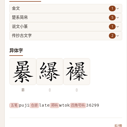
1
金文
5
楚系简帛
1
说文小篆
2
传抄古文字
异体字
㬧
𦆿
𧟊
五笔
puji
仓颉
late
郑码
wtok
四角号码
36299
反馈