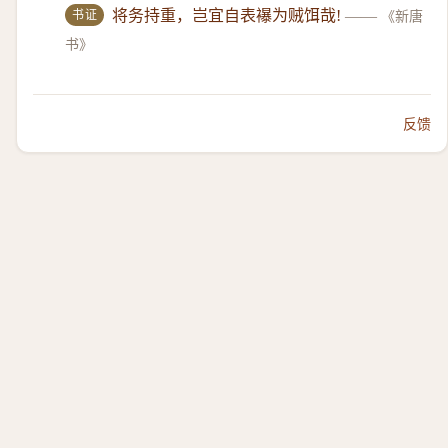
书证
将务持重，岂宜自表襮为贼饵哉!
——
《新唐
书》
反馈