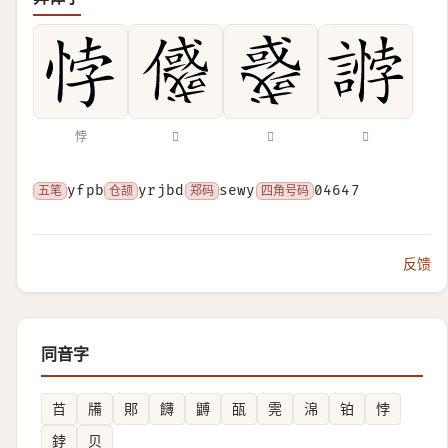
悖
𠐲
𢨋
𧪶
五笔
yfpb
仓颉
yrjbd
郑码
sewy
四角号码
04647
反馈
同音字
苩
㸢
郥
䭦
䶈
㼣
䨌
淿
铂
悖
鋍
贝