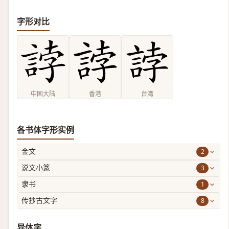
字形对比
中国大陆
香港
台湾
各书体字形实例
2
金文
3
说文小篆
1
隶书
8
传抄古文字
异体字