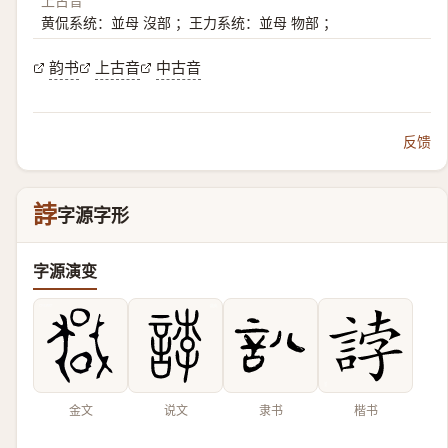
上古音
黄侃系统：並母 沒部 ；王力系统：並母 物部 ；
韵书
上古音
中古音
反馈
誖
字源字形
字源演变
金文
说文
隶书
楷书