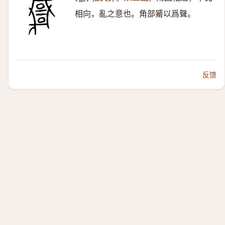
𢨋
相向，亂之意也。角部觱以爲聲。
反馈