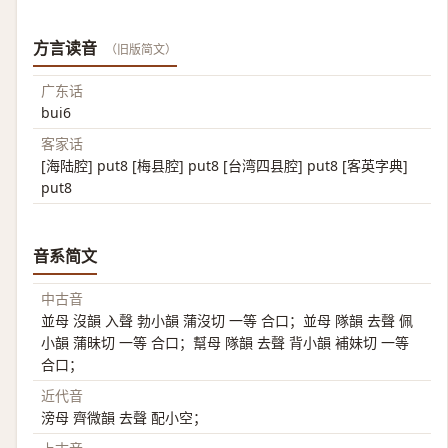
方言读音
（旧版简文）
广东话
bui6
客家话
[海陆腔] put8 [梅县腔] put8 [台湾四县腔] put8 [客英字典]
put8
音系简文
中古音
並母 沒韻 入聲 勃小韻 蒲沒切 一等 合口；並母 隊韻 去聲 佩
小韻 蒲昧切 一等 合口；幫母 隊韻 去聲 背小韻 補妹切 一等
合口；
近代音
滂母 齊微韻 去聲 配小空；