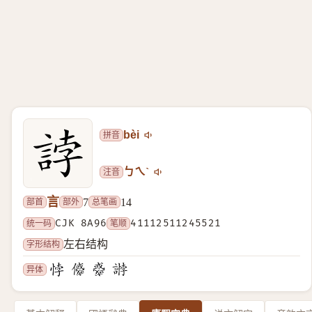
拼音
bèi
注音
ㄅㄟˋ
言
部首
部外
总笔画
7
14
统一码
CJK 8A96
笔顺
41112511245521
字形结构
左右结构
异体