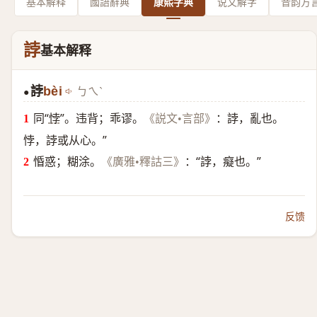
基本解释
國語辭典
康熙字典
说文解字
音韵方
誖
基本解释
誖
bèi
ㄅㄟˋ
●
同“
悖
”。违背；乖谬。
：誖，亂也。
《説文•言部》
悖，誖或从心。”
惛惑；糊涂。
：“誖，癡也。”
《廣雅•釋詁三》
反馈