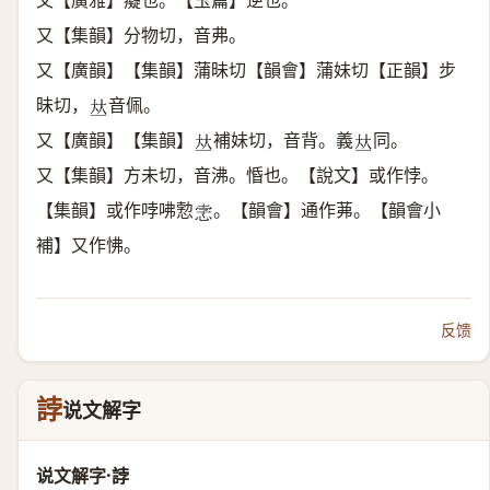
又【廣雅】癡也。【玉篇】逆也。
又【集韻】分物切，音弗。
又【廣韻】【集韻】蒲昧切【韻會】蒲妹切【正韻】步
昧切，
音佩。
𠀤
又【廣韻】【集韻】
補妹切，音背。義
同。
𠀤
𠀤
又【集韻】方未切，音沸。惛也。【說文】或作悖。
【集韻】或作哱咈愂
。【韻會】通作茀。【韻會小
𢚦
補】又作怫。
反馈
誖
说文解字
说文解字·誖