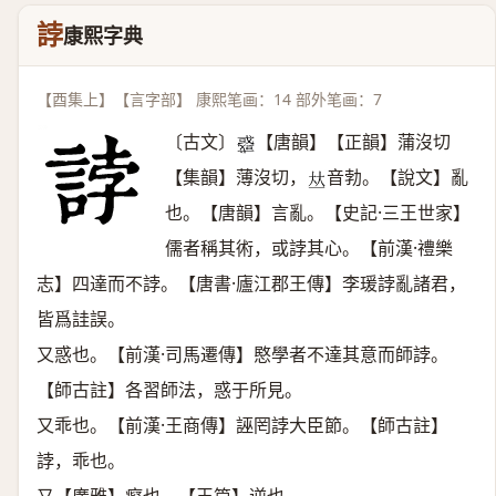
誖
康熙字典
【酉集上】【言字部】 康熙笔画：14 部外笔画：7
〔古文〕
【唐韻】【正韻】蒲沒切
𢨋
【集韻】薄沒切，
音勃。【說文】亂
𠀤
也。【唐韻】言亂。【史記·三王世家】
儒者稱其術，或誖其心。【前漢·禮樂
志】四達而不誖。【唐書·廬江郡王傳】李瑗誖亂諸君，
皆爲詿誤。
又惑也。【前漢·司馬遷傳】愍學者不達其意而師誖。
【師古註】各習師法，惑于所見。
又乖也。【前漢·王商傳】誣罔誖大臣節。【師古註】
誖，乖也。