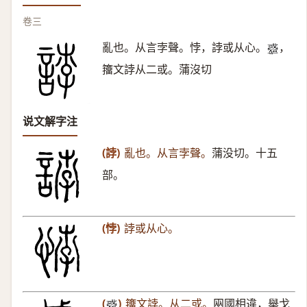
卷三
亂也。从言孛聲。悖，誖或从心。
，
𢨋
籒文誖从二或。蒲沒切
说文解字注
(誖)
亂也。从言孛聲。
蒲没切。十五
部。
(悖)
誖或从心。
(
)
籒文誖。从二或。
㒳國相違，舉戈