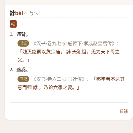
誖
bèi
ㄅㄟˋ
动
违背。
1.
书证
《汉书·卷九七·外戚传下·孝成赵皇后传》
：
「残灭继嗣以危宗庙， 誖 天犯祖，无为天下母之
义。」
迷惑。
2.
书证
《汉书·卷六二·司马迁传》
：
「愍学者不达其
意而师 誖 ，乃论六家之要。」
反馈