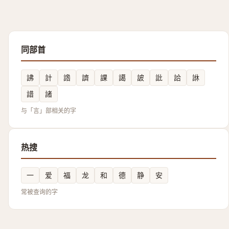
同部首
䛍
計
䛮
䜞
課
譪
詖
䚹
詥
䛙
諎
諸
与「言」部相关的字
热搜
一
爱
福
龙
和
德
静
安
常被查询的字