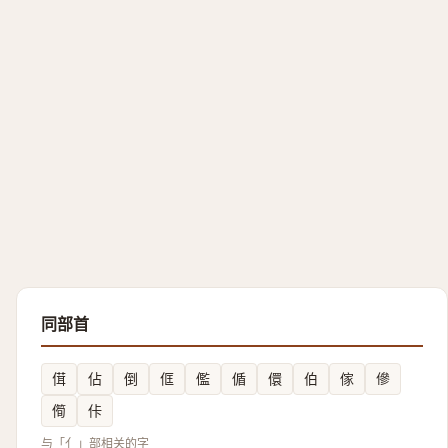
同部首
傇
佔
倒
㑌
儖
偱
儇
伯
傢
傪
㒐
佧
与「亻」部相关的字