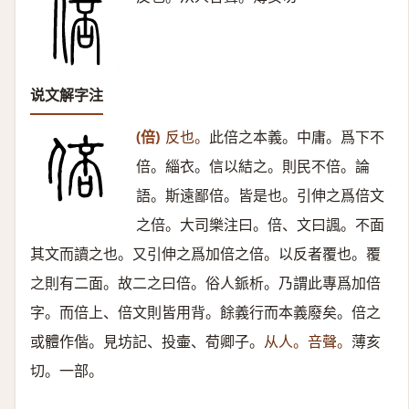
说文解字注
(倍)
反也。
此倍之本義。中庸。爲下不
倍。緇衣。信以結之。則民不倍。論
語。斯遠鄙倍。皆是也。引伸之爲倍文
之倍。大司樂注曰。倍、文曰諷。不面
其文而讀之也。又引伸之爲加倍之倍。以反者覆也。覆
之則有二面。故二之曰倍。俗人䤨析。乃謂此專爲加倍
字。而倍上、倍文則皆用背。餘義行而本義廢矣。倍之
或體作偕。見坊記、投壷、荀卿子。
从人。咅聲。
薄亥
切。一部。