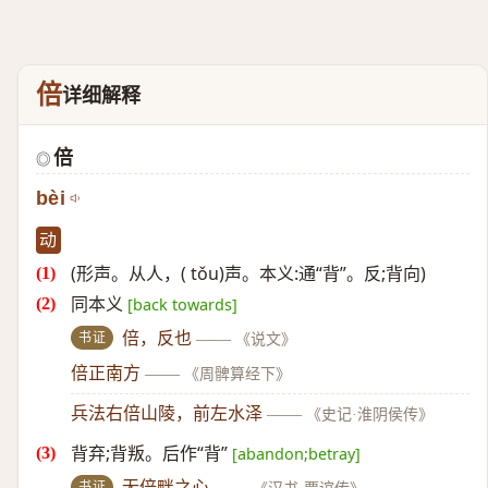
倍
详细解释
倍
◎
bèi
动
(形声。从人，( tǒu)声。本义:通“背”。反;背向)
同本义
[back towards]
书证
倍，反也
——
《说文》
倍正南方
——
《周髀算经下》
兵法右倍山陵，前左水泽
——
《史记·淮阴侯传》
背弃;背叛。后作“背”
[abandon;betray]
书证
无倍畔之心
——