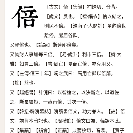
〔古文〕俖【集韻】補妹切，音背。
【說文】反也。【禮·緇衣】信以結之，
則民不倍。【淮南子·人閒訓】單豹倍世
離俗，巖居谷飮。
又鄙俗也。【論語】斯遠鄙倍矣。
又物財人事加等曰倍。【易·說卦】利市三倍。【詩·大
雅】如賈三倍。【書·周官】夏商官倍，亦克用乂。
又【左傳·僖三十年】燭之武曰：焉用亡鄭以倍鄰。
【註】益也。
又【越絕書】計倪曰：以智論之，以決斷之，以道佐
之，斷長續短，一歲再倍，其次一倍。
又【韓愈·韓滂墓誌】滂讀書倍文，功力兼人。【註】倍
文，謂背本暗記也。【周禮註】倍文曰諷，韓語本此。
又【集韻】【韻會】【正韻】
蒲枚切，音裴。【賈子
𠀤