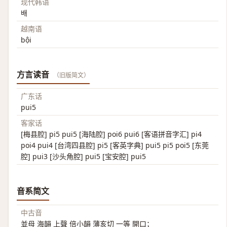
现代韩语
배
越南语
bội
方言读音
（旧版简文）
广东话
pui5
客家话
[梅县腔] pi5 pui5 [海陆腔] poi6 pui6 [客语拼音字汇] pi4
poi4 pui4 [台湾四县腔] pi5 [客英字典] pui5 pi5 poi5 [东莞
腔] pui3 [沙头角腔] pui5 [宝安腔] pui5
音系简文
中古音
並母 海韻 上聲 倍小韻 薄亥切 一等 開口；