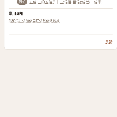
例如
五倍;三的五倍是十五;倍百(百倍);倍差(一倍半)
常用词组
倍道
倍儿
倍加
倍里尼
倍赏
倍数
倍增
反馈