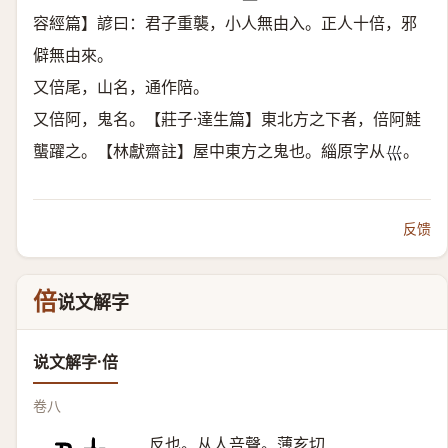
容經篇】諺曰：君子重襲，小人無由入。正人十倍，邪
僻無由來。
又倍尾，山名，通作陪。
又倍阿，鬼名。【莊子·達生篇】東北方之下者，倍阿鮭
蠪躍之。【林獻齋註】屋中東方之鬼也。緇原字从
。
𡿧
反馈
倍
说文解字
说文解字·倍
卷八
反也。从人咅聲。薄亥切