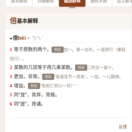
基本解释
详细解释
國語辭典
康熙字典
说文解
倍
基本解释
倍
bèi
ㄅㄟˋ
●
等于原数的两个。
加～。事～功半。～道而行（兼程
例如
而行）。
某数的几倍等于用几乘某数。
二的五～是十。
例如
更加，非常。
“每逢佳节～思亲”。～加。～儿精神。
例如
增益。
“焉用亡郑以～邻？”
例如
同“
背
”，背弃，背叛。
同“
背
”，背诵。
反馈