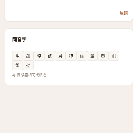
反馈
同音字
珼
鋇
㫲
鞁
貝
㸬
鞴
輩
鐾
䟺
鄁
㔗
与 倍 读音相同或相近