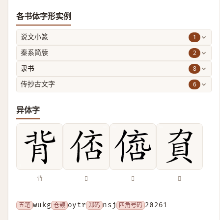
各书体字形实例
1
说文小篆
2
秦系简牍
8
隶书
6
传抄古文字
异体字
背
𠊑
𠋭
𧴥
五笔
wukg
仓颉
oytr
郑码
nsj
四角号码
20261