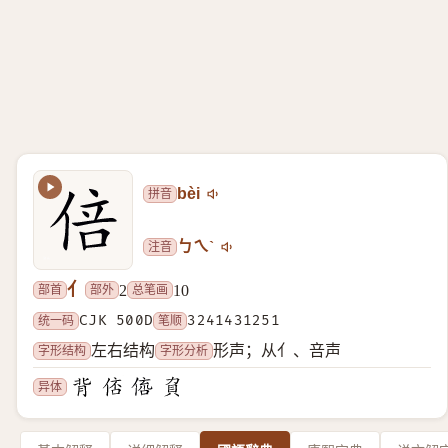
拼音
bèi
注音
ㄅㄟˋ
亻
部首
部外
总笔画
2
10
统一码
CJK 500D
笔顺
3241431251
字形结构
字形分析
左右结构
形声；从亻、咅声
异体