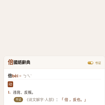
倍
國語辭典
书证
倍
bèi
ㄅㄟˋ
动
违背、反叛。
1.
书证
《说文解字·人部》
：
「 倍 ，反也。」