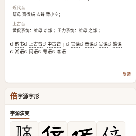
近代音
幫母 齊微韻 去聲 背小空；
上古音
黄侃系统：並母 咍部 ；王力系统：並母 之部 ；
韵书
上古音
中古音
官话
晋语
吴语
赣语
|
湘语
闽语
粤语
客语
反馈
倍
字源字形
字源演变