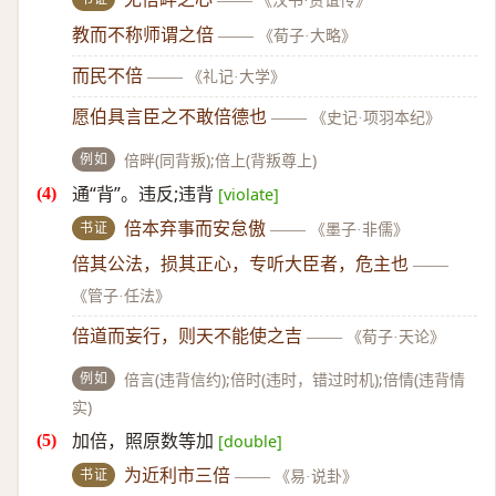
《汉书·贾谊传》
教而不称师谓之倍
——
《荀子·大略》
而民不倍
——
《礼记·大学》
愿伯具言臣之不敢倍德也
——
《史记·项羽本纪》
例如
倍畔(同背叛);倍上(背叛尊上)
通“背”。违反;违背
[violate]
书证
倍本弃事而安怠傲
——
《墨子·非儒》
倍其公法，损其正心，专听大臣者，危主也
——
《管子·任法》
倍道而妄行，则天不能使之吉
——
《荀子·天论》
例如
倍言(违背信约);倍时(违时，错过时机);倍情(违背情
实)
加倍，照原数等加
[double]
书证
为近利市三倍
——
《易·说卦》