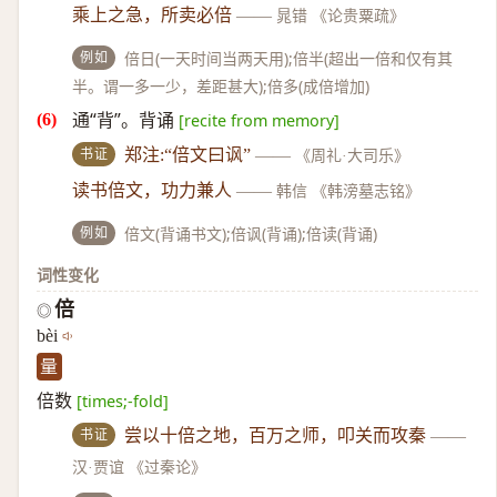
乘上之急，所卖必倍
——
晁错 《论贵粟疏》
例如
倍日(一天时间当两天用);倍半(超出一倍和仅有其
半。谓一多一少，差距甚大);倍多(成倍增加)
通“背”。背诵
[recite from memory]
书证
郑注:“倍文曰讽”
——
《周礼·大司乐》
读书倍文，功力兼人
——
韩信 《韩滂墓志铭》
例如
倍文(背诵书文);倍讽(背诵);倍读(背诵)
词性变化
倍
◎
bèi
量
倍数
[times;-fold]
书证
尝以十倍之地，百万之师，叩关而攻秦
——
汉·贾谊 《过秦论》