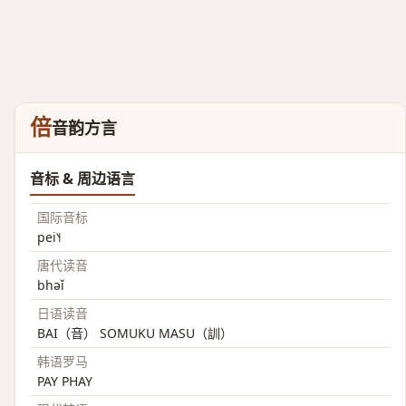
倍
音韵方言
音标 & 周边语言
国际音标
pei˥˧
唐代读音
bhəǐ
日语读音
BAI（音） SOMUKU MASU（訓）
韩语罗马
PAY PHAY