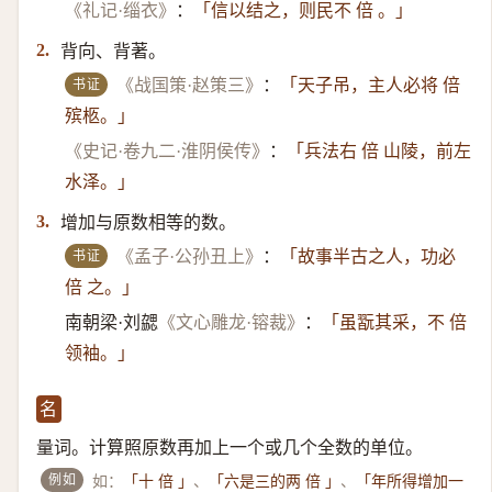
《礼记·缁衣》
：
「信以结之，则民不 倍 。」
背向、背著。
2.
书证
《战国策·赵策三》
：
「天子吊，主人必将 倍
殡柩。」
《史记·卷九二·淮阴侯传》
：
「兵法右 倍 山陵，前左
水泽。」
增加与原数相等的数。
3.
书证
《孟子·公孙丑上》
：
「故事半古之人，功必
倍 之。」
南朝梁·刘勰
《文心雕龙·镕裁》
：
「虽翫其采，不 倍
领袖。」
名
量词。计算照原数再加上一个或几个全数的单位。
例如
如：
、
、
「十 倍 」
「六是三的两 倍 」
「年所得增加一