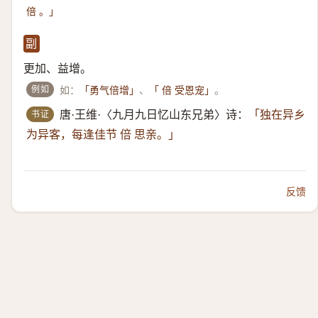
倍 。」
副
更加、益增。
例如
如：
、
。
「勇气倍增」
「 倍 受恩宠」
书证
唐·王维·〈九月九日忆山东兄弟〉诗：
「独在异乡
为异客，每逢佳节 倍 思亲。」
反馈