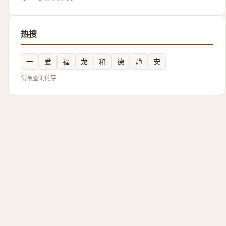
热搜
一
爱
福
龙
和
德
静
安
常被查询的字