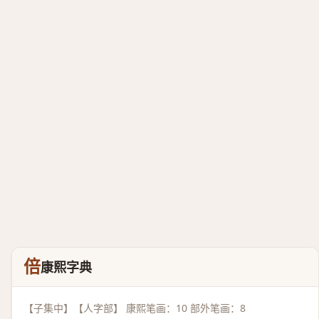
倍
康熙字典
【子集中】【人字部】 康熙笔画：10 部外笔画：8