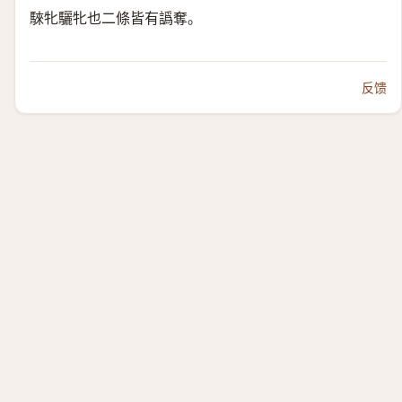
騋牝驪牝也二條皆有譌奪。
反馈