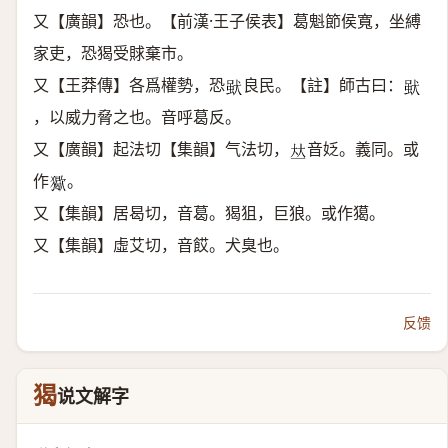
又【廣韻】恐也。【前漢·王子侯表】葛魁節侯寬，坐縛
家吏，恐猲受賕棄市。
又【王莽傳】各爲權勢，恐
良民。【註】師古曰：
𤟩
𤟩
，以威力脅之也。音呼葛反。
又【廣韻】起法切【集韻】气法切，
音姂。義同。或
𠀤
作
。
𤢔
又【集韻】居曷切，音葛。猲狙，巨狼。或作獦。
又【集韻】虛艾切，音餀。犬臭也。
反馈
猲
说文解字