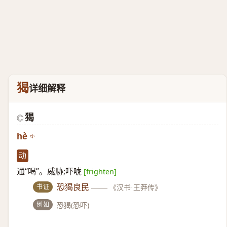
猲
详细解释
猲
◎
hè
动
通“喝”。威胁;吓唬
[frighten]
书证
恐猲良民
——
《汉书·王莽传》
例如
恐猲(恐吓)