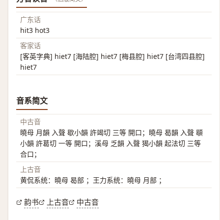
广东话
hit3 hot3
客家话
[客英字典] hiet7 [海陆腔] hiet7 [梅县腔] hiet7 [台湾四县腔]
hiet7
音系简文
中古音
曉母 月韻 入聲 歇小韻 許竭切 三等 開口；曉母 曷韻 入聲 䫘
小韻 許葛切 一等 開口；溪母 乏韻 入聲 猲小韻 起法切 三等
合口；
上古音
黄侃系统：曉母 曷部 ；王力系统：曉母 月部 ；
韵书
上古音
中古音