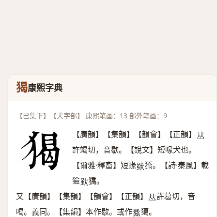
猲
康熙字典
【巳集下】【犬字部】 康熙笔画：13 部外笔画：9
【廣韻】【集韻】【韻會】【正韻】
𠀤
許竭切，音歇。【說文】短喙犬也。
【爾雅·釋畜】短蝝
獢。【詩·秦風】載
𤟩
獫
獢。
𤟩
又【廣韻】【集韻】【韻會】【正韻】
許葛切，音
𠀤
喝。義同。【集韻】本作歇。或作
獦。
𤢔