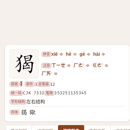
拼音
xiē
hè
gé
hài
注音
ㄒㄧㄝ
ㄏㄜˋ
ㄍㄜˊ
ㄏㄞˋ
犭
部首
部外
总笔画
3
12
统一码
CJK 7332
笔顺
353251135345
字形结构
左右结构
异体