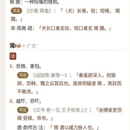
猲 獢：一种短嘴的猎狗。
书证
《尔雅·释畜》
：
「（犬）​长喙，猃；短喙， 猲
獢。」
宋·邢昺·疏：
「犬长口者名猃，短口者名 猲 獢。」
猲
hè
ㄏㄜˋ
动
恐惧、害怕。
1.
书证
《战国策·秦策一》
：
「秦虽欲深入，则狼
顾，恐韩、魏之议其后也。是故恫疑虚 猲 ，高跃而
不敢进。」
威吓、恐吓。
2.
书证
《汉书·卷一五·王子侯表上》
：
「坐缚家吏恐
猲 受赇，弃市。」
唐·颜师古·注：
「 猲 谓以威力胁人也。」