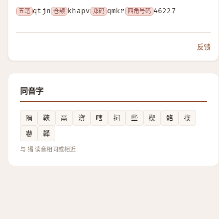
五笔
qtjn
仓颉
khapv
郑码
qmkr
四角号码
46227
反馈
同音字
隔
䩡
鬲
㵑
嗐
抲
些
楔
骼
揳
嚇
韚
与 猲 读音相同或相近