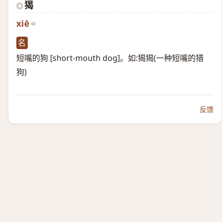
猲
◎
xiē
名
短嘴的狗 [short-mouth dog]。如:猲猲(一种短嘴的猎
狗)
反馈