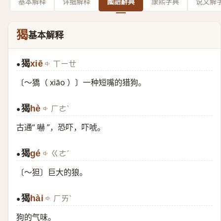
基本解释
详细解释
國語辭典
康熙字典
说文解
猲
基本解释
猲
xiē
ㄒㄧㄝ
●
〔～獢（ xiāo ）〕一种短嘴的猎狗。
猲
hè
ㄏㄜˋ
●
古通“ 嚇 ”，恐吓，吓唬。
猲
gé
ㄍㄜˊ
●
〔～狚〕巨大的狼。
猲
hài
ㄏㄞˋ
●
狗的气味。