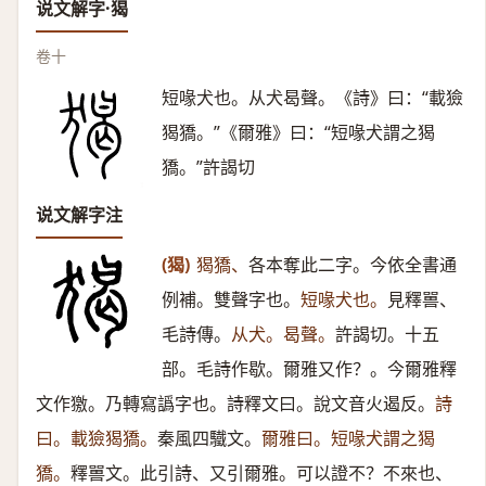
说文解字·猲
卷十
短喙犬也。从犬曷聲。《詩》曰：“載獫
猲獢。”《爾雅》曰：“短喙犬謂之猲
獢。”許謁切
说文解字注
(猲)
猲獢、
各本奪此二字。今依全書通
例補。雙聲字也。
短喙犬也。
見釋嘼、
毛詩傳。
从犬。曷聲。
許謁切。十五
部。毛詩作歇。爾雅又作？。今爾雅釋
文作獥。乃轉寫譌字也。詩釋文曰。說文音火遏反。
詩
曰。載獫猲獢。
秦風四驖文。
爾雅曰。短喙犬謂之猲
獢。
釋嘼文。此引詩、又引爾雅。可以證不？不來也、