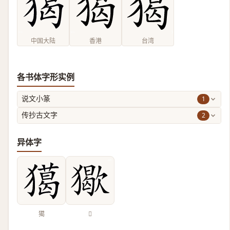
中国大陆
香港
台湾
各书体字形实例
1
说文小篆
2
传抄古文字
异体字
獦
𤢔