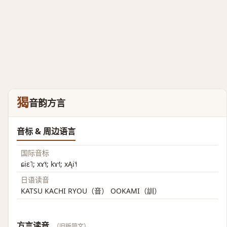
猲
音韵方言
音标 & 周边语言
国际音标
ɕiɛ˥; xɤ˥˧; kɤ˧˥; xĄi˥˧
日语读音
KATSU KACHI RYOU（音） OOKAMI（訓）
方言读音
（旧版简文）