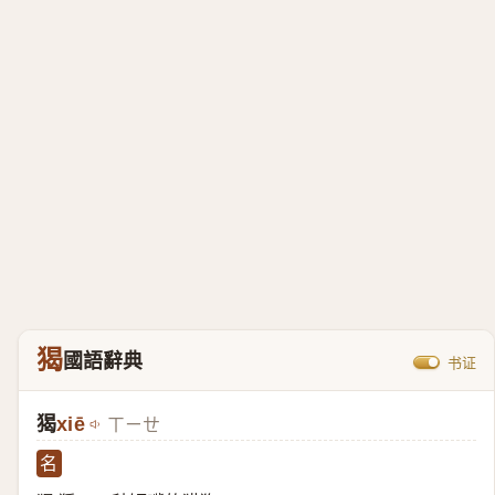
猲
國語辭典
书证
猲
xiē
ㄒㄧㄝ
名