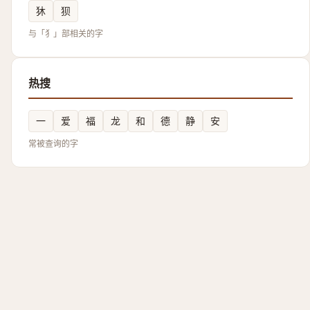
狇
狈
与「犭」部相关的字
热搜
一
爱
福
龙
和
德
静
安
常被查询的字