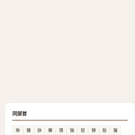
同部首
㹯
㹪
㹟
獬
㺓
㺋
狡
狮
狯
獕