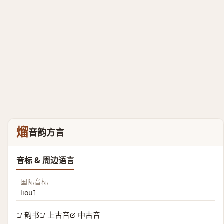
熘
音韵方言
音标 & 周边语言
国际音标
liou˥
韵书
上古音
中古音