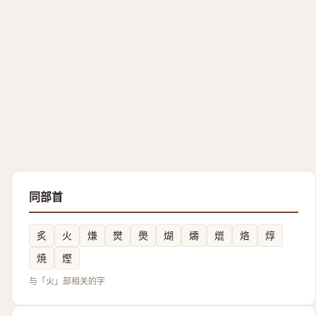
同部首
炙
火
熑
燓
爂
煳
燽
熴
烙
焞
焼
熞
与「火」部相关的字