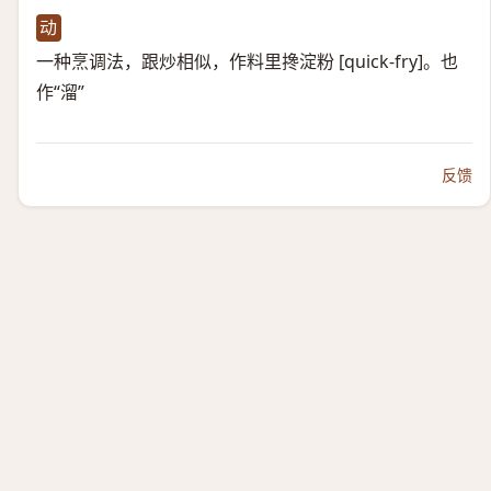
动
一种烹调法，跟炒相似，作料里搀淀粉 [quick-fry]。也
作“溜”
反馈