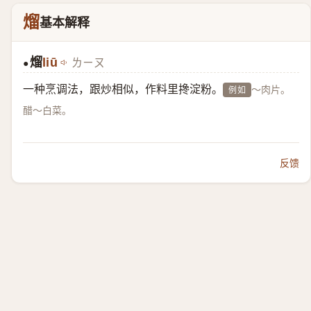
熘
基本解释
熘
liū
ㄌㄧㄡ
●
一种烹调法，跟炒相似，作料里搀淀粉。
～肉片。
例如
醋～白菜。
反馈