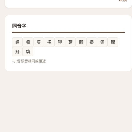
同音字
嵧
嚠
瑬
橊
疁
䝀
䶉
摎
䉧
瑠
䱖
騮
与 熘 读音相同或相近