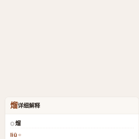
熘
详细解释
熘
◎
liū