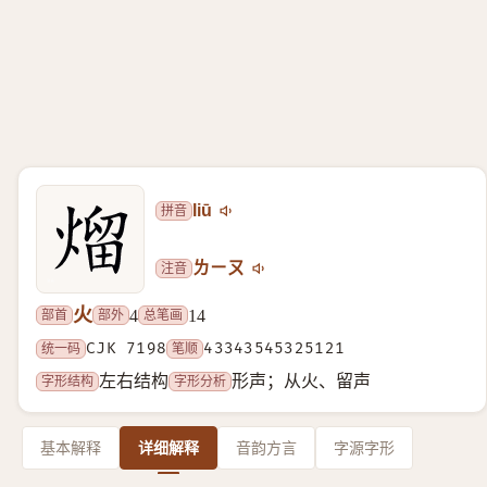
拼音
liū
注音
ㄌㄧㄡ
火
部首
部外
总笔画
4
14
统一码
CJK 7198
笔顺
43343545325121
字形结构
字形分析
左右结构
形声；从火、留声
基本解释
详细解释
音韵方言
字源字形