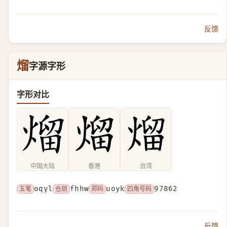
反馈
熘
字源字形
字形对比
中国大陆
香港
台湾
五笔
oqyl
仓颉
fhhw
郑码
uoyk
四角号码
97862
反馈