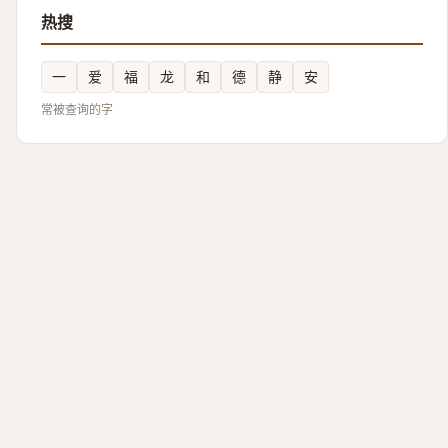
热搜
一
爱
福
龙
和
德
静
安
常被查询的字