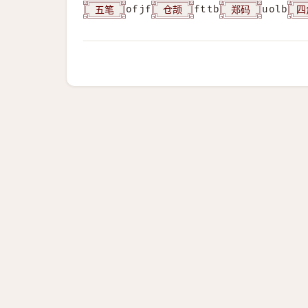
五笔
仓颉
郑码
四
ofjf
fttb
uolb