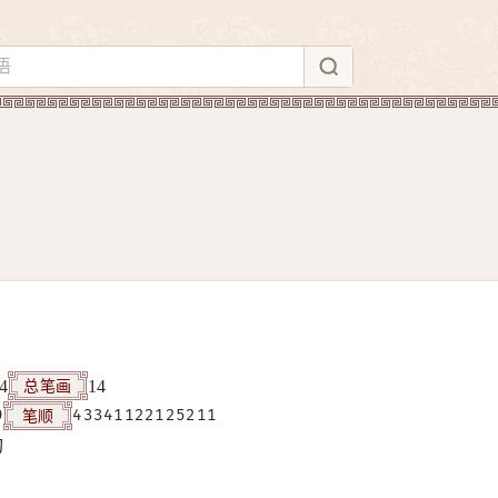
总笔画
4
14
笔顺
9
43341122125211
构