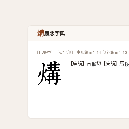
煹
康熙字典
【巳集中】【火字部】 康熙笔画：14 部外笔画：10
【廣韻】古
切【集韻】居
𠋫
𠋫