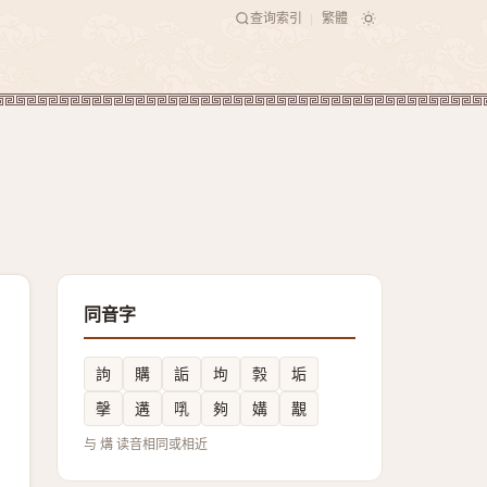
查询索引
繁體
|
同音字
訽
購
詬
坸
㝅
垢
撀
遘
啂
夠
媾
覯
与 煹 读音相同或相近