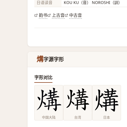
日语读音
KOU KU（音） NOROSHI（訓）
韵书
上古音
中古音
煹
字源字形
字形对比
中国大陆
台湾
日本