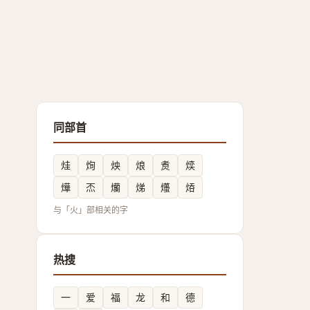
同部首
烓
㶷
炴
烺
煑
㷜
燁
㶨
爤
焍
爡
㶺
与「火」部相关的字
热搜
一
爱
福
龙
和
德