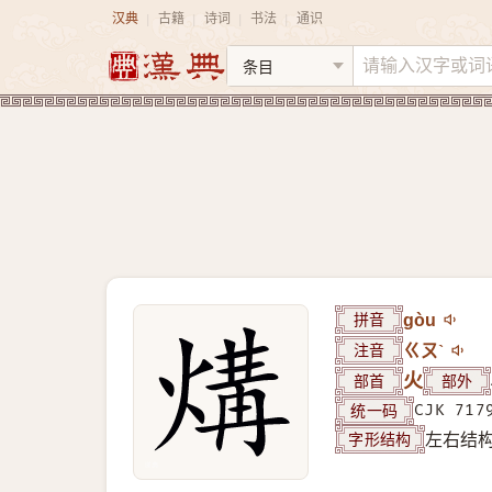
汉典
古籍
诗词
书法
通识
|
|
|
|
拼音
gòu
注音
ㄍㄡˋ
部首
火
部外
统一码
CJK 717
字形结构
左右结