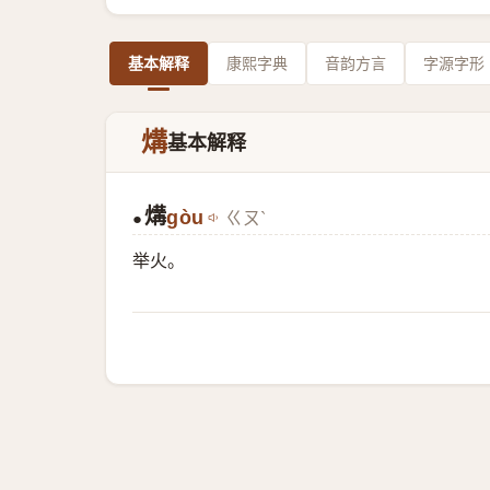
基本解释
康熙字典
音韵方言
字源字形
煹
基本解释
煹
gòu
ㄍㄡˋ
●
举火。