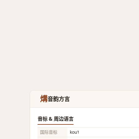
煹
音韵方言
音标 & 周边语言
国际音标
kou˥˧