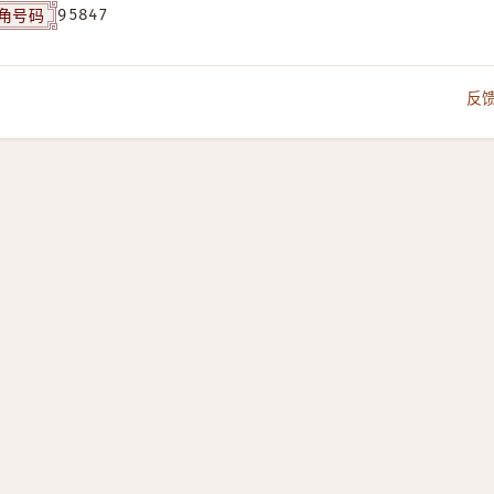
角号码
95847
反