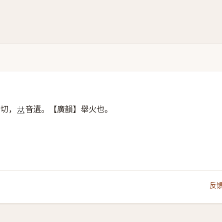
切，
音遘。【廣韻】舉火也。
𠀤
反