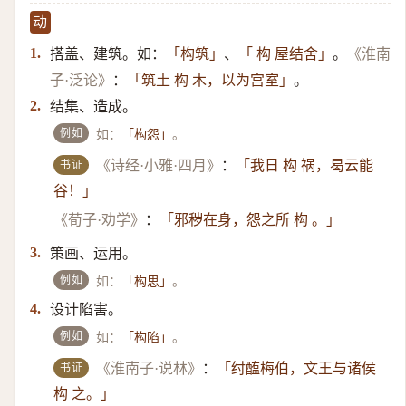
动
搭盖、建筑。如：
、
。
1.
「构筑」
「 构 屋结舍」
《淮南
：
。
子·泛论》
「筑土 构 木，以为宫室」
结集、造成。
2.
例如
如：
。
「构怨」
书证
《诗经·小雅·四月》
：
「我日 构 祸，曷云能
谷！」
《荀子·劝学》
：
「邪秽在身，怨之所 构 。」
策画、运用。
3.
例如
如：
。
「构思」
设计陷害。
4.
例如
如：
。
「构陷」
书证
《淮南子·说林》
：
「纣醢梅伯，文王与诸侯
构 之。」