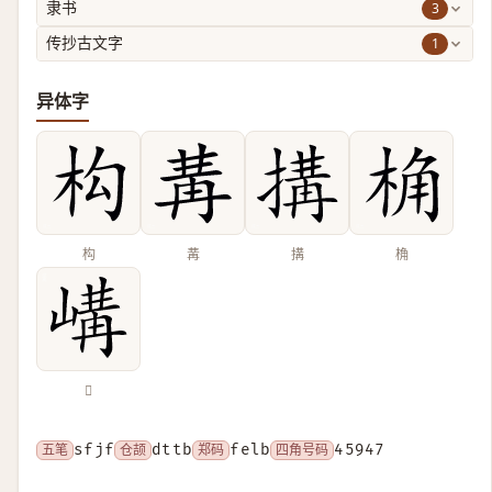
3
隶书
1
传抄古文字
异体字
构
冓
搆
桷
𡻉
五笔
sfjf
仓颉
dttb
郑码
felb
四角号码
45947