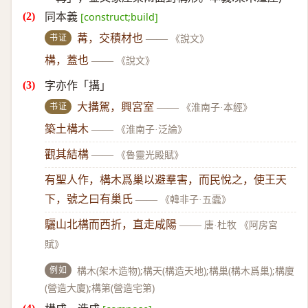
同本義
[construct;build]
书证
冓，交積材也
——
《說文》
構，蓋也
——
《說文》
字亦作「搆」
书证
大搆駕，興宮室
——
《淮南子·本經》
築土構木
——
《淮南子·泛論》
觀其結構
——
《魯靈光殿賦》
有聖人作，構木爲巢以避羣害，而民悅之，使王天
下，號之曰有巢氏
——
《韓非子·五蠹》
驪山北構而西折，直走咸陽
——
唐·杜牧 《阿房宮
賦》
例如
構木(架木造物);構天(構造天地);構巢(構木爲巢);構廈
(營造大廈);構第(營造宅第)