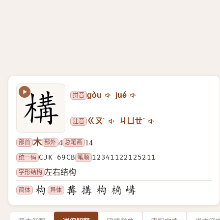
拼音
gòu
jué
注音
ㄍㄡˋ
ㄐㄩㄝˊ
木
部首
部外
总笔画
4
14
统一码
CJK 69CB
笔顺
12341122125211
字形结构
左右结构
简体
异体