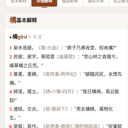
基本解释
详细解释
國語辭典
康熙字典
说文解
構
基本解释
構
gòu
ㄍㄡˋ
●
架木造屋。
：“厥子乃弗肯堂，矧肯構?”
《書•大誥》
房屋；屋宇。晋陸雲
：“悲山林之杳藹兮，
《歲暮賦》
痛華構之丘荒。”
基業，業績。
：“顧臨兆民，永懷先
《南齊書•明帝紀》
構。”
締造，建立。
：“我日構禍，曷云能
《詩•小雅•四月》
穀!”
連結，交合。
：“男女構精，萬物化
《易•繫辞下》
生。”
草擬；寫作。
：“捉筆賦
《新唐書•楊恭仁傳附楊師道》