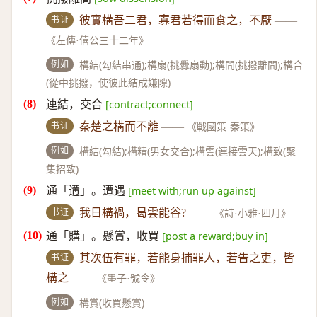
书证
彼實構吾二君，寡君若得而食之，不厭
——
《左傳·僖公三十二年》
例如
構結(勾結串通);構扇(挑釁扇動);構間(挑撥離間);構合
(從中挑撥，使彼此結成嫌隙)
連結，交合
[contract;connect]
书证
秦楚之構而不離
——
《戰國策·秦策》
例如
構結(勾結);構精(男女交合);構雲(連接雲天);構致(聚
集招致)
通「遘」。遭遇
[meet with;run up against]
书证
我日構禍，曷雲能谷?
——
《詩·小雅·四月》
通「購」。懸賞，收買
[post a reward;buy in]
书证
其次伍有罪，若能身捕罪人，若告之吏，皆
構之
——
《墨子·號令》
例如
構賞(收買懸賞)