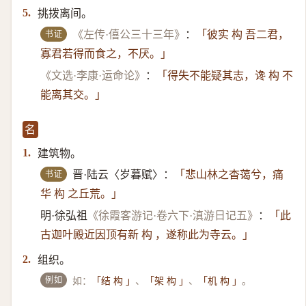
挑拨离间。
5.
书证
《左传·僖公三十三年》
：
「彼实 构 吾二君，
寡君若得而食之，不厌。」
《文选·李康·运命论》
：
「得失不能疑其志，谗 构 不
能离其交。」
名
建筑物。
1.
书证
晋·陆云〈岁暮赋〉：
「悲山林之杳蔼兮，痛
华 构 之丘荒。」
明·徐弘祖
《徐霞客游记·卷六下·滇游日记五》
：
「此
古迦叶殿近因顶有新 构 ，遂称此为寺云。」
组织。
2.
例如
如：
、
、
。
「结 构 」
「架 构 」
「机 构 」