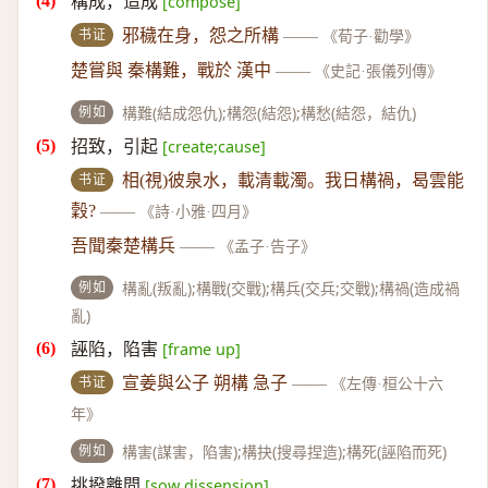
構成，造成
[compose]
书证
邪穢在身，怨之所構
——
《荀子·勸學》
楚嘗與 秦構難，戰於 漢中
——
《史記·張儀列傳》
例如
構難(結成怨仇);構怨(結怨);構愁(結怨，結仇)
招致，引起
[create;cause]
书证
相(視)彼泉水，載清載濁。我日構禍，曷雲能
穀?
——
《詩·小雅·四月》
吾聞秦楚構兵
——
《孟子·告子》
例如
構亂(叛亂);構戰(交戰);構兵(交兵;交戰);構禍(造成禍
亂)
誣陷，陷害
[frame up]
书证
宣姜與公子 朔構 急子
——
《左傳·桓公十六
年》
例如
構害(謀害，陷害);構抉(搜尋捏造);構死(誣陷而死)
挑撥離間
[sow dissension]