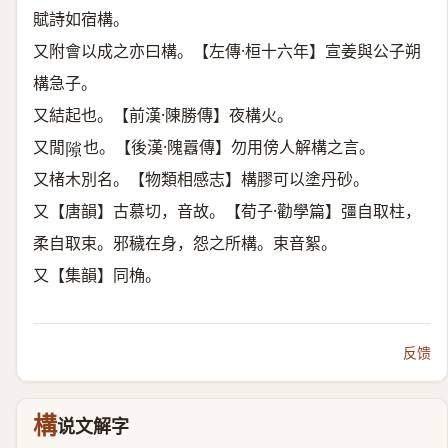
賦詩如宿構。
又附會以成之亦曰構。【左傳·桓十六年】宣姜與公子朔
構急子。
又結起也。【前漢·陳勝傳】夜構火。
又閒
也。【後漢·隗囂傳】勿用傍人解構之言。
𨻶
又楮木別名。【物類相感志】構膠可以塗丹砂。
又【唐韻】古慕切，音故。【荀子·勸學篇】彊自取柱，
柔自取束。邪穢在身，怨之所構。束音絮。
又【集韻】同桷。
反馈
構
说文解字