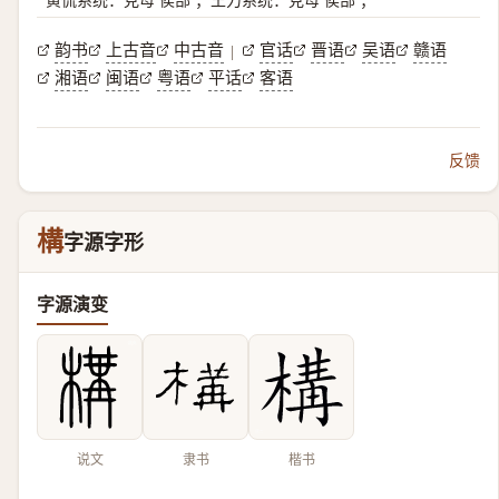
韵书
上古音
中古音
官话
晋语
吴语
赣语
|
湘语
闽语
粤语
平话
客语
反馈
構
字源字形
字源演变
说文
隶书
楷书