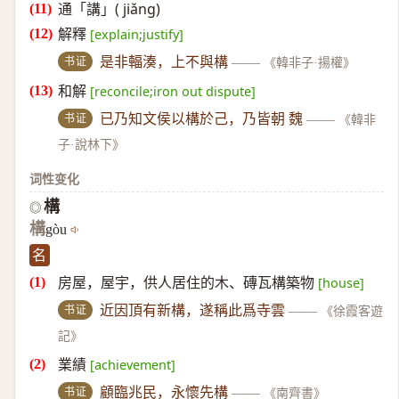
通「講」( jiǎng)
解釋
[explain;justify]
书证
是非輻湊，上不與構
——
《韓非子·揚權》
和解
[reconcile;iron out dispute]
书证
已乃知文侯以構於己，乃皆朝 魏
——
《韓非
子·說林下》
词性变化
構
◎
構
gòu
名
房屋，屋宇，供人居住的木、磚瓦構築物
[house]
书证
近因頂有新構，遂稱此爲寺雲
——
《徐霞客遊
記》
業績
[achievement]
书证
顧臨兆民，永懷先構
——
《南齊書》