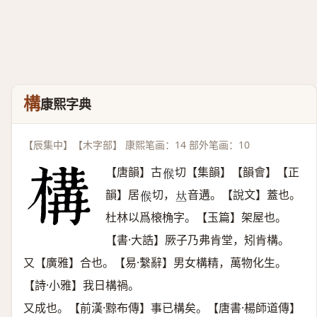
構
康熙字典
【辰集中】【木字部】 康熙笔画：14 部外笔画：10
【唐韻】古
切【集韻】【韻會】【正
𠋫
韻】居
切，
音遘。【說文】蓋也。
𠋫
𠀤
杜林以爲榱桷字。【玉篇】架屋也。
【書·大誥】厥子乃弗肯堂，矧肯構。
又【廣雅】合也。【易·繫辭】男女構精，萬物化生。
【詩·小雅】我日構禍。
又成也。【前漢·黥布傳】事已構矣。【唐書·楊師道傳】