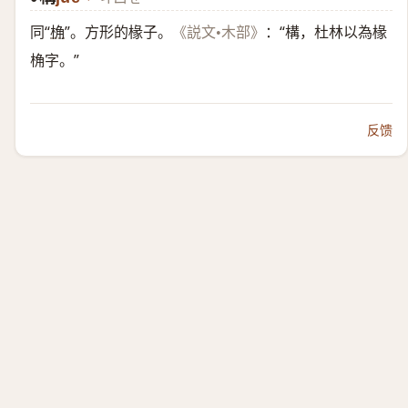
同“
桷
”。方形的椽子。
：“構，杜林以為椽
《説文•木部》
桷字。”
反馈