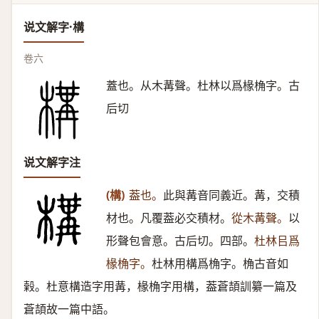
说文解字·構
卷六
蓋也。从木冓聲。杜林以爲椽桷字。古
后切
说文解字注
(構)
葢也。
此與冓音同義近。冓，交積
材也。凡覆葢必交積材。
從木冓聲。
以
形聲包會意。古后切。四部。
杜林㠯爲
椽桷字。
杜林用構爲桷字。桷古音如
榖。杜意構造字用冓，椽桷字用構，葢蒼頡訓纂一篇及
蒼頡故一篇中語。