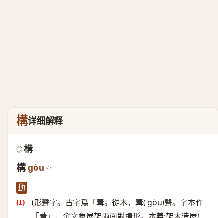
構
详细解释
構
◎
構
gòu
動
(形聲字。古字爲「冓。從木，冓( gòu)聲。字本作
「冓」，金文象屋架兩面對構形。本義:架木造屋)