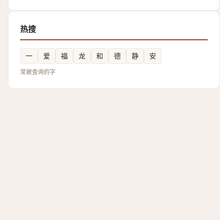
热搜
一
爱
福
龙
和
德
静
安
常被查询的字