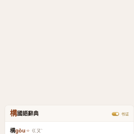
構
國語辭典
书证
構
gòu
ㄍㄡˋ