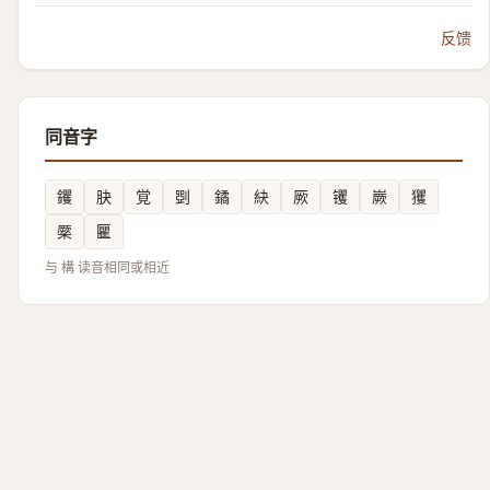
反馈
同音字
钁
䏐
覚
㓸
鐍
䊽
厥
䦆
嶡
玃
橜
匷
与 構 读音相同或相近