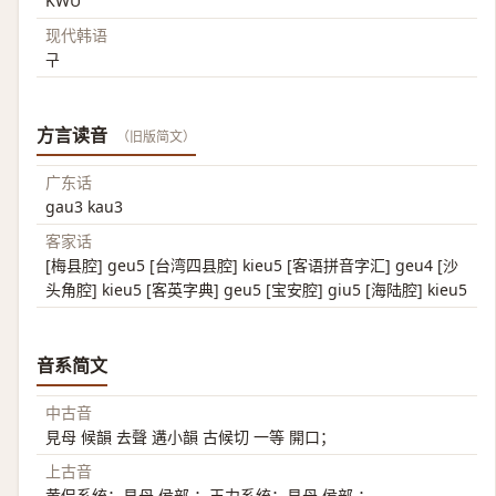
KWU
现代韩语
구
方言读音
（旧版简文）
广东话
gau3 kau3
客家话
[梅县腔] geu5 [台湾四县腔] kieu5 [客语拼音字汇] geu4 [沙
头角腔] kieu5 [客英字典] geu5 [宝安腔] giu5 [海陆腔] kieu5
音系简文
中古音
見母 候韻 去聲 遘小韻 古候切 一等 開口；
上古音
黄侃系统：見母 侯部 ；王力系统：見母 侯部 ；