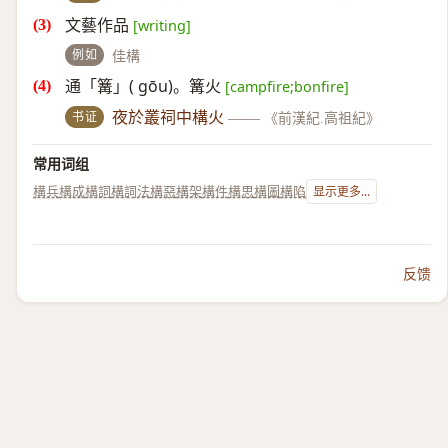
文藝作品
[writing]
例如
佳構
通「篝」( gōu)。篝火
[campfire;bonfire]
书证
夜於叢祠中構火
——
《前漢紀.高祖紀》
常用词组
構兵
構成
構詞
構詞法
構惡
構架
構件
構思
構圖
構陷
显示更多...
反馈