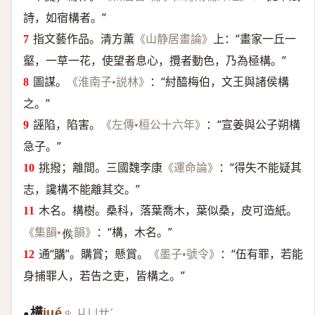
詩，如宿構者。”
指文藝作品。清方薫
上：“畫家一丘一
《山静居畫論》
壑，一草一花，使望者息心，攬者動色，乃為極構。”
圖謀。
：“紂醯梅伯，文王與諸侯構
《淮南子•説林》
之。”
誣陷，陷害。
：“宣姜與公子朔構
《左傳•桓公十六年》
急子。”
挑撥；離間。三國魏李康
：“得失不能疑其
《運命論》
志，讒構不能離其交。”
木名。構樹。桑科，落葉喬木，葉似桑，皮可造紙。
：“構，木名。”
《集韻•
韻》
𠊱
通“
購
”。購賞；懸賞。
：“伍有罪，若能
《墨子•號令》
身捕罪人，若告之吏，皆構之。”
構
jué
ㄐㄩㄝˊ
●