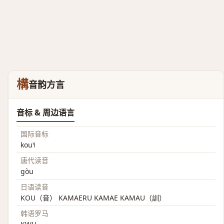
構
音韵方言
音标 & 周边语言
国际音标
kou˥˧
唐代读音
gòu
日语读音
KOU（音） KAMAERU KAMAE KAMAU（訓）
韩语罗马