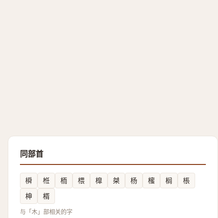
同部首
橓
栣
栭
椳
橰
桀
杨
櫁
榈
棖
柛
楈
与「木」部相关的字