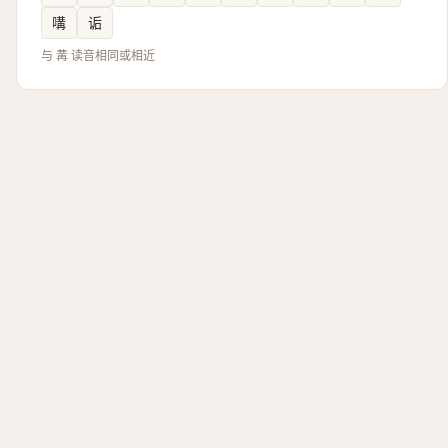
㗕
诟
与 冓 读音相同或相近