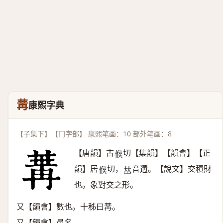
冓
康熙字典
【子集下】【冂字部】 康熙笔画：10 部外笔画：8
【唐韻】古
切【集韻】【韻會】【正
𠋫
韻】居
切，
音遘。【說文】交積財
𠋫
𠀤
也。象對交之形。
又【韻會】數也。十秭曰冓。
又【韻會】邑名。