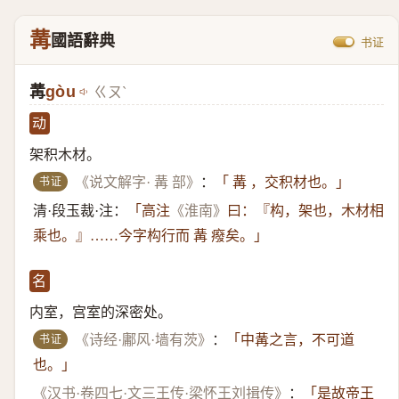
冓
國語辭典
书证
冓
gòu
ㄍㄡˋ
动
架积木材。
书证
《说文解字· 冓 部》
：
「 冓 ，交积材也。」
清·段玉裁·注：
「高注
《淮南》
曰：『构，架也，木材相
乘也。』……今字构行而 冓 癈矣。」
名
内室，宫室的深密处。
书证
《诗经·鄘风·墙有茨》
：
「中冓之言，不可道
也。」
《汉书·卷四七·文三王传·梁怀王刘揖传》
：
「是故帝王