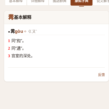
基本解释
详细解释
國語辭典
康熙字典
说文解
冓
基本解释
冓
gòu
ㄍㄡˋ
●
同“
构
”。
同“
遘
”。
宫室的深处。
反馈