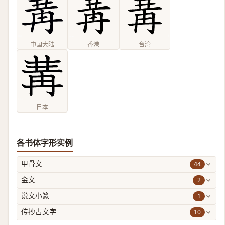
中国大陆
香港
台湾
日本
各书体字形实例
44
甲骨文
2
金文
1
说文小篆
10
传抄古文字