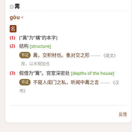
冓
◎
gòu
名
(“冓”为“構”的本字)
结构
[structure]
书证
冓，交积材也。象对交之形
——
《说文》
按，以木相加也
假借为“篝”。宫室深密处
[depths of the house]
书证
不窥人闺门之私，听闻中冓之言
——
《汉
书》
反馈