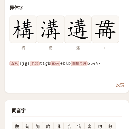
异体字
構
溝
遘
𣫳
五笔
fjgf
仓颉
ttgb
郑码
eblb
四角号码
55447
反馈
同音字
覯
句
䵶
訽
㳶
啂
钩
㝤
呴
㨌