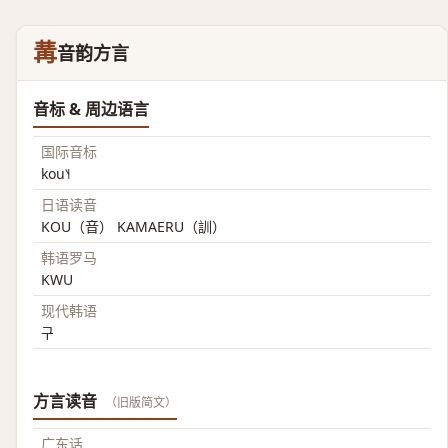
冓
音韵方言
音标 & 周边语言
国际音标
kou˥˧
日语读音
KOU（音） KAMAERU（訓）
韩语罗马
KWU
现代韩语
구
方言读音
（旧版简文）
广东话