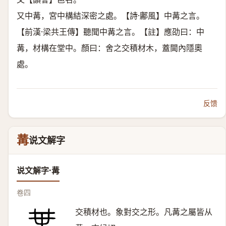
又中冓，宮中構結深密之處。【詩·鄘風】中冓之言。
【前漢·梁共王傳】聽聞中冓之言。【註】應劭曰：中
冓，材構在堂中。顏曰：舍之交積材木，蓋閫內隱奧
處。
反馈
冓
说文解字
说文解字·冓
卷四
交積材也。象對交之形。凡冓之屬皆从