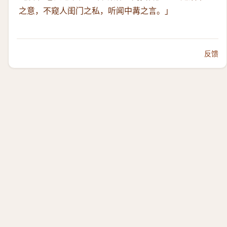
之意，不窥人闺门之私，听闻中冓之言。」
反馈