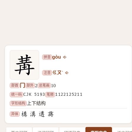
拼音
gòu
注音
ㄍㄡˋ
冂
部首
部外
总笔画
2
10
统一码
CJK 5193
笔顺
1122125211
字形结构
上下结构
异体