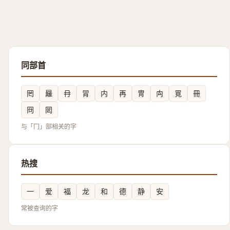
同部首
罔
㒿
冄
冐
内
再
冑
禸
㒻
冊
冏
㒺
与「冂」部相关的字
热搜
一
爱
福
龙
和
德
静
安
常被查询的字