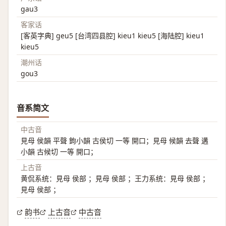
gau3
客家话
[客英字典] geu5 [台湾四县腔] kieu1 kieu5 [海陆腔] kieu1
kieu5
潮州话
gou3
音系简文
中古音
見母 侯韻 平聲 鉤小韻 古侯切 一等 開口；見母 候韻 去聲 遘
小韻 古候切 一等 開口；
上古音
黄侃系统：見母 侯部 ；見母 侯部 ；王力系统：見母 侯部 ；
見母 侯部 ；
韵书
上古音
中古音