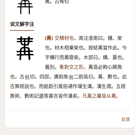
冓。古候切
说文解字注
(冓)
交積材也。
高注淮南曰。構、架
也。材木相乗架也。按結冓當作此。今
字構行而冓廢矣。木部曰。構、葢也。
義別。
象對交之形。
冓造必鉤心鬬角
也。古
切。四部。廣韵矦
二韵皆曰。冓、數也。此
𠋫
𠋫
古筭經說也。而紙韵引風俗通作壤生溝。溝生㵎。五經
筭術、數術記遺等書亦皆作溝矣。
凡冓之屬皆从冓。
反馈