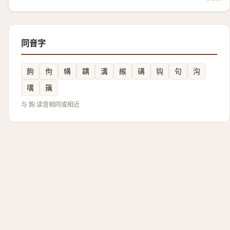
同音字
䬲
佝
㡚
韝
溝
緱
䃓
钩
句
沟
㗕
簼
与 鉤 读音相同或相近