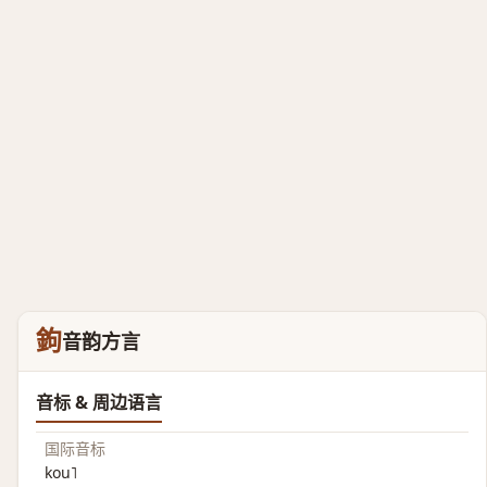
鉤
音韵方言
音标 & 周边语言
国际音标
kou˥