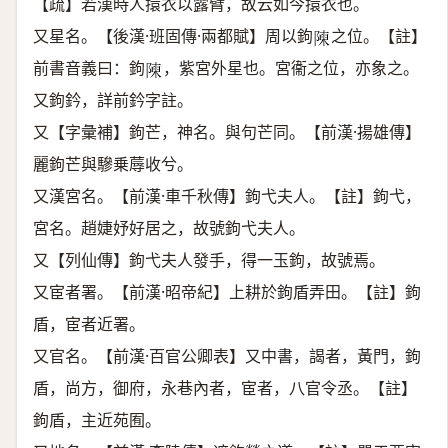
【疏】若漢時人擐衣以露臂，故云如今擐衣也。
又星名。【後漢·班固傳·兩都賦】周以鉤
之位。【註】
𨻰
前書音義曰：鉤
，紫宮外星也。宮衞之位，亦象之。
𨻰
又鉤鈐，詳前鈐字註。
又【字彙補】鉤芒，神名。與句芒同。【前漢·揚雄傳】
麗鉤芒與驂乗蓐收兮。
又漢宮名。【前漢·車千秋傳】鉤弋夫人。【註】鉤弋，
宮名。趙婕妤好居之，故號鉤弋夫人。
又【列仙傳】鉤弋夫人發手，得一玉鉤，故號焉。
又宦者署。【前漢·昭帝紀】上耕於鉤盾弄田。【註】鉤
盾，宦者近署。
又官名。【前漢·百官公卿表】又中書，謁者，黃門，鉤
盾，尚方，御府，永巷內者，宦者，八官令丞。【註】
鉤盾，主近苑囿。