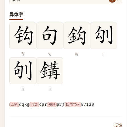
异体字
钩
句
鈎
𠚸
𠛎
𨪋
五笔
qqkg
仓颉
cpr
郑码
prj
四角号码
87120
反馈