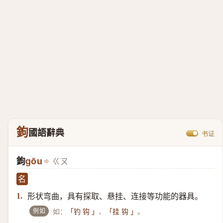
鉤
國語辭典
书证
鉤
gōu
ㄍㄡ
名
形状弯曲，具有探取、悬挂、连接等功能的器具。
1.
例如
如：
、
。
「钓 钩 」
「挂 钩 」