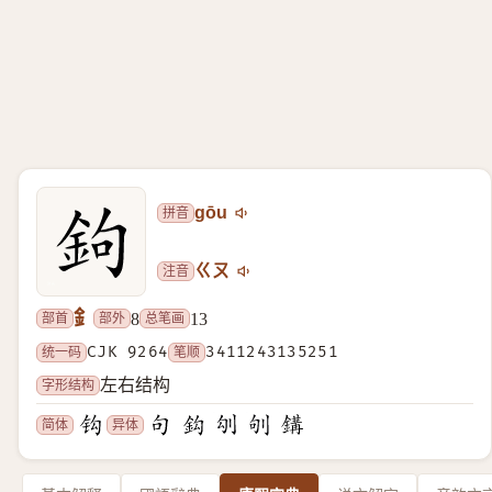
拼音
gōu
注音
ㄍㄡ
釒
部首
部外
总笔画
8
13
统一码
CJK 9264
笔顺
3411243135251
字形结构
左右结构
简体
异体