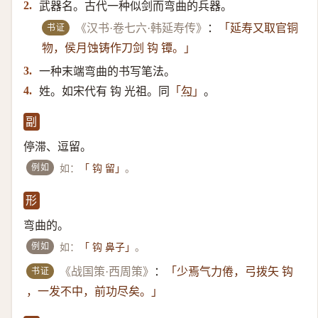
武器名。古代一种似剑而弯曲的兵器。
2.
书证
《汉书·卷七六·韩延寿传》
：
「延寿又取官铜
物，侯月蚀铸作刀剑 钩 镡。」
一种末端弯曲的书写笔法。
3.
姓。如宋代有 钩 光祖。同
。
4.
「
勾
」
副
停滞、逗留。
例如
如：
。
「 钩 留」
形
弯曲的。
例如
如：
。
「 钩 鼻子」
书证
《战国策·西周策》
：
「少焉气力倦，弓拨矢 钩
，一发不中，前功尽矣。」