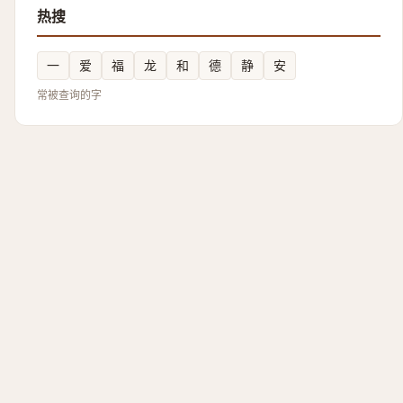
热搜
一
爱
福
龙
和
德
静
安
常被查询的字