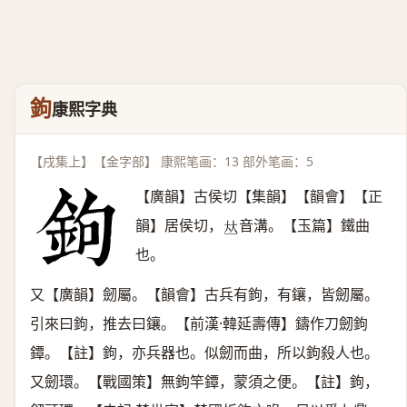
鉤
康熙字典
【戌集上】【金字部】 康熙笔画：13 部外笔画：5
【廣韻】古侯切【集韻】【韻會】【正
韻】居侯切，
音溝。【玉篇】鐵曲
𠀤
也。
又【廣韻】劒屬。【韻會】古兵有鉤，有鑲，皆劒屬。
引來曰鉤，推去曰鑲。【前漢·韓延壽傳】鑄作刀劒鉤
鐔。【註】鉤，亦兵器也。似劒而曲，所以鉤殺人也。
又劒環。【戰國策】無鉤竿鐔，蒙須之便。【註】鉤，