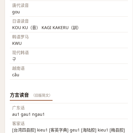
唐代读音
gou
日语读音
KOU KU（音） KAGI KAKERU（訓）
韩语罗马
KWU
现代韩语
구
越南语
câu
方言读音
（旧版简文）
广东话
au1 gau1 ngau1
客家话
[台湾四县腔] kieu1 [客英字典] geu1 [海陆腔] kieu1 [梅县腔]