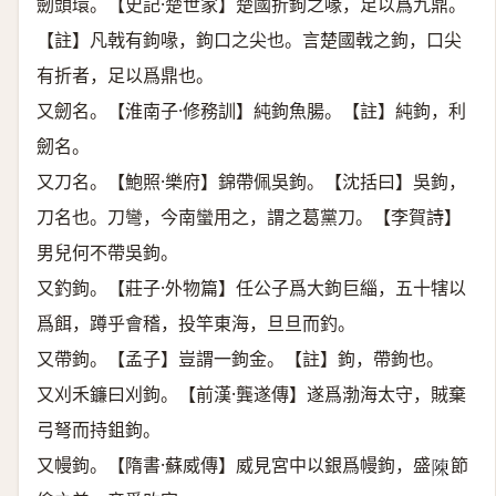
劒頭環。【史記·楚世家】楚國折鉤之喙，足以爲九鼎。
【註】凡戟有鉤喙，鉤口之尖也。言楚國戟之鉤，口尖
有折者，足以爲鼎也。
又劒名。【淮南子·修務訓】純鉤魚腸。【註】純鉤，利
劒名。
又刀名。【鮑照·樂府】錦帶佩吳鉤。【沈括曰】吳鉤，
刀名也。刀彎，今南蠻用之，謂之葛黨刀。【李賀詩】
男兒何不帶吳鉤。
又釣鉤。【莊子·外物篇】任公子爲大鉤巨緇，五十犗以
爲餌，蹲乎會稽，投竿東海，旦旦而釣。
又帶鉤。【孟子】豈謂一鉤金。【註】鉤，帶鉤也。
又刈禾鐮曰刈鉤。【前漢·龔遂傳】遂爲渤海太守，賊棄
弓弩而持鉏鉤。
又幔鉤。【隋書·蘇威傳】威見宮中以銀爲幔鉤，盛
節
𨻰