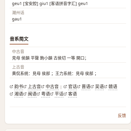
geu1 [宝安腔] giu1 [客语拼音字汇] geu1
潮州话
gau1
音系简文
中古音
見母 侯韻 平聲 鉤小韻 古侯切 一等 開口；
上古音
黄侃系统：見母 侯部 ；王力系统：見母 侯部 ；
韵书
上古音
中古音
官话
晋语
吴语
赣语
|
湘语
闽语
粤语
平话
客语
反馈