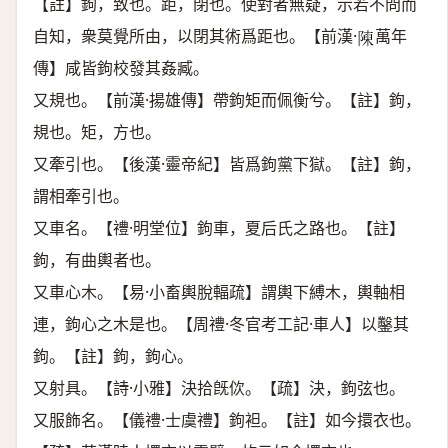
【註】鉤，致也。距，閉也。使對者無疑，示若不問而
自知，衆莫覺所由，以閉其術爲距也。【前漢·
萬年
𨻰
傳】咸皆鉤校發其姦臧。
又規也。【前漢·揚雄傳】帶鉤矩而佩衡兮。【註】鉤，
規也。矩，方也。
又牽引也。【後漢·靈帝紀】皆爲鉤黨下獄。【註】鉤，
謂相牽引也。
又車名。【禮·明堂位】鉤車，夏后氏之路也。【註】
鉤，有曲輿者也。
又車心木。【易·小畜輿脫輻疏】謂輿下縛木，輿軸相
連，鉤心之木是也。【周禮·冬官考工記·車人】以鑿其
鉤。【註】鉤，鉤心。
又射具。【詩·小雅】決拾旣佽。【疏】決，鉤弦也。
又服飾名。【儀禮·士虞禮】鉤袒。【註】如今擐衣也。