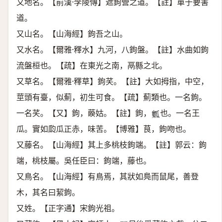
又地名。【前漢·李陵傳】遮鉤營之道。【註】單于要害
道。
又山名。【山海經】鉤吾之山。
又水名。【爾雅·釋水】九河，八鉤盤。【註】水曲如鉤
流盤桓也。【疏】在東光之南，鬲縣之北。
又草名。【爾雅·釋草】鉤芺。【註】大如拇指，中空，
莖頭有臺，似薊，初生可食。【疏】薊類也。一名鉤。
一名芺。【又】鉤，藈姑。【註】鉤，
也。一名王
𤬏
瓜。實如瓝瓜正赤，味苦。【博雅】茛，鉤吻也。
又藤名。【山海經】其上多桃枝鉤端。【註】郭云：鉤
端，桃枝屬。吳任臣曰：鉤端，藤也。
又鳥名。【山海經】有鳥焉，其狀如鳧而鼠尾，善登
木，其名曰絜鉤。
又姓。【正字通】宋鉤光祖。