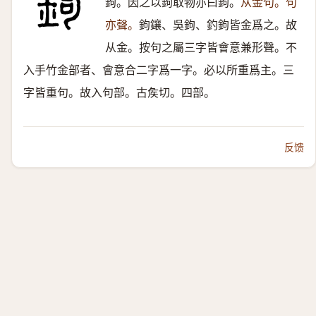
鉤。因之以鉤取物亦曰鉤。
从金句。句
亦聲。
鉤鑲、吳鉤、釣鉤皆金爲之。故
从金。按句之屬三字皆會意兼形聲。不
入手竹金部者、會意合二字爲一字。必以所重爲主。三
字皆重句。故入句部。古矦切。四部。
反馈