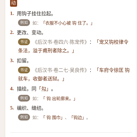
动
用钩子挂住拉起。
1.
例如
如：
「衣服不小心被 钩 住了。」
更改、变动。
2.
书证
《后汉书·卷四六·陈宠传》
：
「宠又钩校律令
条法，溢于甫刑者除之。」
扣留。
3.
书证
《后汉书·卷二七·吴良传》
：
「车府令徐匡 钩
就车，收御者送狱。」
描绘。同
。
4.
「
勾
」
例如
如：
「 钩 出轮廓来。」
编织、缝纫。
5.
例如
如：
、
。
「 钩 围巾」
「钩边」