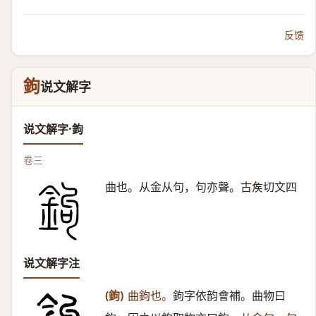
反馈
鉤
说文解字
说文解字·鉤
卷三
曲也。从金从句，句亦聲。古矦切文四
说文解字注
(鉤)
曲鉤也。
鉤字依韵會補。曲物曰