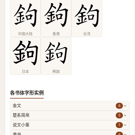
中国大陆
香港
台湾
日本
韩国
各书体字形实例
6
金文
5
楚系简帛
1
说文小篆
6
隶书