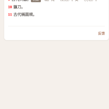
鐮刀。
古代稱圓規。
反馈