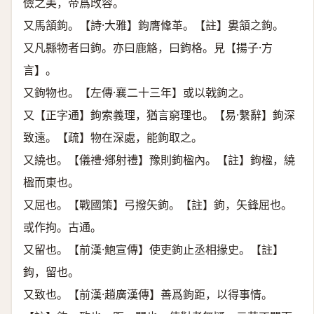
儉之美，帝爲攺容。
又馬頷鉤。【詩·大雅】鉤膺鞗革。【註】婁頷之鉤。
又凡縣物者曰鉤。亦曰鹿觡，曰鉤格。見【揚子·方
言】。
又鉤物也。【左傳·襄二十三年】或以戟鉤之。
又【正字通】鉤索義理，猶言窮理也。【易·繫辭】鉤深
致遠。【疏】物在深處，能鉤取之。
又繞也。【儀禮·鄕射禮】豫則鉤楹內。【註】鉤楹，繞
楹而東也。
又屈也。【戰國策】弓撥矢鉤。【註】鉤，矢鋒屈也。
或作拘。古通。
又留也。【前漢·鮑宣傳】使吏鉤止丞相掾史。【註】
鉤，留也。
又致也。【前漢·趙廣漢傳】善爲鉤距，以得事情。