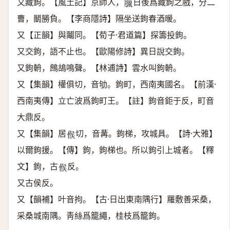
又藏鉤。【風土記】京師人，
日後爲藏鉤之戲，分二
𦡳
曹，鬭勝負。【李商隱詩】隔坐送鉤春酒暖。
又【正韻】與鬮同。【荀子·君道篇】探籌投鉤。
又交鉤，語不止也。【歐陽修詩】異日說交鉤。
又鉤輈，鷓鴣鳴聲。【林逋詩】雲水叫鉤輈。
又【集韻】權俱切，音劬。鉤町，西南夷國名。【前漢·
西南夷傳】立亡波爲鉤町王。【註】鉤音鉅于反，町音
大鼎反。
又【集韻】居
切，音冓。鉤梯，攻城具。【詩·大雅】
𠋫
以爾鉤援。【傳】鉤，鉤梯也。所以鉤引上城者。【釋
文】鉤，古
反。
𠋫
又古侯反。
又【韻補】叶音拘。【古·日出東南隅行】羅敷善采桑，
采桑城南隅。靑絲爲籠繩，桂枝爲籠鉤。