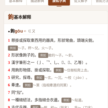
基本解释
國語辭典
康熙字典
说文解字
音韵方
鉤
基本解释
鉤
gōu
ㄍㄡ
●
懸掛或探取東西用的器具，形狀彎曲，頭端尖銳。
～子。秤～兒。火～子。
例如
形狀像鉤子的。
蠍的～子。～針。
例如
漢字筆形之一（亅、乛、乚、、、乙等）。
用鉤形物搭、掛或探取。
～住樹枝爬上去。
例如
研究，探尋。
～玄。～沉。～校（ jiào ）。
例如
牽連。
～黨（指相牽連的同黨）。
例如
同“
勾
”。
一種縫紉法，多指縫合衣邊。
～貼邊。
例如
古代兵器。
～戟。純～（劍名）。吳～（刀名）。
例如