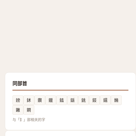
同部首
鎊
鉥
鑦
鑞
錔
鎃
銚
鋄
鑐
鏅
䥕
鐧
与「釒」部相关的字