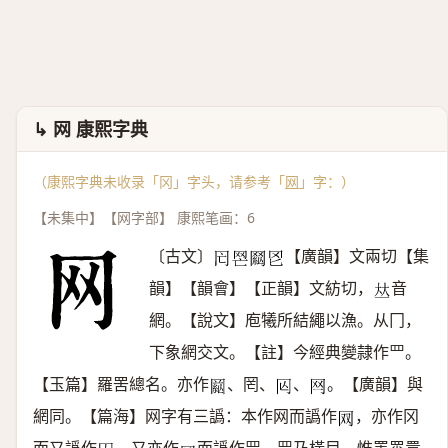
↳ 网 康熙字典
（康熙字典未收录「冈」字头，请参考「
网
」字：）
【未集中】【网字部】 康熙笔画：6
〔古文〕
【廣韻】文兩切【集
𠕃
𦉽
𦋟
𦉮
韻】【韻會】【正韻】文紡切，
音
𠀤
網。【說文】庖犧所結繩以漁。从冂，
下象網交文。【註】今經典變隷作罒。
【玉篇】羅罟總名。亦作
、罔、
、
。【廣韻】與
𦁒
𠕈
𦉯
網同。【篇海】网字有三譌：本作网而譌作
，亦作冈
𦉳