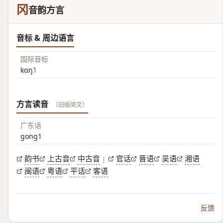
冈
音韵方言
音标 & 周边语言
国际音标
kɑŋ˥
方言读音
（旧版简文）
广东话
gong1
韵书
上古音
中古音
官话
晋语
吴语
湘语
|
闽语
粤语
平话
客语
反馈