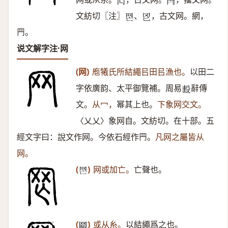
𠕃
𦉯
文紡切〖注〗
、
，古文网。網，
𦉽
𦉮
䍏。
说文解字注·网
(网)
庖犧氏所結繩㠯田㠯漁也。
以田二
字依廣韵、太平御覽補。周易
辭傳
𣪠
文。
从冖，
幂其上也。
下象网交文。
〈乂乂〉象网自。文紡切。在十部。五
經文字曰：說文作网。今依石經作䍏。
凡网之屬皆从
网。
(
)
网或加亡。
亡聲也。
𦉽
(
)
或从糸。
以結繩爲之也。
𦋟