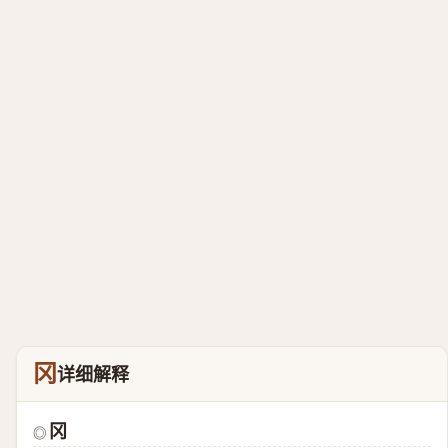
冈
详细解释
冈
◎