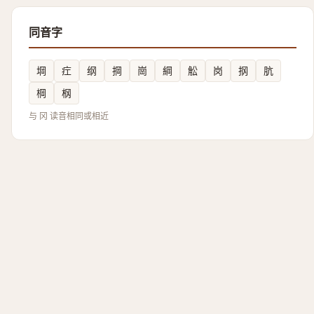
同音字
堈
疘
纲
掆
崗
綱
䚗
岗
㧏
肮
棡
㭎
与 冈 读音相同或相近