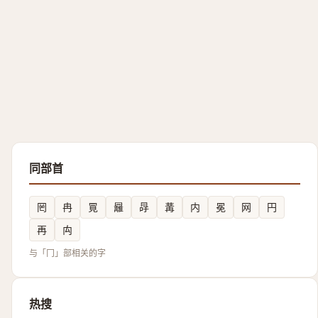
同部首
罔
冉
㒻
㒿
冔
冓
内
冕
网
円
再
禸
与「冂」部相关的字
热搜