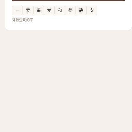
一
爱
福
龙
和
德
静
安
常被查询的字