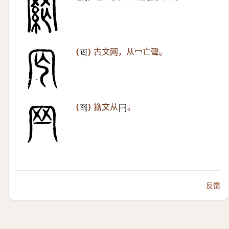
(
)
古文网，从冖亡聲。
𠕈
(
)
籒文从
。
𦉯
𠔼
反馈