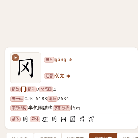
拼音
gāng
注音
ㄍㄤ
冂
部首
部外
总笔画
2
4
统一码
CJK 5188
笔顺
2534
字形结构
字形分析
半包围结构
指示
繁体
异体