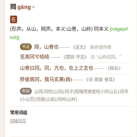
岡
gāng
名
(形声。从山，网声。本义:山脊，山岭) 同本义
[ridge(of
hill)]
书证
岡，山脊也
——
《说文》
俗亦误作崗
览高冈兮峣峣
——
《楚辞·守志》
注:“山岭曰冈。”
山脊曰冈。冈，亢也，在上之言也
——
《释名》
陟彼高冈，我马玄黄(病)
——
《诗·周南·卷耳》
例如
山冈;冈陀(山冈);冈子(低矮而坡度较小的山丘);冈岑
(小山峦);冈崖(山岩);冈岭(山岭)
常用词组
冈陵
冈峦