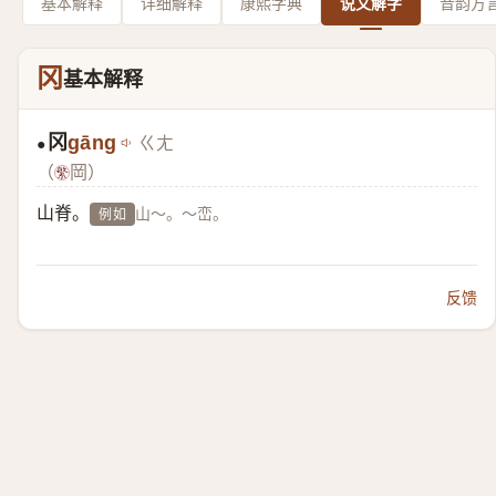
基本解释
详细解释
康熙字典
说文解字
音韵方
冈
基本解释
冈
gāng
ㄍㄤ
●
（
岡）
山脊。
山～。～峦。
例如
反馈