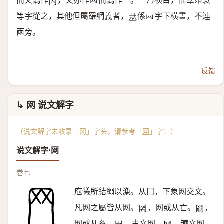
而又譌作
，又亦作
而譌作罒。罒乃橫目，惟睪眔睘
𠔿
𦉰
等字從之，其他但屬羅網義者，
係
字下橫畫，不連
𠀤
𦉰
兩旁。
反馈
↳ 网 说文解字
（说文解字未收录「冈」字头，请参考「
网
」字：）
说文解字·网
卷七
庖犧所結繩以漁。从冂，下象网交文。
凡网之屬皆从网。
，网或从亡。
，
𦉸
𦋟
网或从糸。
，古文网。
，籒文网。