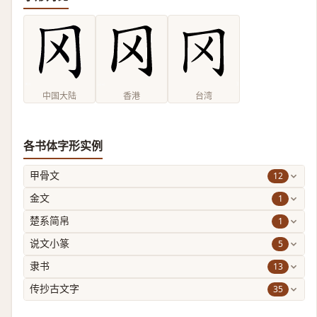
中国大陆
香港
台湾
各书体字形实例
12
甲骨文
1
金文
1
楚系简帛
5
说文小篆
13
隶书
35
传抄古文字