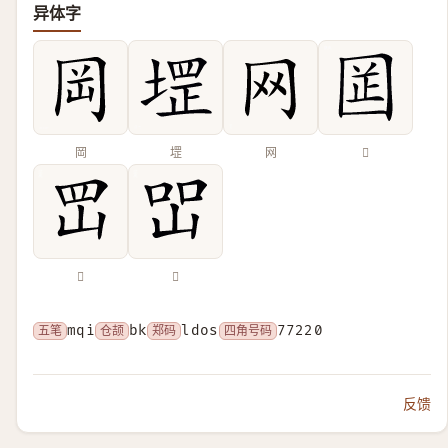
异体字
岡
堽
网
𡇬
𡶩
𡷇
五笔
mqi
仓颉
bk
郑码
ldos
四角号码
77220
反馈