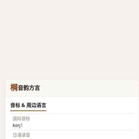
棡
音韵方言
音标 & 周边语言
国际音标
kɑŋ˥
日语读音