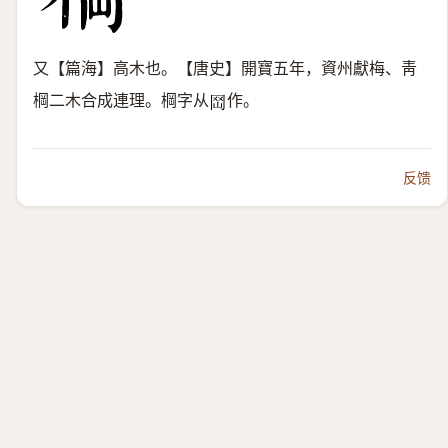
又【篇海】高木也。【唐史】開寶五年，資州獻梅、靑
棡二木合成連理。棡字从
作。
𡶬
反馈