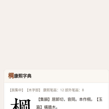
棡
康熙字典
【辰集中】【木字部】 康熙笔画：12 部外笔画：8
【集韻】居郞切，音岡。本作棡。【玉
篇】橫牆木。