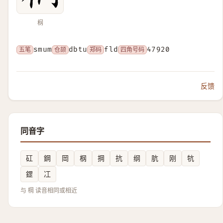
㭎
五笔
smum
仓颉
dbtu
郑码
fld
四角号码
47920
反馈
同音字
矼
鋼
岡
㭎
掆
抗
纲
肮
刚
牨
鎠
冮
与 棡 读音相同或相近