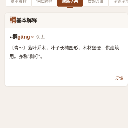
基本解释
详细解释
康熙字典
音韵方言
字源字
棡
基本解释
棡
gāng
ㄍㄤ
●
〔青～〕落叶乔木，叶子长椭圆形，木材坚硬，供建筑
用。亦称“槲栎”。
反馈