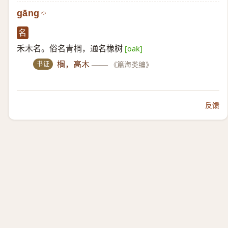
gāng
名
禾木名。俗名青棡，通名橡树
[oak]
书证
棡，高木
——
《篇海类编》
反馈