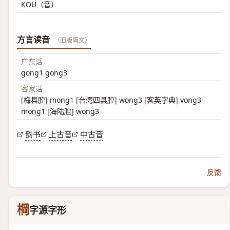
KOU（音）
方言读音
（旧版简文）
广东话
gong1 gong3
客家话
[梅县腔] mong1 [台湾四县腔] wong3 [客英字典] vong3
mong1 [海陆腔] wong3
韵书
上古音
中古音
反馈
棡
字源字形