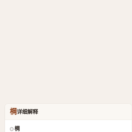
棡
详细解释
棡
◎