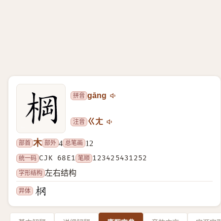
拼音
gāng
注音
ㄍㄤ
木
部首
部外
总笔画
4
12
统一码
CJK 68E1
笔顺
123425431252
字形结构
左右结构
异体