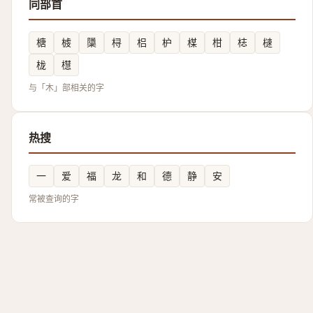
同部首
榶
榩
櫽
桪
梠
枦
楳
柑
梽
㯈
栊
櫘
与「木」部相关的字
热搜
一
爱
福
龙
和
德
静
安
常被查询的字