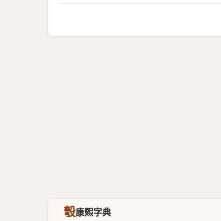
彀
康熙字典