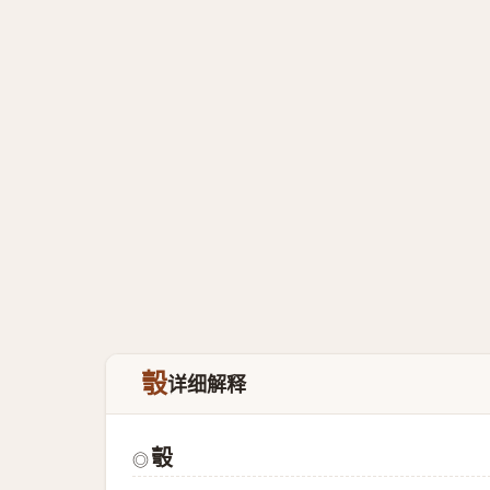
彀
详细解释
彀
◎