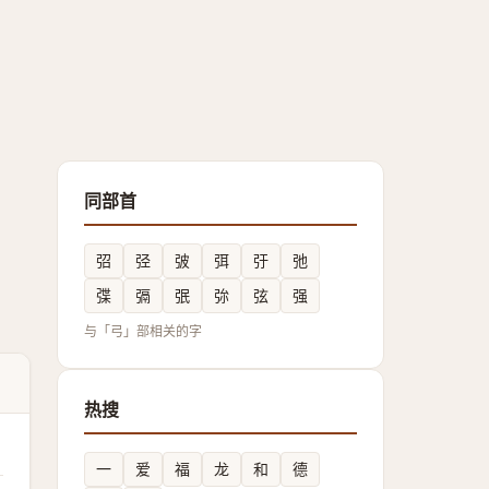
同部首
弨
弪
㢰
弭
弙
弛
弽
㣂
㢯
㢱
弦
强
与「弓」部相关的字
热搜
一
爱
福
龙
和
德