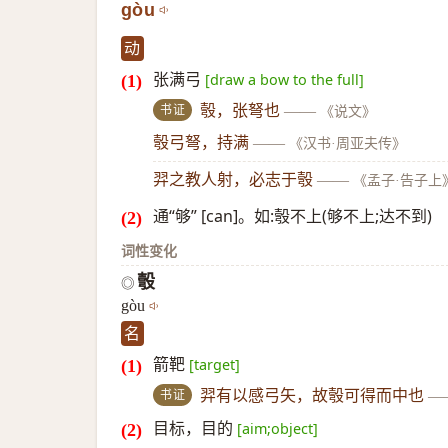
gòu
动
张满弓
[draw a bow to the full]
书证
彀，张弩也
——
《说文》
彀弓弩，持满
——
《汉书·周亚夫传》
羿之教人射，必志于彀
——
《孟子·告子上
通“够” [can]。如:彀不上(够不上;达不到)
词性变化
彀
◎
gòu
名
箭靶
[target]
书证
羿有以感弓矢，故彀可得而中也
—
目标，目的
[aim;object]