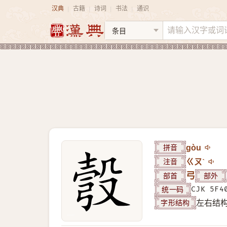
汉典
古籍
诗词
书法
通识
|
|
|
|
拼音
gòu
注音
ㄍㄡˋ
部首
弓
部外
统一码
CJK 5F4
字形结构
左右结