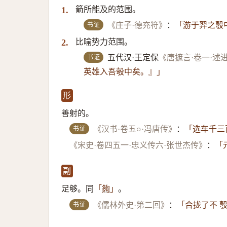
箭所能及的范围。
1.
书证
《庄子·德充符》
：
「游于羿之彀
比喻势力范围。
2.
书证
五代汉·王定保
《唐摭言·卷一·述
英雄入吾彀中矣。』」
形
善射的。
书证
《汉书·卷五○·冯唐传》
：
「选车千三
《宋史·卷四五一·忠义传六·张世杰传》
：
「
副
足够。同
。
「
夠
」
书证
《儒林外史·第二回》
：
「合拢了不 