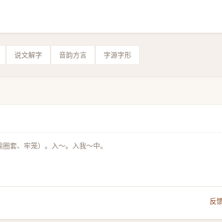
说文解字
音韵方言
字源字形
喻圈套、牢笼）。入～。入我～中。
反