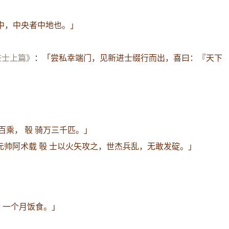
中，中央者中地也。」
进士上篇》
：
「尝私幸端门，见新进士缀行而出，喜曰：『天下
百乘， 彀 骑万三千匹。」
元帅阿术载 彀 士以火矢攻之，世杰兵乱，无敢发碇。」
彀 一个月饭食。」