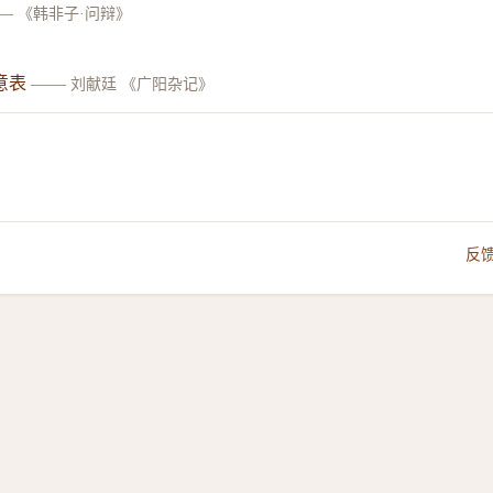
—
《韩非子·问辩》
意表
——
刘献廷 《广阳杂记》
反