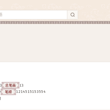
总笔画
3
13
笔顺
0
1214515153554
构