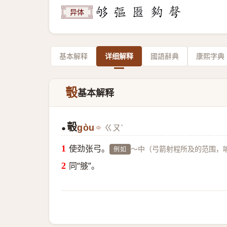
异体
基本解释
详细解释
國語辭典
康熙字典
彀
基本解释
彀
gòu
ㄍㄡˋ
●
使劲张弓。
～中（弓箭射程所及的范围，
例如
同“
够
”。