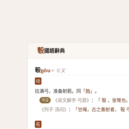
彀
國語辭典
彀
gòu
ㄍㄡˋ
动
拉满弓，准备射箭。同
。
「
夠
」
书证
《说文解字·弓部》
：
「 彀 ，张弩也
《列子·汤问》
：
「甘绳，古之善射者， 彀 
名