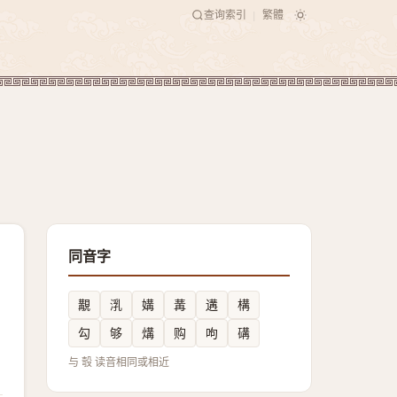
查询索引
繁體
|
同音字
覯
㳶
媾
冓
遘
構
勾
够
煹
购
呴
䃓
与 彀 读音相同或相近