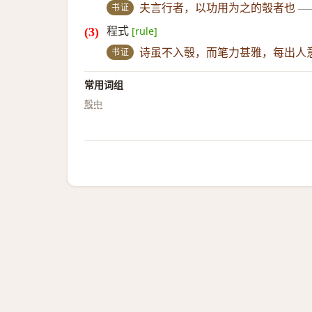
书证
夫言行者，以功用为之的彀者也
—
程式
[rule]
书证
诗虽不入彀，而笔力甚雅，每出人
常用词组
彀中