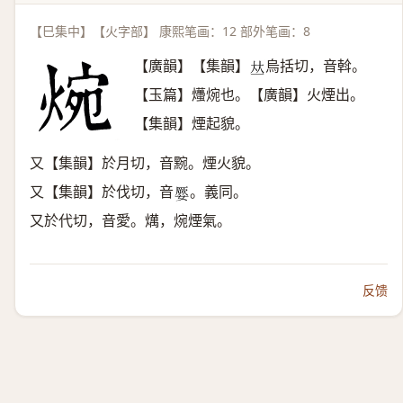
【巳集中】【火字部】 康熙笔画：12 部外笔画：8
【廣韻】【集韻】
烏括切，音斡。
𠀤
【玉篇】爡焥也。【廣韻】火煙出。
【集韻】煙起貌。
又【集韻】於月切，音黦。煙火貌。
又【集韻】於伐切，音
。義同。
𡡕
又於代切，音愛。燤，焥煙氣。
反馈