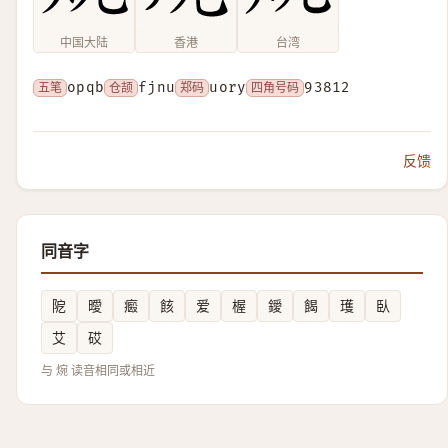
中国大陆
香港
台湾
五笔
opqb
仓颉
fjnu
郑码
uory
四角号码
93812
反馈
同音字
阸
曖
㿄
䬵
爱
楃
鑀
餲
瓁
臥
艾
砹
与 焥 读音相同或相近