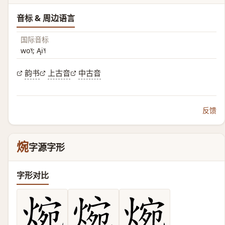
音标 & 周边语言
国际音标
wo˥˧; Ąi˥˧
韵书
上古音
中古音
反馈
焥
字源字形
字形对比