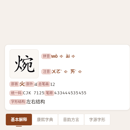
拼音
wò
ài
注音
ㄨㄛˋ
ㄞˋ
火
部首
部外
总笔画
4
12
统一码
CJK 7125
笔顺
433444535455
字形结构
左右结构
基本解释
康熙字典
音韵方言
字源字形