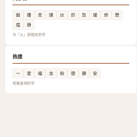
煅
爡
烎
㸁
炏
炽
烉
㸌
炵
燓
煴
焿
与「火」部相关的字
热搜
一
爱
福
龙
和
德
静
安
常被查询的字