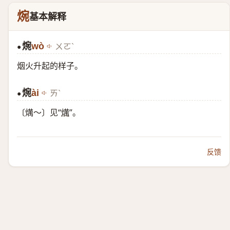
焥
基本解释
焥
wò
ㄨㄛˋ
●
烟火升起的样子。
焥
ài
ㄞˋ
●
〔燤～〕见“
燤
”。
反馈