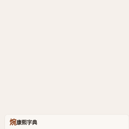
焥
康熙字典