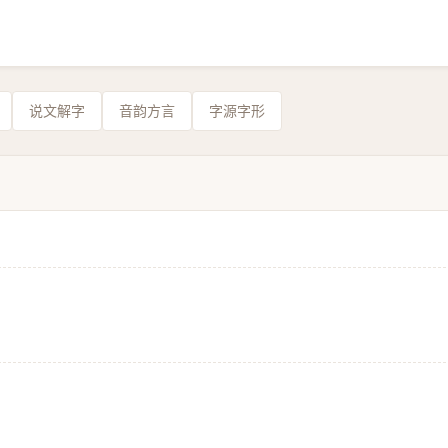
说文解字
音韵方言
字源字形