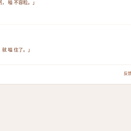
粥， 嗌 不容粒。」
就 嗌 住了。」
反