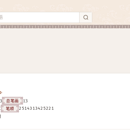
总笔画
3
13
笔顺
C
2514313425221
构