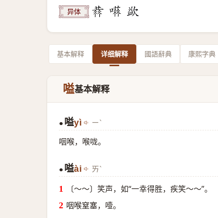
异体
基本解释
详细解释
國語辭典
康熙字典
嗌
基本解释
嗌
yì
ㄧˋ
●
咽喉，喉咙。
嗌
ài
ㄞˋ
●
〔～～〕笑声，如“一幸得胜，疾笑～～”。
咽喉窒塞，噎。