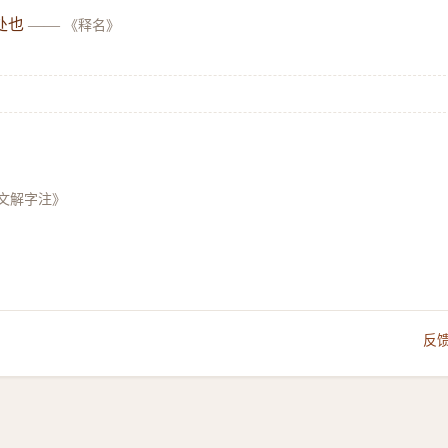
处也
——
《释名》
文解字注》
反