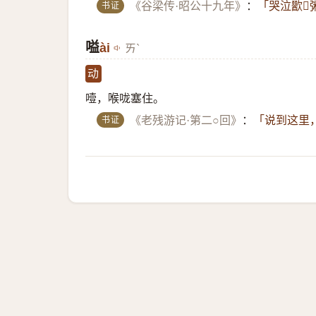
书证
《谷梁传·昭公十九年》
：
「哭泣歠𫗞
嗌
ài
ㄞˋ
动
噎，喉咙塞住。
书证
《老残游记·第二○回》
：
「说到这里，