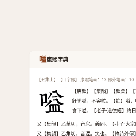
嗌
康熙字典
【丑集上】【口字部】 康熙笔画：13 部外笔画：10
【唐韻】【集韻】【韻會】【
飦粥嗌，不容粒。【註】嗌，
食下嗌。【老子·道德經】終
又【集韻】乙革切，音戹。義同。【莊子·大
又【集韻】乙角切，音渥。笑也。【韓詩外傳