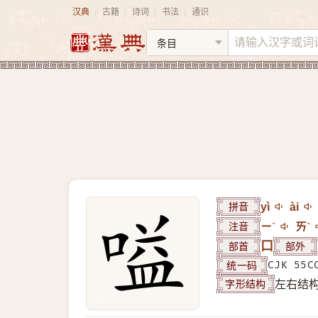
汉典
古籍
诗词
书法
通识
|
|
|
|
拼音
yì
ài
注音
ㄧˋ
ㄞˋ
部首
口
部外
统一码
CJK 55C
字形结构
左右结