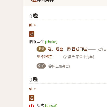
嗌
◎
ài
动
咽喉塞住
[choke]
书证
嗌，噎也…秦 晋或曰嗌
——
《方言
嗌不容粒
——
《谷梁传·昭公十九年》
例如
嗌喉(上吊身亡)
嗌
◎
yì
名
咽喉
[throat]