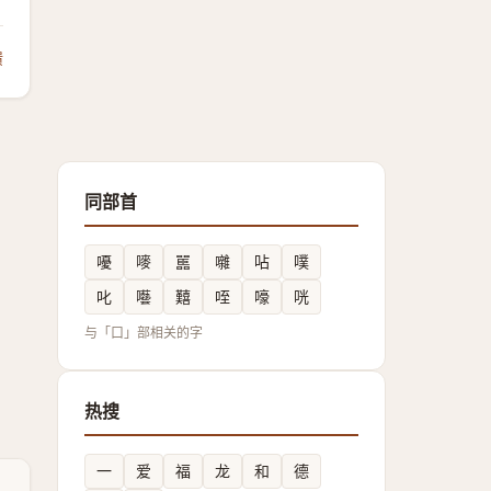
馈
同部首
嚘
嘜
嚚
囃
呫
噗
叱
囈
囏
咥
嚎
咣
与「口」部相关的字
热搜
一
爱
福
龙
和
德