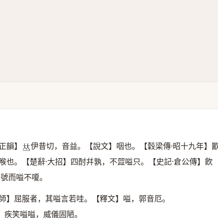
正韻】
伊昔切，音益。【說文】咽也。【穀梁傳·昭十九年】
𠀤
喉也。【楚辭·大招】四酎幷孰，不歰嗌只。【史記·倉公傳】飮
日號而嗌不嗄。
宗師】屈服者，其嗌言若哇。【釋文】嗌，郭音厄。
】疾笑嗌嗌，威儀固陋。