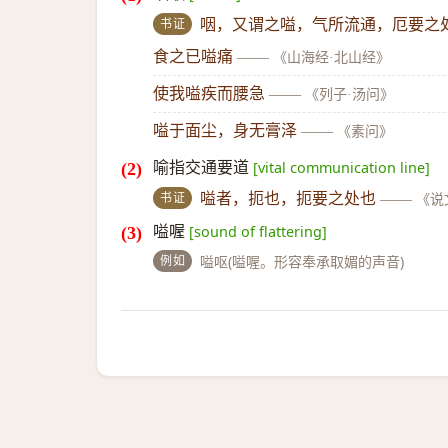
书证
咽，又谓之嗌，气所流通，厄要之
食之已嗌痛
——
《山海经·北山经》
使我嗌疾而腰急
——
《列子·汤问》
嗌于面尘，身无膏泽
——
《素问》
喻指交通要道
[vital communication line]
书证
嗌者，扼也，扼要之处也
——
《说
嗌喔
[sound of flattering]
例如
嗌呕(嗌喔。形容奉承取媚的声音)