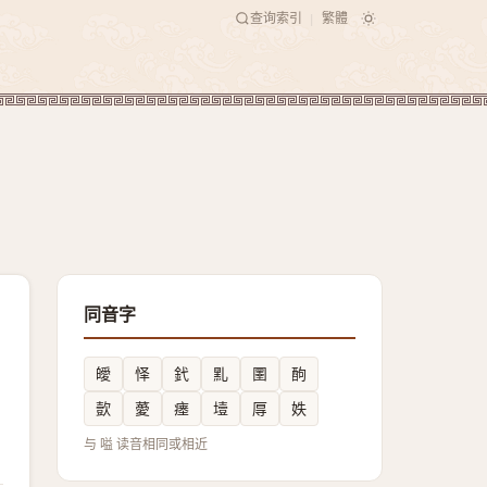
查询索引
繁體
|
同音字
皧
怿
釴
䵝
圛
䣱
㱅
薆
瘗
㙪
㕌
妷
与 嗌 读音相同或相近