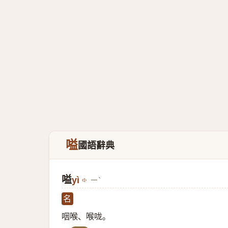
嗌
國語辭典
嗌
yì
ㄧˋ
名
咽喉、喉咙。