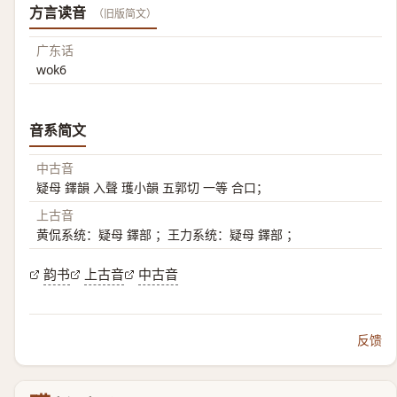
方言读音
（旧版简文）
广东话
wok6
音系简文
中古音
疑母 鐸韻 入聲 瓁小韻 五郭切 一等 合口；
上古音
黄侃系统：疑母 鐸部 ；王力系统：疑母 鐸部 ；
韵书
上古音
中古音
反馈