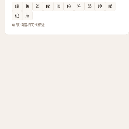
臒
蒦
䇶
䀑
腛
㱧
涴
龏
㠗
瞃
硪
捾
与 瓁 读音相同或相近