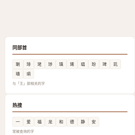
同部首
㻝
琲
珯
㻉
瑱
琋
琩
玢
琕
玑
璹
㻳
与「王」部相关的字
热搜
一
爱
福
龙
和
德
静
安
常被查询的字