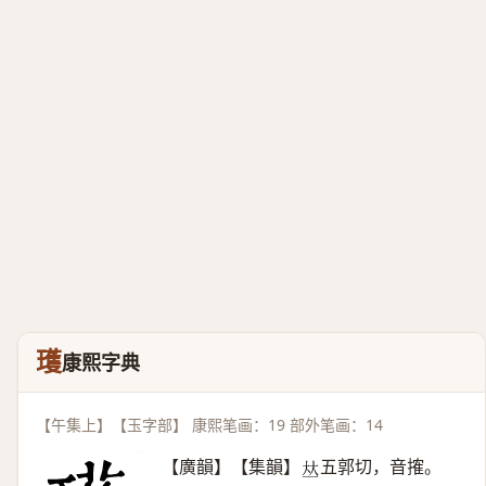
瓁
康熙字典
【午集上】【玉字部】 康熙笔画：19 部外笔画：14
【廣韻】【集韻】
五郭切，音搉。
𠀤