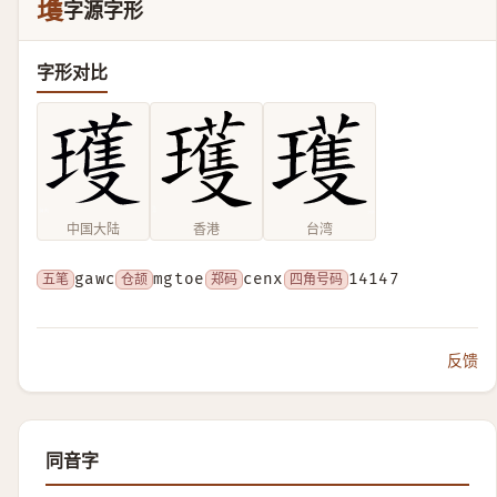
瓁
字源字形
字形对比
中国大陆
香港
台湾
五笔
gawc
仓颉
mgtoe
郑码
cenx
四角号码
14147
反馈
同音字