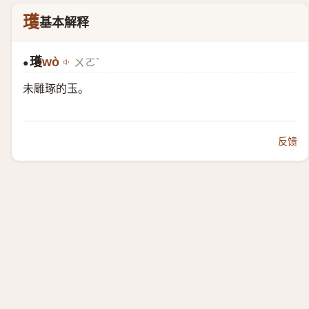
瓁
基本解释
瓁
wò
ㄨㄛˋ
●
未雕琢的玉。
反馈