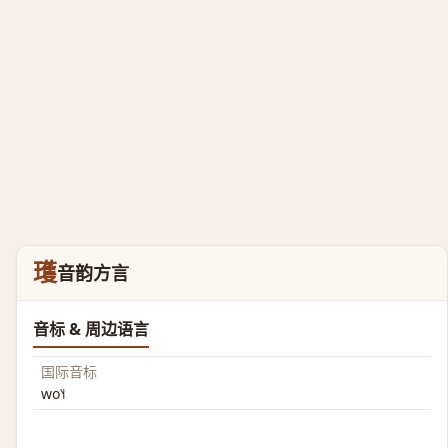
瓁
音韵方言
音标 & 周边语言
国际音标
wo˥˧