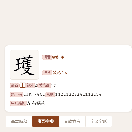
拼音
wò
注音
ㄨㄛˋ
王
部首
部外
总笔画
4
17
统一码
CJK 74C1
笔顺
11211223241112154
字形结构
左右结构
基本解释
康熙字典
音韵方言
字源字形