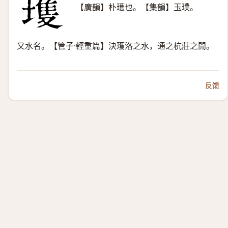
【廣韻】朴瓁也。【集韻】玉璞。
又水名。【管子·輕重篇】決瓁洛之水，通之杭莊之閒。
反馈