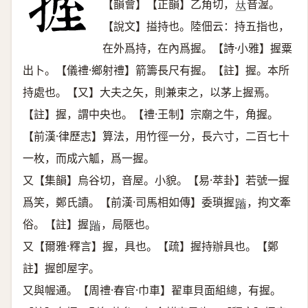
【韻會】【正韻】乙角切，
音渥。
𠀤
【說文】搤持也。陸佃云：持五指也，
在外爲持，在內爲握。【詩·小雅】握粟
出卜。【儀禮·鄉射禮】箭籌長尺有握。【註】握。本所
持處也。【又】大夫之矢，則兼束之，以茅上握焉。
【註】握，謂中央也。【禮·王制】宗廟之牛，角握。
【前漢·律歷志】算法，用竹徑一分，長六寸，二百七十
一枚，而成六觚，爲一握。
又【集韻】烏谷切，音屋。小貌。【易·萃卦】若號一握
爲笑，鄭氏讀。【前漢·司馬相如傳】委瑣握
，拘文牽
𪘏
俗。【註】握
，局陿也。
𪘏
又【爾雅·釋言】握，具也。【疏】握持辦具也。【鄭
註】握卽屋字。
又與幄通。【周禮·春官·巾車】翟車貝面組總，有握。