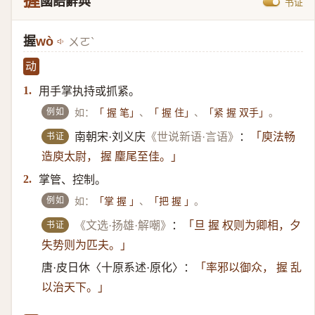
握
國語辭典
书证
握
wò
ㄨㄛˋ
动
用手掌执持或抓紧。
1.
例如
如：
、
、
。
「 握 笔」
「 握 住」
「紧 握 双手」
书证
南朝宋·刘义庆
《世说新语·言语》
：
「庾法畅
造庾太尉， 握 麈尾至佳。」
掌管、控制。
2.
例如
如：
、
。
「掌 握 」
「把 握 」
书证
《文选·扬雄·解嘲》
：
「旦 握 权则为卿相，夕
失势则为匹夫。」
唐·皮日休〈十原系述·原化〉：
「率邪以御众， 握 乱
以治天下。」