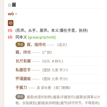
握
◎
wò
动
(形声。从手，屋声。本义:攥在手里，执持)
同本义
[grasp;grip;hold]
书证
握，搤持也
——
《说文》
握，持也
——
《广韵》
长尺有握
——
《仪礼·乡射礼》
私握臣手
——
《楚辞·九章·怀少》
怀瑾握瑜
——
《楚辞·九章·怀沙》
手握刀
——
清·邵长蘅 《青门剩稿》
例如
握君(如意的别称);握篆(手握官印);握算(执算筹以计
数。亦指谋划);握镜(执持明镜);握节(持守符节。不辱君命);