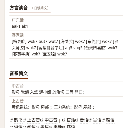
方言读音
（旧版简文）
广东话
aak1 ak1
客家话
[梅县腔] wok7 but7 wut7 [海陆腔] wok7 [东莞腔] wok7 [沙
头角腔] wok7 [客语拼音字汇] ag5 vog5 [台湾四县腔] wok7
[客英字典] vok7 [宝安腔] wok7
音系简文
中古音
影母 覺韻 入聲 渥小韻 於角切 二等 開口；
上古音
黄侃系统：影母 屋部 ；王力系统：影母 屋部 ；
韵书
上古音
中古音
官话
晋语
吴语
赣语
|
湘语
闽语
粤语
平话
客语