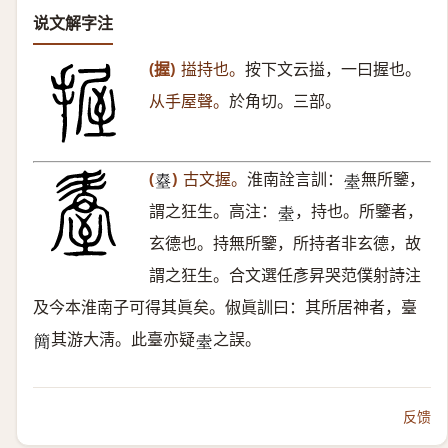
说文解字注
(握)
搤持也。
按下文云搤，一曰握也。
从手屋聲。
於角切。三部。
(
)
古文握。
淮南詮言訓：
無所鑒，
𦥆
𦤿
謂之狂生。高注：
，持也。所鑒者，
𦤿
玄德也。持無所鑒，所持者非玄德，故
謂之狂生。合文選任彥昇哭范僕射詩注
及今本淮南子可得其眞矣。俶眞訓曰：其所居神者，臺
其游大淸。此臺亦疑
之誤。
𥳑
𦤿
反馈