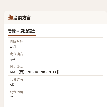
握
音韵方言
音标 & 周边语言
国际音标
wo˥˧
唐代读音
qak
日语读音
AKU（音） NIGIRU NIGIRI（訓）
韩语罗马
AK
现代韩语
악