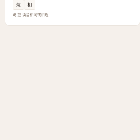
焥
枂
与 握 读音相同或相近