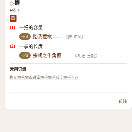
握
◎
wò
量
一把的容量
书证
贻我握椒
——
《诗·陈风》
一拳的长度
书证
宗朝之牛角握
——
《礼记·王制》
常用词组
握别
握管
握拳透掌
握手
握手成交
握手言欢
反馈