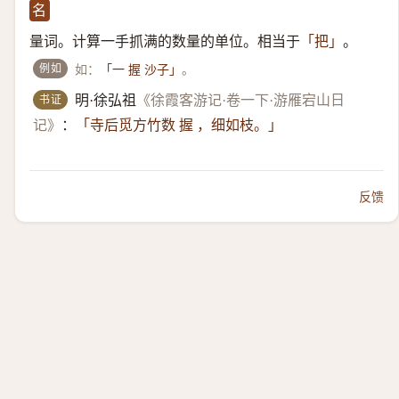
名
量词。计算一手抓满的数量的单位。相当于
。
「把」
例如
如：
。
「一 握 沙子」
书证
明·徐弘祖
《徐霞客游记·卷一下·游雁宕山日
记》
：
「寺后觅方竹数 握 ，细如枝。」
反馈