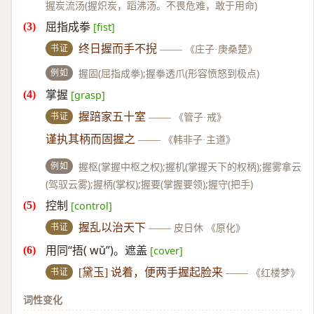
握炭流汤(握炽炭，蹈沸汤。不畏危难，敢于用命)
屈指成拳
[fist]
书证
终日握而手不掜
——
《庄子·庚桑楚》
例如
握固(屈指成拳);握拳透爪(形容愤怒到极点)
掌握
[grasp]
书证
握踣家五十室
——
《管子·戒》
谨执其柄而固握之
——
《韩非子·主道》
例如
握枢(掌握中枢之权);握机(掌握天下的权柄);握雾拿云
(驾驭云雾);握柄(掌权);握要(掌握要领);握守(把手)
控制
[control]
书证
握乱以治天下
——
皮日休 《原化》
用同“捂( wǔ”)。遮盖
[cover]
书证
[黛玉] 说着，便两手握起脸来
——
《红楼梦》
词性变化