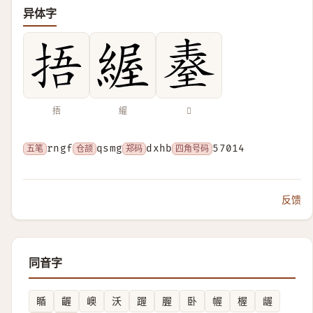
异体字
捂
䌂
𦥆
五笔
rngf
仓颉
qsmg
郑码
dxhb
四角号码
57014
反馈
同音字
瞃
齷
㠗
沃
䠎
腛
卧
幄
楃
龌