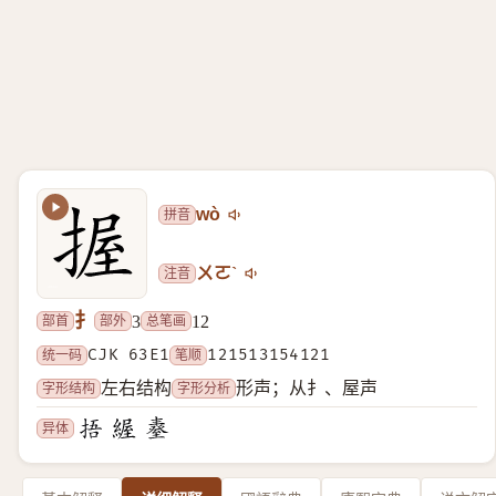
拼音
wò
注音
ㄨㄛˋ
扌
部首
部外
总笔画
3
12
统一码
CJK 63E1
笔顺
121513154121
字形结构
字形分析
左右结构
形声；从扌、屋声
异体