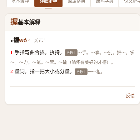
基本解释
详细解释
國語辭典
康熙字典
说文解
握
基本解释
握
wò
ㄨㄛˋ
●
手指弯曲合拢，执持。
～手。～拳。～别。把～。掌
例如
～。～力。～笔。～管。～瑜（喻怀有美好的才德）。
量词，指一把大小或分量。
一～粗。
例如
反馈