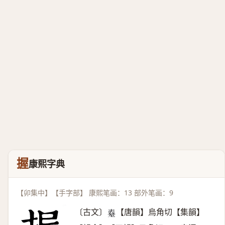
握
康熙字典
【卯集中】【手字部】 康熙笔画：13 部外笔画：9
〔古文〕
【唐韻】烏角切【集韻】
𦥆