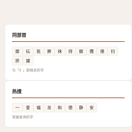
同部首
撳
抎
批
擀
抹
挦
据
攬
㩄
扫
挢
攄
与「扌」部相关的字
热搜
一
爱
福
龙
和
德
静
安
常被查询的字